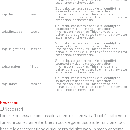
experience on the website.
Sourcebuster sets this cookie to identify the
source of a visit and stores user action
sbjs_first
session
information in cookies. This analytical and
behavioural cookie is used to enhance the visitor
experience on the website.
Sourcebuster sets this cookie to identify the
source of a visit and stores user action
sbjs_first_add
session
information in cookies. This analytical and
behavioural cookie is used to enhance the visitor
experience on the website.
Sourcebuster sets this cookie to identify the
source of a visit and stores user action
sbjs_migrations
session
information in cookies. This analytical and
behavioural cookie is used to enhance the visitor
experience on the website.
Sourcebuster sets this cookie to identify the
source of a visit and stores user action
sbjs_session
1 hour
information in cookies. This analytical and
behavioural cookie is used to enhance the visitor
experience on the website.
Sourcebuster sets this cookie to identify the
source of a visit and stores user action
sbjs_udata
session
information in cookies. This analytical and
behavioural cookie is used to enhance the visitor
experience on the website.
Necessari
Necessari
I cookie necessari sono assolutamente essenziali affinché il sito web
funzioni correttamente. Questi cookie garantiscono le funzionalità di
base e le caratteristiche di sicurezza del sito web, in modo anonimo.