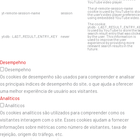
YouTube video player.
The yt-remote-session-name
cookie is used by YouTube to sto
yt-remote-session-name
session
the user's video player preference
using embedded YouTube video.
The cookie
ytidb::LAST_RESULT_ENTRY_K
is used by YouTube to store the l
search result entry that was click
ytidb::LAST_RESULT_ENTRY_KEY
never
by the user. This information is
used to improve the user
experience by providing more
relevant search results in the
future.
Desempehno
Desempehno
Os cookies de desempenho são usados ​​para compreender e analisar
os principais índices de desempenho do site, o que ajuda a oferecer
uma melhor experiência de usuário aos visitantes.
Analíticos
Analíticos
Os cookies analíticos são utilizados para compreender como os
visitantes interagem com o site. Esses cookies ajudam a fornecer
informações sobre métricas como número de visitantes, taxa de
rejeição, origem do tráfego, etc.