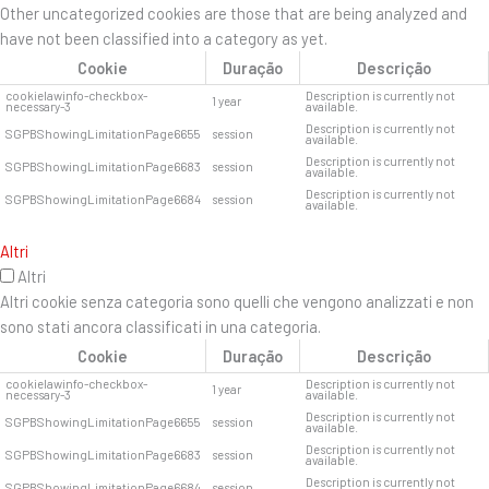
Other uncategorized cookies are those that are being analyzed and
have not been classified into a category as yet.
Cookie
Duração
Descrição
cookielawinfo-checkbox-
Description is currently not
1 year
necessary-3
available.
Description is currently not
SGPBShowingLimitationPage6655
session
available.
Description is currently not
SGPBShowingLimitationPage6683
session
available.
Description is currently not
SGPBShowingLimitationPage6684
session
available.
Altri
Altri
Altri cookie senza categoria sono quelli che vengono analizzati e non
sono stati ancora classificati in una categoria.
Cookie
Duração
Descrição
cookielawinfo-checkbox-
Description is currently not
1 year
necessary-3
available.
Description is currently not
SGPBShowingLimitationPage6655
session
available.
Description is currently not
SGPBShowingLimitationPage6683
session
available.
Description is currently not
SGPBShowingLimitationPage6684
session