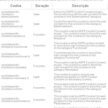
Cookie
Duração
Descrição
cookielawinfo-
Set by the GDPR Cookie Consent plugin,
checkbox-
1 year
this cookie records the user consent for the
advertisement
cookies in the "Advertisement" category.
cookielawinfo-
CookieYes sets this cookie to store the user
checkbox-
1 year
consent for the cookies in the category
advertisement-en
"Advertisement".
This cookie is set by GDPR Cookie Consent
cookielawinfo-
plugin. The cookie is used to store the user
11 months
checkbox-analytics
consent for the cookies in the category
"Analytics".
The cookie is set by GDPR cookie consent
cookielawinfo-
11 months
to record the user consent for the cookies
checkbox-functional
in the category "Functional".
CookieYes set this cookie to record the
cookielawinfo-
1 year
user consent for the cookies in the
checkbox-functional-it
category "Functional".
This cookie is set by GDPR Cookie Consent
cookielawinfo-
plugin. The cookies is used to store the
11 months
checkbox-necessary
user consent for the cookies in the
category "Necessary".
This cookie is used to record user
cookielawinfo-
1 year
preferences based on GDPR Cookie
checkbox-necessary-2
Consent on Necessary cookies.
This cookie is set by GDPR Cookie Consent
cookielawinfo-
plugin. The cookie is used to store the user
11 months
checkbox-others
consent for the cookies in the category
"Other.
This cookie is set by GDPR Cookie Consent
cookielawinfo-
plugin. The cookie is used to store the user
11 months
checkbox-performance
consent for the cookies in the category
"Performance".