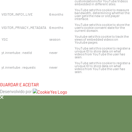
customizations for YouTube Videos
embedded in different sites.
YouTube sets this cookie to measure
bandwidth, determining whether the
VISITOR_INFO1_LIVE
6 months
user gets the new or old player
interface.
YouTube sets this cookie to store the
VISITOR_PRIVACY_METADATA
6 months
user's cookie consent state for the
current domain.
Youtube sets this cookie to track the
YSC
session
views of embedded videos on
Youtube pages.
YouTube sets this cookie to register a
unique ID to store data on what
yt.innertube::nextId
never
videos from YouTube the user has
seen.
YouTube sets this cookie to register a
unique ID to store data on what
yt.innertube::requests
never
videos from YouTube the user has
seen.
GUARDAR E ACEITAR
Desenvolvido por