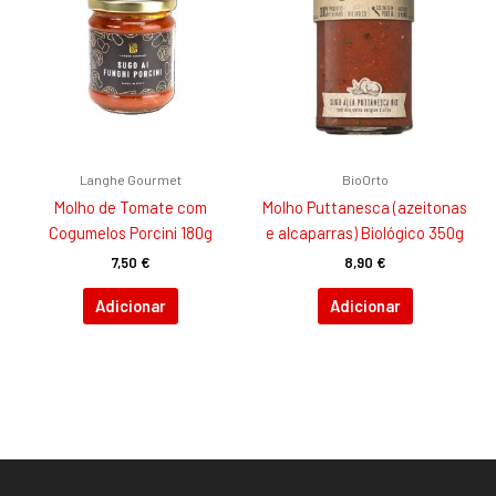
Langhe Gourmet
BioOrto
Molho de Tomate com
Molho Puttanesca (azeitonas
Cogumelos Porcini 180g
e alcaparras) Biológico 350g
7,50
€
8,90
€
Adicionar
Adicionar