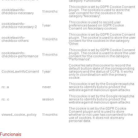
category "Functional".
This cookie is set by GDPR Cookie Consent
cookielawinfo-
plugin. The cookies is used to store the
11 months
checkbox-necessary
user consent for the cookies in the
category "Necessary".
This cookie is used to record user
cookielawinfo-
1 year
preferences based on GDPR Cookie
checkbox-necessary-2
Consent on Necessary cookies.
This cookie is set by GDPR Cookie Consent
cookielawinfo-
plugin. The cookie is used to store the user
11 months
checkbox-others
consent for the cookies in the category
"Other.
This cookie is set by GDPR Cookie Consent
cookielawinfo-
plugin. The cookie is used to store the user
11 months
checkbox-performance
consent for the cookies in the category
"Performance".
CookieYes sets this cookie to record the
default button state of the corresponding
CookieLawInfoConsent
1 year
category and the status of CCPA. It works
only in coordination with the primary
cookie.
This cookie is set by the Google recaptcha
rc::a
never
service to identify bots to protect the
website against malicious spam attacks.
This cookie is set by the Google recaptcha
rc::c
session
service to identify bots to protect the
website against malicious spam attacks.
The cookie is set by the GDPR Cookie
Consent plugin and is used to store
viewed_cookie_policy
11 months
whether or not user has consented to the
use of cookies. It does not store any
personal data.
Funcionais