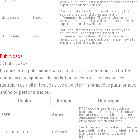
behavioural cookie is used to enhance the visitor
experience on the website.
Sourcebuster sets this cookie to identify the
source of a visit and stores user action
sbjs_session
1 hour
information in cookies. This analytical and
behavioural cookie is used to enhance the visitor
experience on the website.
Sourcebuster sets this cookie to identify the
source of a visit and stores user action
sbjs_udata
session
information in cookies. This analytical and
behavioural cookie is used to enhance the visitor
experience on the website.
Publicidade
Publicidade
Os cookies de publicidade são usados ​​para fornecer aos visitantes
anúncios e campanhas de marketing relevantes. Esses cookies
rastreiam os visitantes dos sites e coletam informações para fornecer
anúncios personalizados.
Cookie
Duração
Descrição
PREF cookie is set by Youtube to
store user preferences like language,
PREF
8 months
format of search results and other
customizations for YouTube Videos
embedded in different sites.
YouTube sets this cookie to measure
bandwidth, determining whether the
VISITOR_INFO1_LIVE
6 months
user gets the new or old player
interface.