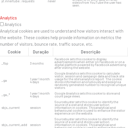
yt.innertube::requests
never
videos from YouTube the user has
seen.
Analytics
Analytics
Analytical cookies are used to understand how visitors interact with
the website. These cookies help provide information on metrics the
number of visitors, bounce rate, traffic source, etc.
Cookie
Duração
Descrição
Facebook sets this cookie to display
advertisements when either on Facebook or on a
_fbp
3 months
digital platform powered by Facebook advertising
after visiting the website.
Google Analytics sets this cookie to calculate
visitor, session and campaign data and track site
1 year 1 month
usage for the site's analytics report. The cookie
_ga
4 days
stores information anonymously and assigns a
randomly generated number to recognise unique
visitors.
1 year 1 month
Google Analytics sets this cookie to store and
_ga_*
4 days
count page views.
Sourcebuster sets this cookie to identify the
source of a visit and stores user action
sbjs_current
session
information in cookies. This analytical and
behavioural cookie is used to enhance the visitor
experience on the website.
Sourcebuster sets this cookie to identify the
source of a visit and stores user action
sbjs_current_add
session
information in cookies. This analytical and
behavioural cookie is used to enhance the visitor