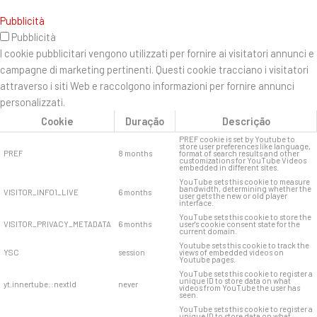
Pubblicità
Pubblicità
I cookie pubblicitari vengono utilizzati per fornire ai visitatori annunci e
campagne di marketing pertinenti. Questi cookie tracciano i visitatori
attraverso i siti Web e raccolgono informazioni per fornire annunci
personalizzati.
Cookie
Duração
Descrição
PREF cookie is set by Youtube to
store user preferences like language,
PREF
8 months
format of search results and other
customizations for YouTube Videos
embedded in different sites.
YouTube sets this cookie to measure
bandwidth, determining whether the
VISITOR_INFO1_LIVE
6 months
user gets the new or old player
interface.
YouTube sets this cookie to store the
VISITOR_PRIVACY_METADATA
6 months
user's cookie consent state for the
current domain.
Youtube sets this cookie to track the
YSC
session
views of embedded videos on
Youtube pages.
YouTube sets this cookie to register a
unique ID to store data on what
yt.innertube::nextId
never
videos from YouTube the user has
seen.
YouTube sets this cookie to register a
unique ID to store data on what