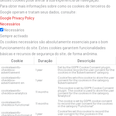
Para obter mais informações sobre como os cookies de terceiros do
Google operam e tratam seus dados, consulte:
Google Privacy Policy
Necessários
Necessários
Sempre activado
Os cookies necessários são absolutamente essenciais para o bom
funcionamento do site. Estes cookies garantem funcionalidades
básicas e recursos de segurança do site, de forma anônima.
Cookie
Duração
Descrição
cookielawinfo-
Set by the GDPR Cookie Consent plugin,
checkbox-
1 year
this cookie records the user consent for the
advertisement
cookies in the "Advertisement" category.
cookielawinfo-
CookieYes sets this cookie to store the user
checkbox-
1 year
consent for the cookies in the category
advertisement-en
"Advertisement".
This cookie is set by GDPR Cookie Consent
cookielawinfo-
plugin. The cookie is used to store the user
11 months
checkbox-analytics
consent for the cookies in the category
"Analytics".
The cookie is set by GDPR cookie consent
cookielawinfo-
11 months
to record the user consent for the cookies
checkbox-functional
in the category "Functional".
CookieYes set this cookie to record the
cookielawinfo-
1 year
user consent for the cookies in the
checkbox-functional-it