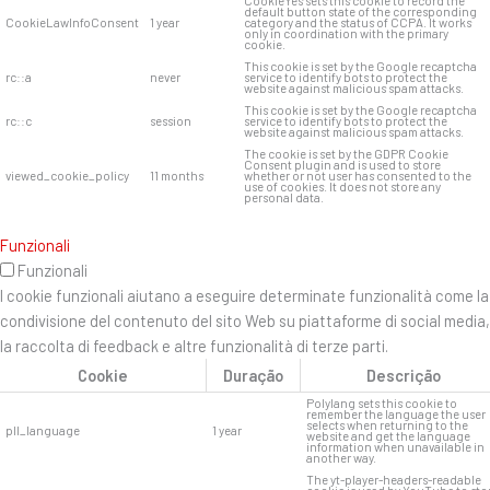
CookieYes sets this cookie to record the
default button state of the corresponding
CookieLawInfoConsent
1 year
category and the status of CCPA. It works
only in coordination with the primary
cookie.
This cookie is set by the Google recaptcha
rc::a
never
service to identify bots to protect the
website against malicious spam attacks.
This cookie is set by the Google recaptcha
rc::c
session
service to identify bots to protect the
website against malicious spam attacks.
The cookie is set by the GDPR Cookie
Consent plugin and is used to store
viewed_cookie_policy
11 months
whether or not user has consented to the
use of cookies. It does not store any
personal data.
Funzionali
Funzionali
I cookie funzionali aiutano a eseguire determinate funzionalità come la
condivisione del contenuto del sito Web su piattaforme di social media,
la raccolta di feedback e altre funzionalità di terze parti.
Cookie
Duração
Descrição
Polylang sets this cookie to
remember the language the user
selects when returning to the
pll_language
1 year
website and get the language
information when unavailable in
another way.
The yt-player-headers-readable