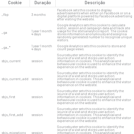
Cookie
Duração
Descrição
Facebook sets this cookie to display
advertisements when either on Facebook or on a
_fbp
3 months
digital platform powered by Facebook advertising
after visiting the website.
Google Analytics sets this cookie to calculate
visitor, session and campaign data and track site
1 year 1 month
usage for the site's analytics report. The cookie
_ga
4 days
stores information anonymously and assigns a
randomly generated number to recognise unique
visitors.
1 year 1 month
Google Analytics sets this cookie to store and
_ga_*
4 days
count page views.
Sourcebuster sets this cookie to identify the
source of a visit and stores user action
sbjs_current
session
information in cookies. This analytical and
behavioural cookie is used to enhance the visitor
experience on the website.
Sourcebuster sets this cookie to identify the
source of a visit and stores user action
sbjs_current_add
session
information in cookies. This analytical and
behavioural cookie is used to enhance the visitor
experience on the website.
Sourcebuster sets this cookie to identify the
source of a visit and stores user action
sbjs_first
session
information in cookies. This analytical and
behavioural cookie is used to enhance the visitor
experience on the website.
Sourcebuster sets this cookie to identify the
source of a visit and stores user action
sbjs_first_add
session
information in cookies. This analytical and
behavioural cookie is used to enhance the visitor
experience on the website.
Sourcebuster sets this cookie to identify the
source of a visit and stores user action
sbjs_migrations
session
information in cookies. This analytical and