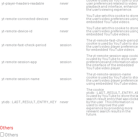
cookie is used by YouTube to sto
yt-player-headers-readable
never
user preferences related to video
playback and interface, enhanci
the user's viewing experience.
YouTube sets this cookie to store
yt-remote-connected-devices
never
the user's video preferences usin
embedded YouTube videos.
YouTube sets this cookie to store
yt-remote-device-id
never
the user's video preferences usin
embedded YouTube videos.
The yt-remote-fast-check-period
cookie is used by YouTube to sto
yt-remote-fast-check-period
session
the user's video player preference
for embedded YouTube videos.
The yt-remote-session-app cook
is used by YouTube to store user
yt-remote-session-app
session
preferences and information abo
the interface of the embedded
YouTube video player.
The yt-remote-session-name
cookie is used by YouTube to sto
yt-remote-session-name
session
the user's video player preference
using embedded YouTube video.
The cookie
ytidb::LAST_RESULT_ENTRY_K
is used by YouTube to store the l
search result entry that was click
ytidb::LAST_RESULT_ENTRY_KEY
never
by the user. This information is
used to improve the user
experience by providing more
relevant search results in the
future.
Others
Others