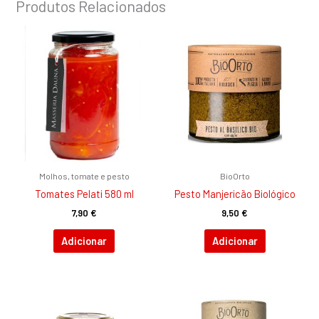
Produtos Relacionados
Molhos, tomate e pesto
BioOrto
Tomates Pelati 580 ml
Pesto Manjericão Biológico
7,90
€
9,50
€
Adicionar
Adicionar