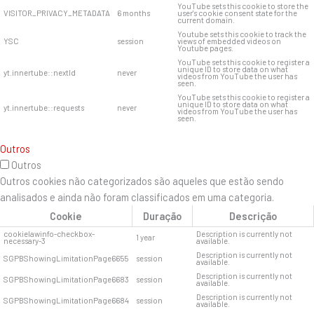
YouTube sets this cookie to store the
VISITOR_PRIVACY_METADATA
6 months
user's cookie consent state for the
current domain.
Youtube sets this cookie to track the
YSC
session
views of embedded videos on
Youtube pages.
YouTube sets this cookie to register a
unique ID to store data on what
yt.innertube::nextId
never
videos from YouTube the user has
seen.
YouTube sets this cookie to register a
unique ID to store data on what
yt.innertube::requests
never
videos from YouTube the user has
seen.
Outros
Outros
Outros cookies não categorizados são aqueles que estão sendo
analisados ​​e ainda não foram classificados em uma categoria.
Cookie
Duração
Descrição
cookielawinfo-checkbox-
Description is currently not
1 year
necessary-3
available.
Description is currently not
SGPBShowingLimitationPage6655
session
available.
Description is currently not
SGPBShowingLimitationPage6683
session
available.
Description is currently not
SGPBShowingLimitationPage6684
session
available.