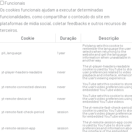
Funcionais
Os cookies funcionais ajudam a executar determinadas
funcionalidades, como compartilhar o conteúdo do site em
plataformas de mídia social, coletar feedbacks e outros recursos de
terceiros.
Cookie
Duração
Descrição
Polylang sets this cookie to
remember the language the user
selects when returning to the
pll_language
1 year
website and get the language
information when unavailable in
another way.
The yt-player-headers-readable
cookie is used by YouTube to sto
yt-player-headers-readable
never
user preferences related to video
playback and interface, enhanci
the user's viewing experience.
YouTube sets this cookie to store
yt-remote-connected-devices
never
the user's video preferences usin
embedded YouTube videos.
YouTube sets this cookie to store
yt-remote-device-id
never
the user's video preferences usin
embedded YouTube videos.
The yt-remote-fast-check-period
cookie is used by YouTube to sto
yt-remote-fast-check-period
session
the user's video player preference
for embedded YouTube videos.
The yt-remote-session-app cook
is used by YouTube to store user
yt-remote-session-app
session
preferences and information abo
the interface of the embedded