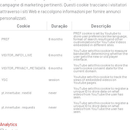
campagne di marketing pertinenti. Questi cookie tracciano i visitatori
attraverso i siti Web e raccolgono informazioni per fornire annunci
personalizzati.
Cookie
Duração
Descrição
PREF cookie is set by Youtube to
store user preferences like language,
PREF
8 months
format of search results and other
customizations for YouTube Videos
embedded in different sites.
YouTube sets this cookie to measure
bandwidth, determining whether the
VISITOR_INFO1_LIVE
6 months
user gets the new or old player
interface.
YouTube sets this cookie to store the
VISITOR_PRIVACY_METADATA
6 months
user's cookie consent state for the
current domain.
Youtube sets this cookie to track the
YSC
session
views of embedded videos on
Youtube pages.
YouTube sets this cookie to register a
unique ID to store data on what
yt.innertube::nextId
never
videos from YouTube the user has
seen.
YouTube sets this cookie to register a
unique ID to store data on what
yt.innertube::requests
never
videos from YouTube the user has
seen.
Analytics