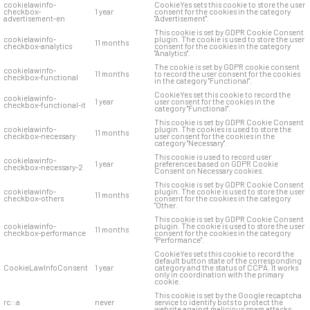
cookielawinfo-
CookieYes sets this cookie to store the user
checkbox-
1 year
consent for the cookies in the category
advertisement-en
"Advertisement".
This cookie is set by GDPR Cookie Consent
cookielawinfo-
plugin. The cookie is used to store the user
11 months
checkbox-analytics
consent for the cookies in the category
"Analytics".
The cookie is set by GDPR cookie consent
cookielawinfo-
11 months
to record the user consent for the cookies
checkbox-functional
in the category "Functional".
CookieYes set this cookie to record the
cookielawinfo-
1 year
user consent for the cookies in the
checkbox-functional-it
category "Functional".
This cookie is set by GDPR Cookie Consent
cookielawinfo-
plugin. The cookies is used to store the
11 months
checkbox-necessary
user consent for the cookies in the
category "Necessary".
This cookie is used to record user
cookielawinfo-
1 year
preferences based on GDPR Cookie
checkbox-necessary-2
Consent on Necessary cookies.
This cookie is set by GDPR Cookie Consent
cookielawinfo-
plugin. The cookie is used to store the user
11 months
checkbox-others
consent for the cookies in the category
"Other.
This cookie is set by GDPR Cookie Consent
cookielawinfo-
plugin. The cookie is used to store the user
11 months
checkbox-performance
consent for the cookies in the category
"Performance".
CookieYes sets this cookie to record the
default button state of the corresponding
CookieLawInfoConsent
1 year
category and the status of CCPA. It works
only in coordination with the primary
cookie.
This cookie is set by the Google recaptcha
rc::a
never
service to identify bots to protect the
website against malicious spam attacks.