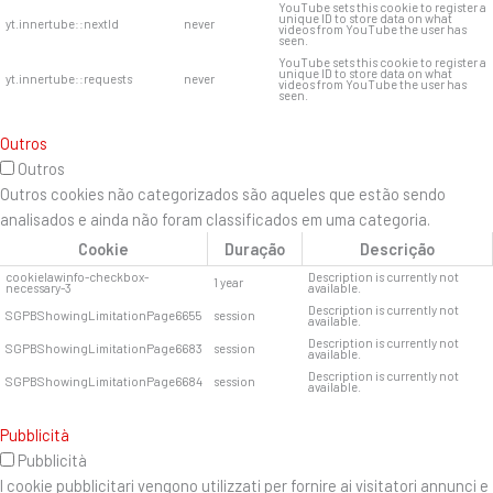
YouTube sets this cookie to register a
unique ID to store data on what
yt.innertube::nextId
never
videos from YouTube the user has
seen.
YouTube sets this cookie to register a
unique ID to store data on what
yt.innertube::requests
never
videos from YouTube the user has
seen.
Outros
Outros
Outros cookies não categorizados são aqueles que estão sendo
analisados ​​e ainda não foram classificados em uma categoria.
Cookie
Duração
Descrição
cookielawinfo-checkbox-
Description is currently not
1 year
necessary-3
available.
Description is currently not
SGPBShowingLimitationPage6655
session
available.
Description is currently not
SGPBShowingLimitationPage6683
session
available.
Description is currently not
SGPBShowingLimitationPage6684
session
available.
Pubblicità
Pubblicità
I cookie pubblicitari vengono utilizzati per fornire ai visitatori annunci e