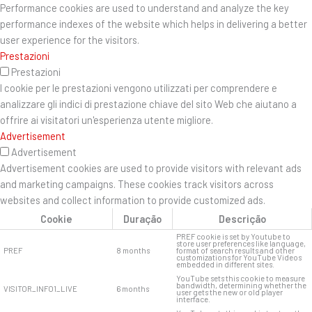
Performance cookies are used to understand and analyze the key
performance indexes of the website which helps in delivering a better
user experience for the visitors.
Prestazioni
Prestazioni
I cookie per le prestazioni vengono utilizzati per comprendere e
analizzare gli indici di prestazione chiave del sito Web che aiutano a
offrire ai visitatori un'esperienza utente migliore.
Advertisement
Advertisement
Advertisement cookies are used to provide visitors with relevant ads
and marketing campaigns. These cookies track visitors across
websites and collect information to provide customized ads.
Cookie
Duração
Descrição
PREF cookie is set by Youtube to
store user preferences like language,
PREF
8 months
format of search results and other
customizations for YouTube Videos
embedded in different sites.
YouTube sets this cookie to measure
bandwidth, determining whether the
VISITOR_INFO1_LIVE
6 months
user gets the new or old player
interface.