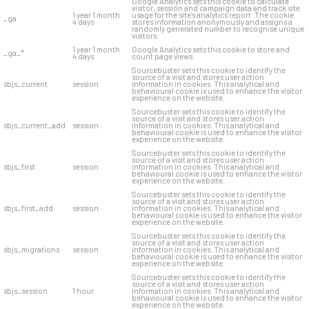
Google Analytics sets this cookie to calculate
visitor, session and campaign data and track site
1 year 1 month
usage for the site's analytics report. The cookie
_ga
4 days
stores information anonymously and assigns a
randomly generated number to recognise unique
visitors.
1 year 1 month
Google Analytics sets this cookie to store and
_ga_*
4 days
count page views.
Sourcebuster sets this cookie to identify the
source of a visit and stores user action
sbjs_current
session
information in cookies. This analytical and
behavioural cookie is used to enhance the visitor
experience on the website.
Sourcebuster sets this cookie to identify the
source of a visit and stores user action
sbjs_current_add
session
information in cookies. This analytical and
behavioural cookie is used to enhance the visitor
experience on the website.
Sourcebuster sets this cookie to identify the
source of a visit and stores user action
sbjs_first
session
information in cookies. This analytical and
behavioural cookie is used to enhance the visitor
experience on the website.
Sourcebuster sets this cookie to identify the
source of a visit and stores user action
sbjs_first_add
session
information in cookies. This analytical and
behavioural cookie is used to enhance the visitor
experience on the website.
Sourcebuster sets this cookie to identify the
source of a visit and stores user action
sbjs_migrations
session
information in cookies. This analytical and
behavioural cookie is used to enhance the visitor
experience on the website.
Sourcebuster sets this cookie to identify the
source of a visit and stores user action
sbjs_session
1 hour
information in cookies. This analytical and
behavioural cookie is used to enhance the visitor
experience on the website.