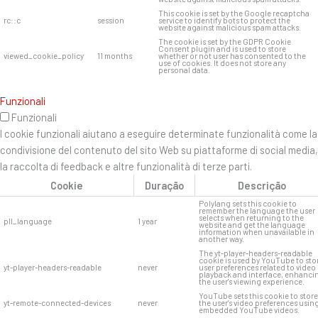
This cookie is set by the Google recaptcha
rc::c
session
service to identify bots to protect the
website against malicious spam attacks.
The cookie is set by the GDPR Cookie
Consent plugin and is used to store
viewed_cookie_policy
11 months
whether or not user has consented to the
use of cookies. It does not store any
personal data.
Funzionali
Funzionali
I cookie funzionali aiutano a eseguire determinate funzionalità come la
condivisione del contenuto del sito Web su piattaforme di social media,
la raccolta di feedback e altre funzionalità di terze parti.
Cookie
Duração
Descrição
Polylang sets this cookie to
remember the language the user
selects when returning to the
pll_language
1 year
website and get the language
information when unavailable in
another way.
The yt-player-headers-readable
cookie is used by YouTube to sto
yt-player-headers-readable
never
user preferences related to video
playback and interface, enhanci
the user's viewing experience.
YouTube sets this cookie to store
yt-remote-connected-devices
never
the user's video preferences usin
embedded YouTube videos.