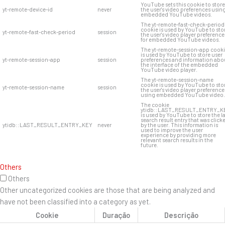
YouTube sets this cookie to store
yt-remote-device-id
never
the user's video preferences usin
embedded YouTube videos.
The yt-remote-fast-check-period
cookie is used by YouTube to sto
yt-remote-fast-check-period
session
the user's video player preference
for embedded YouTube videos.
The yt-remote-session-app cook
is used by YouTube to store user
yt-remote-session-app
session
preferences and information abo
the interface of the embedded
YouTube video player.
The yt-remote-session-name
cookie is used by YouTube to sto
yt-remote-session-name
session
the user's video player preference
using embedded YouTube video.
The cookie
ytidb::LAST_RESULT_ENTRY_K
is used by YouTube to store the l
search result entry that was click
ytidb::LAST_RESULT_ENTRY_KEY
never
by the user. This information is
used to improve the user
experience by providing more
relevant search results in the
future.
Others
Others
Other uncategorized cookies are those that are being analyzed and
have not been classified into a category as yet.
Cookie
Duração
Descrição