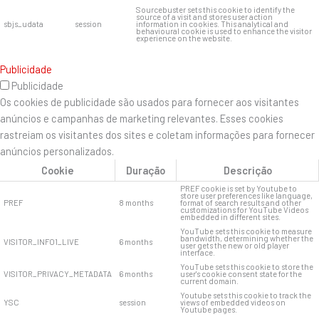
Sourcebuster sets this cookie to identify the
source of a visit and stores user action
sbjs_udata
session
information in cookies. This analytical and
behavioural cookie is used to enhance the visitor
experience on the website.
Publicidade
Publicidade
Os cookies de publicidade são usados ​​para fornecer aos visitantes
anúncios e campanhas de marketing relevantes. Esses cookies
rastreiam os visitantes dos sites e coletam informações para fornecer
anúncios personalizados.
Cookie
Duração
Descrição
PREF cookie is set by Youtube to
store user preferences like language,
PREF
8 months
format of search results and other
customizations for YouTube Videos
embedded in different sites.
YouTube sets this cookie to measure
bandwidth, determining whether the
VISITOR_INFO1_LIVE
6 months
user gets the new or old player
interface.
YouTube sets this cookie to store the
VISITOR_PRIVACY_METADATA
6 months
user's cookie consent state for the
current domain.
Youtube sets this cookie to track the
YSC
session
views of embedded videos on
Youtube pages.