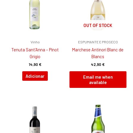
OUT OF STOCK
Vinho
ESPUMANTE E PROSECO
Tenuta Sant’Anna – Pinot
Marchese Antinori Blanc de
Grigio
Blancs
14,90
€
42,90
€
Adicionar
Email me when
available