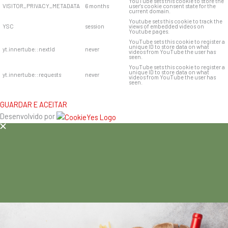
YouTube sets this cookie to store the
VISITOR_PRIVACY_METADATA
6 months
user's cookie consent state for the
current domain.
Youtube sets this cookie to track the
YSC
session
views of embedded videos on
Youtube pages.
YouTube sets this cookie to register a
unique ID to store data on what
yt.innertube::nextId
never
videos from YouTube the user has
seen.
YouTube sets this cookie to register a
unique ID to store data on what
yt.innertube::requests
never
videos from YouTube the user has
seen.
GUARDAR E ACEITAR
Desenvolvido por