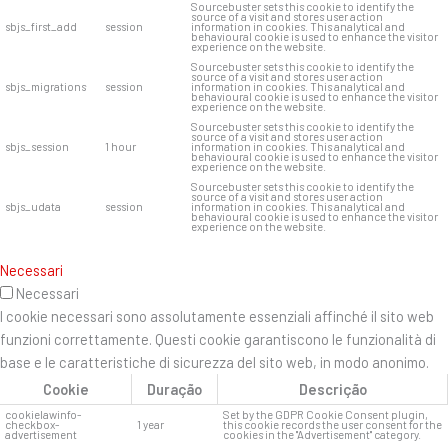
Sourcebuster sets this cookie to identify the
source of a visit and stores user action
sbjs_first_add
session
information in cookies. This analytical and
behavioural cookie is used to enhance the visitor
experience on the website.
Sourcebuster sets this cookie to identify the
source of a visit and stores user action
sbjs_migrations
session
information in cookies. This analytical and
behavioural cookie is used to enhance the visitor
experience on the website.
Sourcebuster sets this cookie to identify the
source of a visit and stores user action
sbjs_session
1 hour
information in cookies. This analytical and
behavioural cookie is used to enhance the visitor
experience on the website.
Sourcebuster sets this cookie to identify the
source of a visit and stores user action
sbjs_udata
session
information in cookies. This analytical and
behavioural cookie is used to enhance the visitor
experience on the website.
Necessari
Necessari
I cookie necessari sono assolutamente essenziali affinché il sito web
funzioni correttamente. Questi cookie garantiscono le funzionalità di
base e le caratteristiche di sicurezza del sito web, in modo anonimo.
Cookie
Duração
Descrição
cookielawinfo-
Set by the GDPR Cookie Consent plugin,
checkbox-
1 year
this cookie records the user consent for the
advertisement
cookies in the "Advertisement" category.