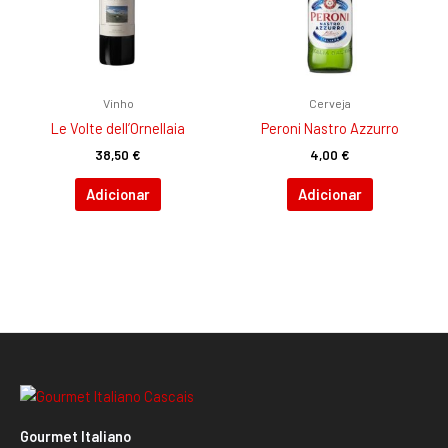
Vinho
Cerveja
Le Volte dell’Ornellaia
Peroni Nastro Azzurro
38,50
€
4,00
€
Adicionar
Adicionar
Gourmet Italiano