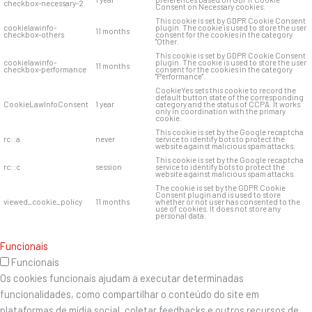
checkbox-necessary-2
Consent on Necessary cookies.
This cookie is set by GDPR Cookie Consent
cookielawinfo-
plugin. The cookie is used to store the user
11 months
checkbox-others
consent for the cookies in the category
"Other.
This cookie is set by GDPR Cookie Consent
cookielawinfo-
plugin. The cookie is used to store the user
11 months
checkbox-performance
consent for the cookies in the category
"Performance".
CookieYes sets this cookie to record the
default button state of the corresponding
CookieLawInfoConsent
1 year
category and the status of CCPA. It works
only in coordination with the primary
cookie.
This cookie is set by the Google recaptcha
rc::a
never
service to identify bots to protect the
website against malicious spam attacks.
This cookie is set by the Google recaptcha
rc::c
session
service to identify bots to protect the
website against malicious spam attacks.
The cookie is set by the GDPR Cookie
Consent plugin and is used to store
viewed_cookie_policy
11 months
whether or not user has consented to the
use of cookies. It does not store any
personal data.
Funcionais
Funcionais
Os cookies funcionais ajudam a executar determinadas
funcionalidades, como compartilhar o conteúdo do site em
plataformas de mídia social, coletar feedbacks e outros recursos de