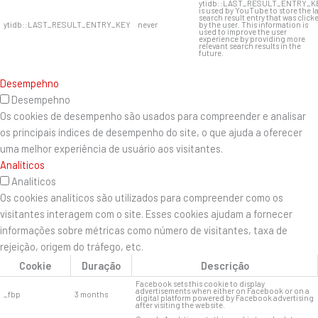
ytidb::LAST_RESULT_ENTRY_K
is used by YouTube to store the l
search result entry that was click
ytidb::LAST_RESULT_ENTRY_KEY
never
by the user. This information is
used to improve the user
experience by providing more
relevant search results in the
future.
Desempehno
Desempehno
Os cookies de desempenho são usados ​​para compreender e analisar
os principais índices de desempenho do site, o que ajuda a oferecer
uma melhor experiência de usuário aos visitantes.
Analíticos
Analíticos
Os cookies analíticos são utilizados para compreender como os
visitantes interagem com o site. Esses cookies ajudam a fornecer
informações sobre métricas como número de visitantes, taxa de
rejeição, origem do tráfego, etc.
Cookie
Duração
Descrição
Facebook sets this cookie to display
advertisements when either on Facebook or on a
_fbp
3 months
digital platform powered by Facebook advertising
after visiting the website.