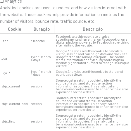
Analytics
Analytical cookies are used to understand how visitors interact with
the website. These cookies help provide information on metrics the
number of visitors, bounce rate, traffic source, etc.
Cookie
Duração
Descrição
Facebook sets this cookie to display
advertisements when either on Facebook or on a
_fbp
3 months
digital platform powered by Facebook advertising
after visiting the website.
Google Analytics sets this cookie to calculate
visitor, session and campaign data and track site
1 year 1 month
usage for the site's analytics report. The cookie
_ga
4 days
stores information anonymously and assigns a
randomly generated number to recognise unique
visitors.
1 year 1 month
Google Analytics sets this cookie to store and
_ga_*
4 days
count page views.
Sourcebuster sets this cookie to identify the
source of a visit and stores user action
sbjs_current
session
information in cookies. This analytical and
behavioural cookie is used to enhance the visitor
experience on the website.
Sourcebuster sets this cookie to identify the
source of a visit and stores user action
sbjs_current_add
session
information in cookies. This analytical and
behavioural cookie is used to enhance the visitor
experience on the website.
Sourcebuster sets this cookie to identify the
source of a visit and stores user action
sbjs_first
session
information in cookies. This analytical and
behavioural cookie is used to enhance the visitor
experience on the website.