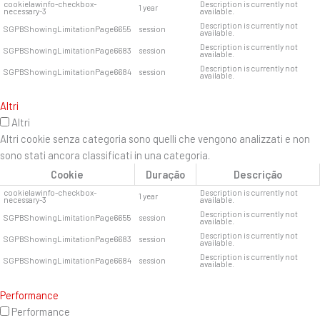
cookielawinfo-checkbox-
Description is currently not
1 year
necessary-3
available.
Description is currently not
SGPBShowingLimitationPage6655
session
available.
Description is currently not
SGPBShowingLimitationPage6683
session
available.
Description is currently not
SGPBShowingLimitationPage6684
session
available.
Altri
Altri
Altri cookie senza categoria sono quelli che vengono analizzati e non
sono stati ancora classificati in una categoria.
Cookie
Duração
Descrição
cookielawinfo-checkbox-
Description is currently not
1 year
necessary-3
available.
Description is currently not
SGPBShowingLimitationPage6655
session
available.
Description is currently not
SGPBShowingLimitationPage6683
session
available.
Description is currently not
SGPBShowingLimitationPage6684
session
available.
Performance
Performance