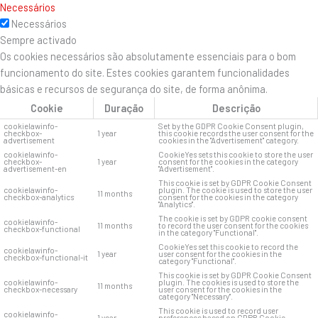
Necessários
Necessários
Sempre activado
Os cookies necessários são absolutamente essenciais para o bom
funcionamento do site. Estes cookies garantem funcionalidades
básicas e recursos de segurança do site, de forma anônima.
Cookie
Duração
Descrição
cookielawinfo-
Set by the GDPR Cookie Consent plugin,
checkbox-
1 year
this cookie records the user consent for the
advertisement
cookies in the "Advertisement" category.
cookielawinfo-
CookieYes sets this cookie to store the user
checkbox-
1 year
consent for the cookies in the category
advertisement-en
"Advertisement".
This cookie is set by GDPR Cookie Consent
cookielawinfo-
plugin. The cookie is used to store the user
11 months
checkbox-analytics
consent for the cookies in the category
"Analytics".
The cookie is set by GDPR cookie consent
cookielawinfo-
11 months
to record the user consent for the cookies
checkbox-functional
in the category "Functional".
CookieYes set this cookie to record the
cookielawinfo-
1 year
user consent for the cookies in the
checkbox-functional-it
category "Functional".
This cookie is set by GDPR Cookie Consent
cookielawinfo-
plugin. The cookies is used to store the
11 months
checkbox-necessary
user consent for the cookies in the
category "Necessary".
This cookie is used to record user
cookielawinfo-
1 year
preferences based on GDPR Cookie