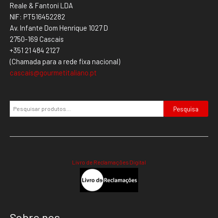
Reale & Fantoni LDA
NIF: PT516452282
Av. Infante Dom Henrique 1027 D
2750-169 Cascais
+351 21 484 2127
(Chamada para a rede fixa nacional)
cascais@gourmetitaliano.pt
Pesquisa
Livro de Reclamações Digital
Sobre nos