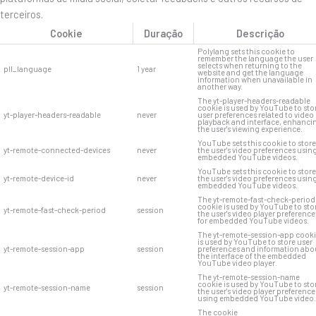
terceiros.
Cookie
Duração
Descrição
Polylang sets this cookie to
remember the language the user
selects when returning to the
pll_language
1 year
website and get the language
information when unavailable in
another way.
The yt-player-headers-readable
cookie is used by YouTube to sto
yt-player-headers-readable
never
user preferences related to video
playback and interface, enhanci
the user's viewing experience.
YouTube sets this cookie to store
yt-remote-connected-devices
never
the user's video preferences usin
embedded YouTube videos.
YouTube sets this cookie to store
yt-remote-device-id
never
the user's video preferences usin
embedded YouTube videos.
The yt-remote-fast-check-period
cookie is used by YouTube to sto
yt-remote-fast-check-period
session
the user's video player preference
for embedded YouTube videos.
The yt-remote-session-app cook
is used by YouTube to store user
yt-remote-session-app
session
preferences and information abo
the interface of the embedded
YouTube video player.
The yt-remote-session-name
cookie is used by YouTube to sto
yt-remote-session-name
session
the user's video player preference
using embedded YouTube video.
The cookie