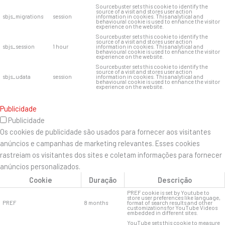
Sourcebuster sets this cookie to identify the
source of a visit and stores user action
sbjs_migrations
session
information in cookies. This analytical and
behavioural cookie is used to enhance the visitor
experience on the website.
Sourcebuster sets this cookie to identify the
source of a visit and stores user action
sbjs_session
1 hour
information in cookies. This analytical and
behavioural cookie is used to enhance the visitor
experience on the website.
Sourcebuster sets this cookie to identify the
source of a visit and stores user action
sbjs_udata
session
information in cookies. This analytical and
behavioural cookie is used to enhance the visitor
experience on the website.
Publicidade
Publicidade
Os cookies de publicidade são usados ​​para fornecer aos visitantes
anúncios e campanhas de marketing relevantes. Esses cookies
rastreiam os visitantes dos sites e coletam informações para fornecer
anúncios personalizados.
Cookie
Duração
Descrição
PREF cookie is set by Youtube to
store user preferences like language,
PREF
8 months
format of search results and other
customizations for YouTube Videos
embedded in different sites.
YouTube sets this cookie to measure