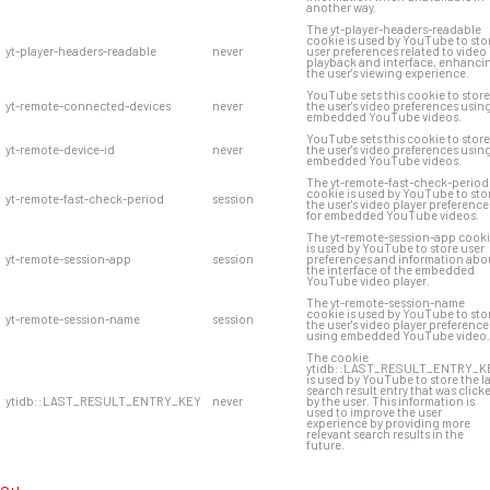
another way.
The yt-player-headers-readable
cookie is used by YouTube to sto
yt-player-headers-readable
never
user preferences related to video
playback and interface, enhanci
the user's viewing experience.
YouTube sets this cookie to store
yt-remote-connected-devices
never
the user's video preferences usin
embedded YouTube videos.
YouTube sets this cookie to store
yt-remote-device-id
never
the user's video preferences usin
embedded YouTube videos.
The yt-remote-fast-check-period
cookie is used by YouTube to sto
yt-remote-fast-check-period
session
the user's video player preference
for embedded YouTube videos.
The yt-remote-session-app cook
is used by YouTube to store user
yt-remote-session-app
session
preferences and information abo
the interface of the embedded
YouTube video player.
The yt-remote-session-name
cookie is used by YouTube to sto
yt-remote-session-name
session
the user's video player preference
using embedded YouTube video.
The cookie
ytidb::LAST_RESULT_ENTRY_K
is used by YouTube to store the l
search result entry that was click
ytidb::LAST_RESULT_ENTRY_KEY
never
by the user. This information is
used to improve the user
experience by providing more
relevant search results in the
future.