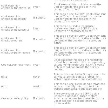
CookieYes set this cookie to record the
cookielawinfo-
1 year
user consent for the cookies in the
checkbox-functional-it
category "Functional".
This cookie is set by GDPR Cookie Consent
cookielawinfo-
plugin. The cookies is used to store the
11 months
checkbox-necessary
user consent for the cookies in the
category "Necessary".
This cookie is used to record user
cookielawinfo-
1 year
preferences based on GDPR Cookie
checkbox-necessary-2
Consent on Necessary cookies.
This cookie is set by GDPR Cookie Consent
cookielawinfo-
plugin. The cookie is used to store the user
11 months
checkbox-others
consent for the cookies in the category
"Other.
This cookie is set by GDPR Cookie Consent
cookielawinfo-
plugin. The cookie is used to store the user
11 months
checkbox-performance
consent for the cookies in the category
"Performance".
CookieYes sets this cookie to record the
default button state of the corresponding
CookieLawInfoConsent
1 year
category and the status of CCPA. It works
only in coordination with the primary
cookie.
This cookie is set by the Google recaptcha
rc::a
never
service to identify bots to protect the
website against malicious spam attacks.
This cookie is set by the Google recaptcha
rc::c
session
service to identify bots to protect the
website against malicious spam attacks.
The cookie is set by the GDPR Cookie
Consent plugin and is used to store
viewed_cookie_policy
11 months
whether or not user has consented to the
use of cookies. It does not store any
personal data.