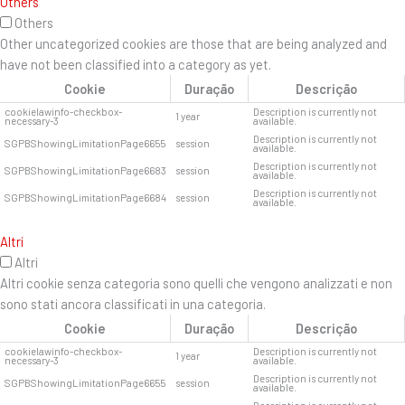
Others
Others
Other uncategorized cookies are those that are being analyzed and
have not been classified into a category as yet.
Cookie
Duração
Descrição
cookielawinfo-checkbox-
Description is currently not
1 year
necessary-3
available.
Description is currently not
SGPBShowingLimitationPage6655
session
available.
Description is currently not
SGPBShowingLimitationPage6683
session
available.
Description is currently not
SGPBShowingLimitationPage6684
session
available.
Altri
Altri
Altri cookie senza categoria sono quelli che vengono analizzati e non
sono stati ancora classificati in una categoria.
Cookie
Duração
Descrição
cookielawinfo-checkbox-
Description is currently not
1 year
necessary-3
available.
Description is currently not
SGPBShowingLimitationPage6655
session
available.