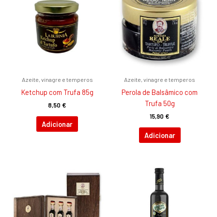
Azeite, vinagre e temperos
Azeite, vinagre e temperos
Ketchup com Trufa 85g
Perola de Balsâmico com
Trufa 50g
8,50
€
15,90
€
Adicionar
Adicionar