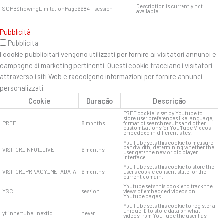
Description is currently not
SGPBShowingLimitationPage6684
session
available.
Pubblicità
Pubblicità
I cookie pubblicitari vengono utilizzati per fornire ai visitatori annunci e
campagne di marketing pertinenti. Questi cookie tracciano i visitatori
attraverso i siti Web e raccolgono informazioni per fornire annunci
personalizzati.
Cookie
Duração
Descrição
PREF cookie is set by Youtube to
store user preferences like language,
PREF
8 months
format of search results and other
customizations for YouTube Videos
embedded in different sites.
YouTube sets this cookie to measure
bandwidth, determining whether the
VISITOR_INFO1_LIVE
6 months
user gets the new or old player
interface.
YouTube sets this cookie to store the
VISITOR_PRIVACY_METADATA
6 months
user's cookie consent state for the
current domain.
Youtube sets this cookie to track the
YSC
session
views of embedded videos on
Youtube pages.
YouTube sets this cookie to register a
unique ID to store data on what
yt.innertube::nextId
never
videos from YouTube the user has