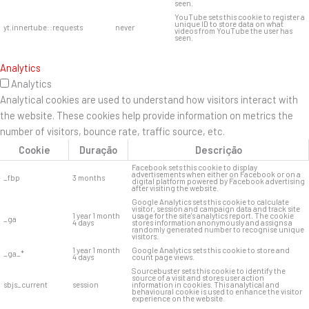
seen.
YouTube sets this cookie to register a
unique ID to store data on what
yt.innertube::requests
never
videos from YouTube the user has
seen.
Analytics
Analytics
Analytical cookies are used to understand how visitors interact with
the website. These cookies help provide information on metrics the
number of visitors, bounce rate, traffic source, etc.
Cookie
Duração
Descrição
Facebook sets this cookie to display
advertisements when either on Facebook or on a
_fbp
3 months
digital platform powered by Facebook advertising
after visiting the website.
Google Analytics sets this cookie to calculate
visitor, session and campaign data and track site
1 year 1 month
usage for the site's analytics report. The cookie
_ga
4 days
stores information anonymously and assigns a
randomly generated number to recognise unique
visitors.
1 year 1 month
Google Analytics sets this cookie to store and
_ga_*
4 days
count page views.
Sourcebuster sets this cookie to identify the
source of a visit and stores user action
sbjs_current
session
information in cookies. This analytical and
behavioural cookie is used to enhance the visitor
experience on the website.