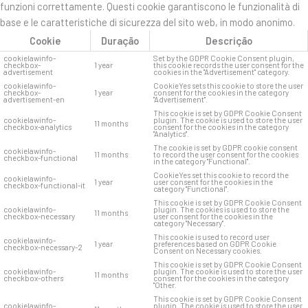
funzioni correttamente. Questi cookie garantiscono le funzionalità di
base e le caratteristiche di sicurezza del sito web, in modo anonimo.
Cookie
Duração
Descrição
cookielawinfo-
Set by the GDPR Cookie Consent plugin,
checkbox-
1 year
this cookie records the user consent for the
advertisement
cookies in the "Advertisement" category.
cookielawinfo-
CookieYes sets this cookie to store the user
checkbox-
1 year
consent for the cookies in the category
advertisement-en
"Advertisement".
This cookie is set by GDPR Cookie Consent
cookielawinfo-
plugin. The cookie is used to store the user
11 months
checkbox-analytics
consent for the cookies in the category
"Analytics".
The cookie is set by GDPR cookie consent
cookielawinfo-
11 months
to record the user consent for the cookies
checkbox-functional
in the category "Functional".
CookieYes set this cookie to record the
cookielawinfo-
1 year
user consent for the cookies in the
checkbox-functional-it
category "Functional".
This cookie is set by GDPR Cookie Consent
cookielawinfo-
plugin. The cookies is used to store the
11 months
checkbox-necessary
user consent for the cookies in the
category "Necessary".
This cookie is used to record user
cookielawinfo-
1 year
preferences based on GDPR Cookie
checkbox-necessary-2
Consent on Necessary cookies.
This cookie is set by GDPR Cookie Consent
cookielawinfo-
plugin. The cookie is used to store the user
11 months
checkbox-others
consent for the cookies in the category
"Other.
This cookie is set by GDPR Cookie Consent
cookielawinfo-
plugin. The cookie is used to store the user