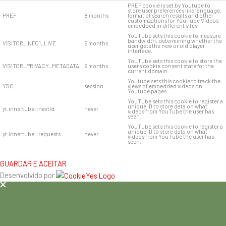
PREF cookie is set by Youtube to
store user preferences like language,
PREF
8 months
format of search results and other
customizations for YouTube Videos
embedded in different sites.
YouTube sets this cookie to measure
bandwidth, determining whether the
VISITOR_INFO1_LIVE
6 months
user gets the new or old player
interface.
YouTube sets this cookie to store the
VISITOR_PRIVACY_METADATA
6 months
user's cookie consent state for the
current domain.
Youtube sets this cookie to track the
YSC
session
views of embedded videos on
Youtube pages.
YouTube sets this cookie to register a
unique ID to store data on what
yt.innertube::nextId
never
videos from YouTube the user has
seen.
YouTube sets this cookie to register a
unique ID to store data on what
yt.innertube::requests
never
videos from YouTube the user has
seen.
GUARDAR E ACEITAR
Desenvolvido por