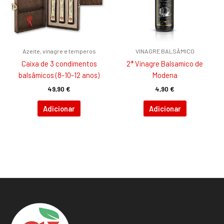
Azeite, vinagre e temperos
VINAGRE BALSÂMICO
Caixa de 3 condimentos
2* Vinagre Balsamico de
balsâmicos (8-10-12 anos)
Modena
49,90
€
4,90
€
Adicionar
Adicionar