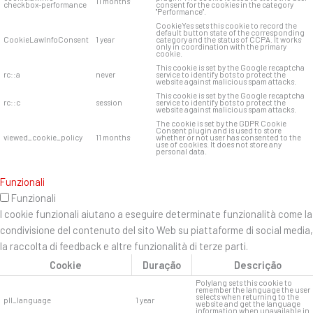
11 months
checkbox-performance
consent for the cookies in the category
"Performance".
CookieYes sets this cookie to record the
default button state of the corresponding
CookieLawInfoConsent
1 year
category and the status of CCPA. It works
only in coordination with the primary
cookie.
This cookie is set by the Google recaptcha
rc::a
never
service to identify bots to protect the
website against malicious spam attacks.
This cookie is set by the Google recaptcha
rc::c
session
service to identify bots to protect the
website against malicious spam attacks.
The cookie is set by the GDPR Cookie
Consent plugin and is used to store
viewed_cookie_policy
11 months
whether or not user has consented to the
use of cookies. It does not store any
personal data.
Funzionali
Funzionali
I cookie funzionali aiutano a eseguire determinate funzionalità come la
condivisione del contenuto del sito Web su piattaforme di social media,
la raccolta di feedback e altre funzionalità di terze parti.
Cookie
Duração
Descrição
Polylang sets this cookie to
remember the language the user
selects when returning to the
pll_language
1 year
website and get the language
information when unavailable in