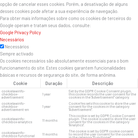
opção de cancelar esses cookies. Porém, a desativação de alguns
desses cookies pode afetar a sua experiência de navegação.
Para obter mais informações sobre como os cookies de terceiros do
Google operam e tratam seus dados, consulte:
Google Privacy Policy
Necessários
Necessários
Sempre activado
Os cookies necessários são absolutamente essenciais para o bom
funcionamento do site. Estes cookies garantem funcionalidades
básicas e recursos de segurança do site, de forma anônima.
Cookie
Duração
Descrição
cookielawinfo-
Set by the GDPR Cookie Consent plugin,
checkbox-
1 year
this cookie records the user consent for the
advertisement
cookies in the "Advertisement" category.
cookielawinfo-
CookieYes sets this cookie to store the user
checkbox-
1 year
consent for the cookies in the category
advertisement-en
"Advertisement".
This cookie is set by GDPR Cookie Consent
cookielawinfo-
plugin. The cookie is used to store the user
11 months
checkbox-analytics
consent for the cookies in the category
"Analytics".
The cookie is set by GDPR cookie consent
cookielawinfo-
11 months
to record the user consent for the cookies
checkbox-functional
in the category "Functional".