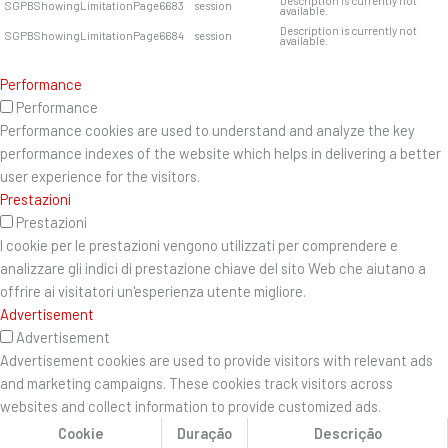
Description is currently not
SGPBShowingLimitationPage6683
session
available.
Description is currently not
SGPBShowingLimitationPage6684
session
available.
Performance
Performance
Performance cookies are used to understand and analyze the key
performance indexes of the website which helps in delivering a better
user experience for the visitors.
Prestazioni
Prestazioni
I cookie per le prestazioni vengono utilizzati per comprendere e
analizzare gli indici di prestazione chiave del sito Web che aiutano a
offrire ai visitatori un'esperienza utente migliore.
Advertisement
Advertisement
Advertisement cookies are used to provide visitors with relevant ads
and marketing campaigns. These cookies track visitors across
websites and collect information to provide customized ads.
Cookie
Duração
Descrição