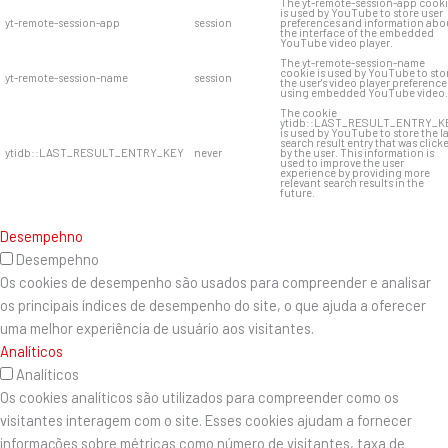
The yt-remote-session-app cook
is used by YouTube to store user
yt-remote-session-app
session
preferences and information abo
the interface of the embedded
YouTube video player.
The yt-remote-session-name
cookie is used by YouTube to sto
yt-remote-session-name
session
the user's video player preference
using embedded YouTube video.
The cookie
ytidb::LAST_RESULT_ENTRY_K
is used by YouTube to store the l
search result entry that was click
ytidb::LAST_RESULT_ENTRY_KEY
never
by the user. This information is
used to improve the user
experience by providing more
relevant search results in the
future.
Desempehno
Desempehno
Os cookies de desempenho são usados ​​para compreender e analisar
os principais índices de desempenho do site, o que ajuda a oferecer
uma melhor experiência de usuário aos visitantes.
Analíticos
Analíticos
Os cookies analíticos são utilizados para compreender como os
visitantes interagem com o site. Esses cookies ajudam a fornecer
informações sobre métricas como número de visitantes, taxa de