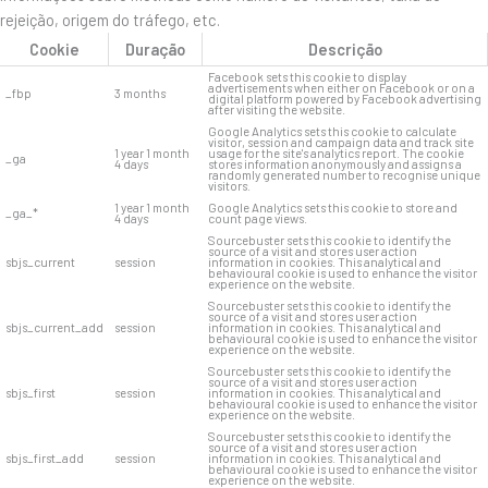
rejeição, origem do tráfego, etc.
Cookie
Duração
Descrição
Facebook sets this cookie to display
advertisements when either on Facebook or on a
_fbp
3 months
digital platform powered by Facebook advertising
after visiting the website.
Google Analytics sets this cookie to calculate
visitor, session and campaign data and track site
1 year 1 month
usage for the site's analytics report. The cookie
_ga
4 days
stores information anonymously and assigns a
randomly generated number to recognise unique
visitors.
1 year 1 month
Google Analytics sets this cookie to store and
_ga_*
4 days
count page views.
Sourcebuster sets this cookie to identify the
source of a visit and stores user action
sbjs_current
session
information in cookies. This analytical and
behavioural cookie is used to enhance the visitor
experience on the website.
Sourcebuster sets this cookie to identify the
source of a visit and stores user action
sbjs_current_add
session
information in cookies. This analytical and
behavioural cookie is used to enhance the visitor
experience on the website.
Sourcebuster sets this cookie to identify the
source of a visit and stores user action
sbjs_first
session
information in cookies. This analytical and
behavioural cookie is used to enhance the visitor
experience on the website.
Sourcebuster sets this cookie to identify the
source of a visit and stores user action
sbjs_first_add
session
information in cookies. This analytical and
behavioural cookie is used to enhance the visitor
experience on the website.