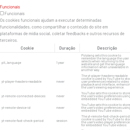
Funcionais
Funcionais
Os cookies funcionais ajudam a executar determinadas
funcionalidades, como compartilhar o conteúdo do site em
plataformas de mídia social, coletar feedbacks e outros recursos de
terceiros.
Cookie
Duração
Descrição
Polylang sets this cookie to
remember the language the user
selects when returning to the
pll_language
1 year
website and get the language
information when unavailable in
another way.
The yt-player-headers-readable
cookie is used by YouTube to sto
yt-player-headers-readable
never
user preferences related to video
playback and interface, enhanci
the user's viewing experience.
YouTube sets this cookie to store
yt-remote-connected-devices
never
the user's video preferences usin
embedded YouTube videos.
YouTube sets this cookie to store
yt-remote-device-id
never
the user's video preferences usin
embedded YouTube videos.
The yt-remote-fast-check-period
cookie is used by YouTube to sto
yt-remote-fast-check-period
session
the user's video player preference
for embedded YouTube videos.