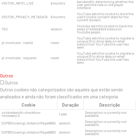
bandwidth, determining whether the
VISITOR_INFO1_LIVE
6 months
user gets the new or old player
interface.
YouTube sets this cookie to store the
VISITOR_PRIVACY_METADATA
6 months
user's cookie consent state for the
current domain.
Youtube sets this cookie to track the
YSC
session
views of embedded videos on
Youtube pages.
YouTube sets this cookie to register a
unique ID to store data on what
yt.innertube::nextId
never
videos from YouTube the user has
seen.
YouTube sets this cookie to register a
unique ID to store data on what
yt.innertube::requests
never
videos from YouTube the user has
seen.
Outros
Outros
Outros cookies não categorizados são aqueles que estão sendo
analisados ​​e ainda não foram classificados em uma categoria.
Cookie
Duração
Descrição
cookielawinfo-checkbox-
Description is currently not
1 year
necessary-3
available.
Description is currently not
SGPBShowingLimitationPage6655
session
available.
Description is currently not
SGPBShowingLimitationPage6683
session
available.