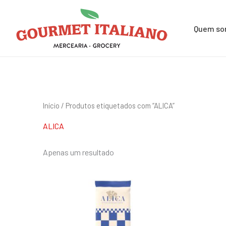
Skip
Pesquisar
to
por:
Quem s
content
Início
/ Produtos etiquetados com “ALICA”
ALICA
Apenas um resultado