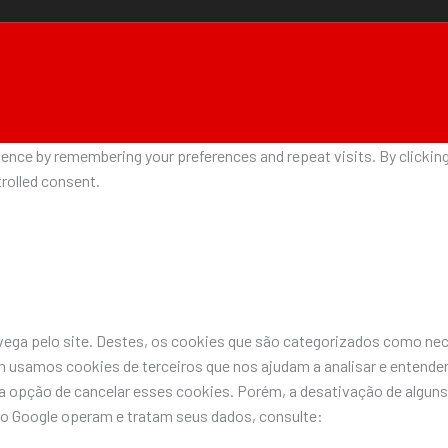
nce by remembering your preferences and repeat visits. By clicking 
rolled consent.
avega pelo site. Destes, os cookies que são categorizados como n
 usamos cookies de terceiros que nos ajudam a analisar e entende
pção de cancelar esses cookies. Porém, a desativação de alguns 
do Google operam e tratam seus dados, consulte: