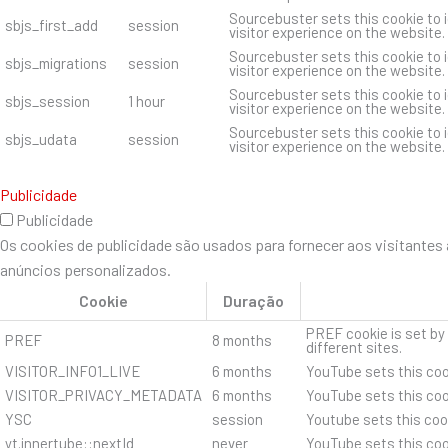
Sourcebuster sets this cookie to i
sbjs_first_add
session
visitor experience on the website.
Sourcebuster sets this cookie to i
sbjs_migrations
session
visitor experience on the website.
Sourcebuster sets this cookie to i
sbjs_session
1 hour
visitor experience on the website.
Sourcebuster sets this cookie to i
sbjs_udata
session
visitor experience on the website.
Publicidade
Publicidade
Os cookies de publicidade são usados ​​para fornecer aos visitant
anúncios personalizados.
Cookie
Duração
PREF cookie is set by
PREF
8 months
different sites.
VISITOR_INFO1_LIVE
6 months
YouTube sets this coo
VISITOR_PRIVACY_METADATA
6 months
YouTube sets this cook
YSC
session
Youtube sets this coo
yt.innertube::nextId
never
YouTube sets this coo