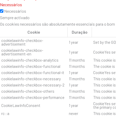
Necessários
Necessários
Sempre activado
Os cookies necessários são absolutamente essenciais para o bom f
Cookie
Duração
cookielawinfo-checkbox-
1 year
Set by the GD
advertisement
cookielawinfo-checkbox-
1 year
CookieYes set
advertisement-en
cookielawinfo-checkbox-analytics
11 months
This cookie i
cookielawinfo-checkbox-functional
11 months
The cookie is
cookielawinfo-checkbox-functional-it
1 year
CookieYes set
cookielawinfo-checkbox-necessary
11 months
This cookie i
cookielawinfo-checkbox-necessary-2
1 year
This cookie i
cookielawinfo-checkbox-others
11 months
This cookie i
cookielawinfo-checkbox-performance
11 months
This cookie i
CookieYes set
CookieLawInfoConsent
1 year
the primary c
rc::a
never
This cookie i