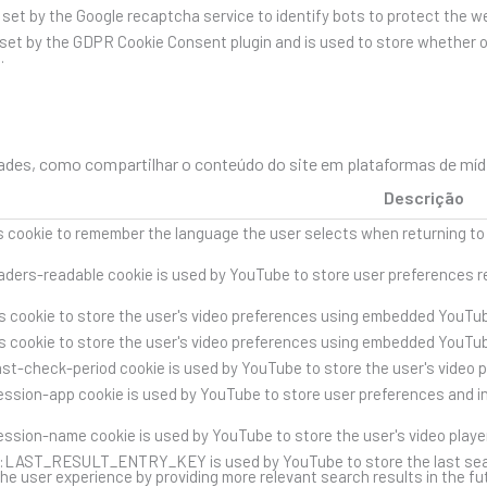
s set by the Google recaptcha service to identify bots to protect the 
 set by the GDPR Cookie Consent plugin and is used to store whether o
.
des, como compartilhar o conteúdo do site em plataformas de mídia 
Descrição
s cookie to remember the language the user selects when returning to
ders-readable cookie is used by YouTube to store user preferences re
s cookie to store the user's video preferences using embedded YouTub
s cookie to store the user's video preferences using embedded YouTub
st-check-period cookie is used by YouTube to store the user's video 
ssion-app cookie is used by YouTube to store user preferences and i
ssion-name cookie is used by YouTube to store the user's video play
::LAST_RESULT_ENTRY_KEY is used by YouTube to store the last search 
he user experience by providing more relevant search results in the fu