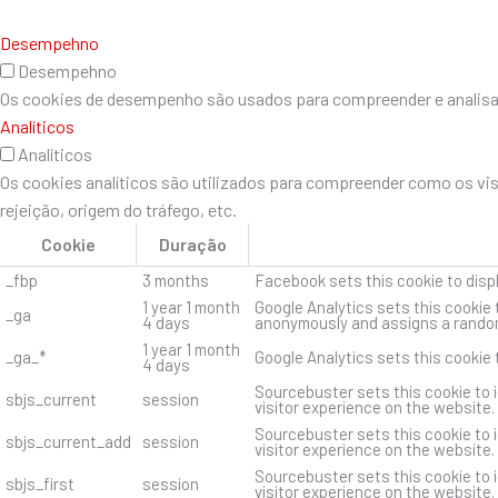
Desempehno
Desempehno
Os cookies de desempenho são usados ​​para compreender e analisar 
Analíticos
Analíticos
Os cookies analíticos são utilizados para compreender como os vi
rejeição, origem do tráfego, etc.
Cookie
Duração
_fbp
3 months
Facebook sets this cookie to disp
1 year 1 month
Google Analytics sets this cookie 
_ga
4 days
anonymously and assigns a random
1 year 1 month
_ga_*
Google Analytics sets this cookie
4 days
Sourcebuster sets this cookie to i
sbjs_current
session
visitor experience on the website.
Sourcebuster sets this cookie to i
sbjs_current_add
session
visitor experience on the website.
Sourcebuster sets this cookie to i
sbjs_first
session
visitor experience on the website.