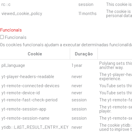
rc::c
session
This cookie i
The cookie is
viewed_cookie_policy
11 months
personal data
Funcionais
Funcionais
Os cookies funcionais ajudam a executar determinadas funcionalida
Cookie
Duração
Polylang sets thi
pll_language
1 year
another way.
The yt-player-hea
yt-player-headers-readable
never
experience.
yt-remote-connected-devices
never
YouTube sets thi
yt-remote-device-id
never
YouTube sets thi
yt-remote-fast-check-period
session
The yt-remote-fa
The yt-remote-se
yt-remote-session-app
session
player.
yt-remote-session-name
session
The yt-remote-se
The cookie ytidb
ytidb::LAST_RESULT_ENTRY_KEY
never
used to improve t