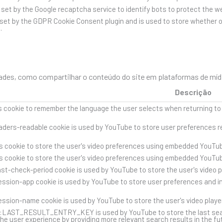
s set by the Google recaptcha service to identify bots to protect the 
 set by the GDPR Cookie Consent plugin and is used to store whether o
.
des, como compartilhar o conteúdo do site em plataformas de mídia 
Descrição
s cookie to remember the language the user selects when returning to
ders-readable cookie is used by YouTube to store user preferences re
s cookie to store the user's video preferences using embedded YouTub
s cookie to store the user's video preferences using embedded YouTub
st-check-period cookie is used by YouTube to store the user's video 
ssion-app cookie is used by YouTube to store user preferences and i
ssion-name cookie is used by YouTube to store the user's video play
::LAST_RESULT_ENTRY_KEY is used by YouTube to store the last search 
he user experience by providing more relevant search results in the fu