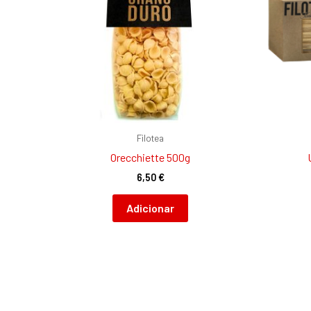
Filotea
Orecchiette 500g
6,50
€
Adicionar