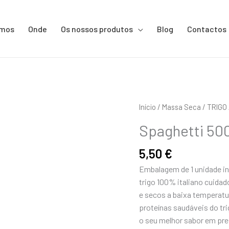
omos
Onde
Os nossos produtos
Blog
Contactos
Quantidade
Início
/
Massa Seca
/
TRIGO
de
Spaghetti 50
Spaghetti
500g
5,50
€
Embalagem de 1 unidade in
trigo 100% italiano cuida
e secos a baixa temperatur
proteínas saudáveis do tr
o seu melhor sabor em pre