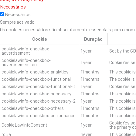
Necessários
Necessários
Sempre activado
Os cookies necessários são absolutamente essenciais para o bom f
Cookie
Duração
cookielawinfo-checkbox-
1 year
Set by the GD
advertisement
cookielawinfo-checkbox-
1 year
CookieYes set
advertisement-en
cookielawinfo-checkbox-analytics
11 months
This cookie i
cookielawinfo-checkbox-functional
11 months
The cookie is
cookielawinfo-checkbox-functional-it
1 year
CookieYes set
cookielawinfo-checkbox-necessary
11 months
This cookie i
cookielawinfo-checkbox-necessary-2
1 year
This cookie i
cookielawinfo-checkbox-others
11 months
This cookie i
cookielawinfo-checkbox-performance
11 months
This cookie i
CookieYes set
CookieLawInfoConsent
1 year
the primary c
rc::a
never
This cookie i