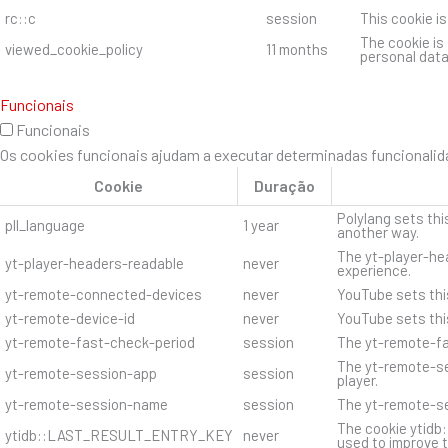
rc::c
session
This cookie i
The cookie is
viewed_cookie_policy
11 months
personal data
Funcionais
Funcionais
Os cookies funcionais ajudam a executar determinadas funcionalida
Cookie
Duração
Polylang sets thi
pll_language
1 year
another way.
The yt-player-hea
yt-player-headers-readable
never
experience.
yt-remote-connected-devices
never
YouTube sets thi
yt-remote-device-id
never
YouTube sets thi
yt-remote-fast-check-period
session
The yt-remote-fa
The yt-remote-se
yt-remote-session-app
session
player.
yt-remote-session-name
session
The yt-remote-se
The cookie ytidb
ytidb::LAST_RESULT_ENTRY_KEY
never
used to improve t