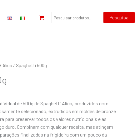
Pesquisar
por:
Pesquisa
/
Alica
/ Spaghetti 500g
0g
dividual de 500g de Spaghetti Alica, produzidos com
dosamente selecionado, extrudidos em moldes de bronze
a para preservar todos os valores nutricionais e as
igo duro. Combinam com qualquer receita, mas atingem
parações finalizadas na frigideira com um pouco da