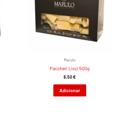
Marulo
Paccheri Lisci 500g
6,50
€
Adicionar