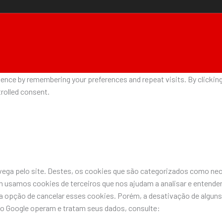
nce by remembering your preferences and repeat visits. By clicking 
rolled consent.
avega pelo site. Destes, os cookies que são categorizados como n
 usamos cookies de terceiros que nos ajudam a analisar e entende
pção de cancelar esses cookies. Porém, a desativação de alguns 
do Google operam e tratam seus dados, consulte: