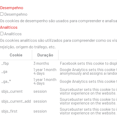
Desempehno
Desempehno
Os cookies de desempenho são usados ​​para compreender e analisar 
Analíticos
Analíticos
Os cookies analíticos são utilizados para compreender como os vi
rejeição, origem do tráfego, etc.
Cookie
Duração
_fbp
3 months
Facebook sets this cookie to disp
1 year 1 month
Google Analytics sets this cookie 
_ga
4 days
anonymously and assigns a random
1 year 1 month
_ga_*
Google Analytics sets this cookie
4 days
Sourcebuster sets this cookie to i
sbjs_current
session
visitor experience on the website.
Sourcebuster sets this cookie to i
sbjs_current_add
session
visitor experience on the website.
Sourcebuster sets this cookie to i
sbjs_first
session
visitor experience on the website.