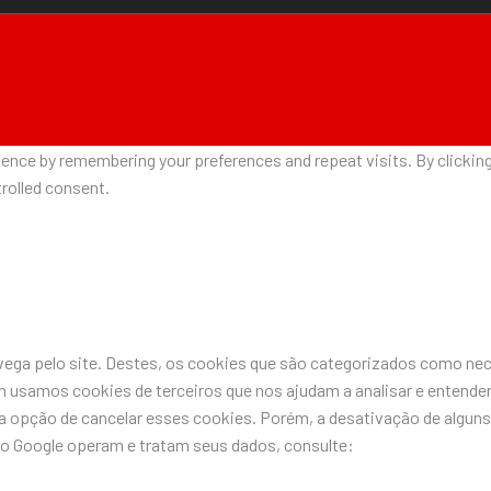
nce by remembering your preferences and repeat visits. By clicking 
rolled consent.
avega pelo site. Destes, os cookies que são categorizados como n
 usamos cookies de terceiros que nos ajudam a analisar e entende
pção de cancelar esses cookies. Porém, a desativação de alguns 
do Google operam e tratam seus dados, consulte: