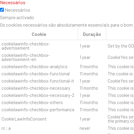
Necessários
Necessários
Sempre activado
Os cookies necessários são absolutamente essenciais para o bom f
Cookie
Duração
cookielawinfo-checkbox-
1 year
Set by the GD
advertisement
cookielawinfo-checkbox-
1 year
CookieYes set
advertisement-en
cookielawinfo-checkbox-analytics
11 months
This cookie i
cookielawinfo-checkbox-functional
11 months
The cookie is
cookielawinfo-checkbox-functional-it
1 year
CookieYes set
cookielawinfo-checkbox-necessary
11 months
This cookie i
cookielawinfo-checkbox-necessary-2
1 year
This cookie i
cookielawinfo-checkbox-others
11 months
This cookie i
cookielawinfo-checkbox-performance
11 months
This cookie i
CookieYes set
CookieLawInfoConsent
1 year
the primary c
rc::a
never
This cookie i