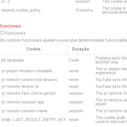
rc::c
session
This cookie i
The cookie is
viewed_cookie_policy
11 months
personal data
Funcionais
Funcionais
Os cookies funcionais ajudam a executar determinadas funcionalida
Cookie
Duração
Polylang sets thi
pll_language
1 year
another way.
The yt-player-hea
yt-player-headers-readable
never
experience.
yt-remote-connected-devices
never
YouTube sets thi
yt-remote-device-id
never
YouTube sets thi
yt-remote-fast-check-period
session
The yt-remote-fa
The yt-remote-se
yt-remote-session-app
session
player.
yt-remote-session-name
session
The yt-remote-se
The cookie ytidb
ytidb::LAST_RESULT_ENTRY_KEY
never
used to improve t