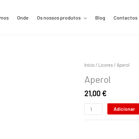
omos
Onde
Os nossos produtos
Blog
Contactos
Quantidade
Início
/
Licores
/ Aperol
de
Aperol
Aperol
21,00
€
Adicionar