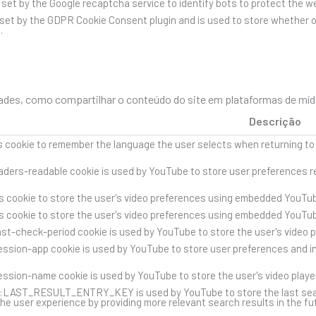
s set by the Google recaptcha service to identify bots to protect the 
 set by the GDPR Cookie Consent plugin and is used to store whether o
.
des, como compartilhar o conteúdo do site em plataformas de mídia 
Descrição
s cookie to remember the language the user selects when returning to
ders-readable cookie is used by YouTube to store user preferences re
s cookie to store the user's video preferences using embedded YouTub
s cookie to store the user's video preferences using embedded YouTub
st-check-period cookie is used by YouTube to store the user's video 
ssion-app cookie is used by YouTube to store user preferences and i
ssion-name cookie is used by YouTube to store the user's video play
::LAST_RESULT_ENTRY_KEY is used by YouTube to store the last search 
he user experience by providing more relevant search results in the fu