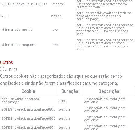
YouTube sets this cookie to store the
VISITOR_PRIVACY_METADATA
6 months
user's cookie consent state for the
current domain.
Youtube sets this cookie to track the
YSC
session
views of embedded videos on
Youtube pages.
YouTube sets this cookie to register a
unique ID to store data on what
yt.innertube::nextId
never
videos from YouTube the user has
seen.
YouTube sets this cookie to register a
unique ID to store data on what
yt.innertube::requests
never
videos from YouTube the user has
seen.
Outros
Outros
Outros cookies não categorizados são aqueles que estão sendo
analisados ​​e ainda não foram classificados em uma categoria.
Cookie
Duração
Descrição
cookielawinfo-checkbox-
Description is currently not
1 year
necessary-3
available.
Description is currently not
SGPBShowingLimitationPage6655
session
available.
Description is currently not
SGPBShowingLimitationPage6683
session
available.
Description is currently not
SGPBShowingLimitationPage6684
session
available.