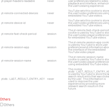
yt-player-headers-readable
never
user preferences related to video
playback and interface, enhanci
the user's viewing experience.
YouTube sets this cookie to store
yt-remote-connected-devices
never
the user's video preferences usin
embedded YouTube videos.
YouTube sets this cookie to store
yt-remote-device-id
never
the user's video preferences usin
embedded YouTube videos.
The yt-remote-fast-check-period
cookie is used by YouTube to sto
yt-remote-fast-check-period
session
the user's video player preference
for embedded YouTube videos.
The yt-remote-session-app cook
is used by YouTube to store user
yt-remote-session-app
session
preferences and information abo
the interface of the embedded
YouTube video player.
The yt-remote-session-name
cookie is used by YouTube to sto
yt-remote-session-name
session
the user's video player preference
using embedded YouTube video.
The cookie
ytidb::LAST_RESULT_ENTRY_K
is used by YouTube to store the l
search result entry that was click
ytidb::LAST_RESULT_ENTRY_KEY
never
by the user. This information is
used to improve the user
experience by providing more
relevant search results in the
future.
Others
Others