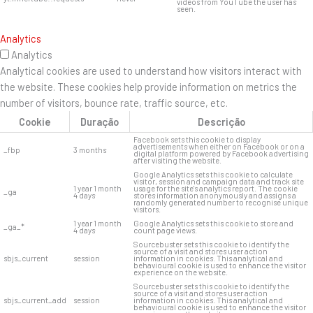
videos from YouTube the user has
seen.
Analytics
Analytics
Analytical cookies are used to understand how visitors interact with
the website. These cookies help provide information on metrics the
number of visitors, bounce rate, traffic source, etc.
Cookie
Duração
Descrição
Facebook sets this cookie to display
advertisements when either on Facebook or on a
_fbp
3 months
digital platform powered by Facebook advertising
after visiting the website.
Google Analytics sets this cookie to calculate
visitor, session and campaign data and track site
1 year 1 month
usage for the site's analytics report. The cookie
_ga
4 days
stores information anonymously and assigns a
randomly generated number to recognise unique
visitors.
1 year 1 month
Google Analytics sets this cookie to store and
_ga_*
4 days
count page views.
Sourcebuster sets this cookie to identify the
source of a visit and stores user action
sbjs_current
session
information in cookies. This analytical and
behavioural cookie is used to enhance the visitor
experience on the website.
Sourcebuster sets this cookie to identify the
source of a visit and stores user action
sbjs_current_add
session
information in cookies. This analytical and
behavioural cookie is used to enhance the visitor