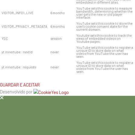
embedded in different sites.
YouTube sets this cookie to measure
bandwidth, determining whether the
VISITOR_INFO1_LIVE
6 months
user gets the new or old player
interface.
YouTube sets this cookie to store the
VISITOR_PRIVACY_METADATA
6 months
user's cookie consent state for the
current domain.
Youtube sets this cookie to track the
YSC
session
views of embedded videos on
Youtube pages.
YouTube sets this cookie to register a
unique ID to store data on what
yt.innertube::nextId
never
videos from YouTube the user has
seen.
YouTube sets this cookie to register a
unique ID to store data on what
yt.innertube::requests
never
videos from YouTube the user has
seen.
GUARDAR E ACEITAR
Desenvolvido por