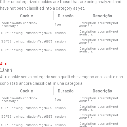
Other uncategorized cookies are those that are being analyzed and
have not been classified into a category as yet.
Cookie
Duração
Descrição
cookielawinfo-checkbox-
Description is currently not
1 year
necessary-3
available.
Description is currently not
SGPBShowingLimitationPage6655
session
available.
Description is currently not
SGPBShowingLimitationPage6683
session
available.
Description is currently not
SGPBShowingLimitationPage6684
session
available.
Altri
Altri
Altri cookie senza categoria sono quelli che vengono analizzati e non
sono stati ancora classificati in una categoria.
Cookie
Duração
Descrição
cookielawinfo-checkbox-
Description is currently not
1 year
necessary-3
available.
Description is currently not
SGPBShowingLimitationPage6655
session
available.
Description is currently not
SGPBShowingLimitationPage6683
session
available.
Description is currently not
SGPBShowingLimitationPage6684
session
available.