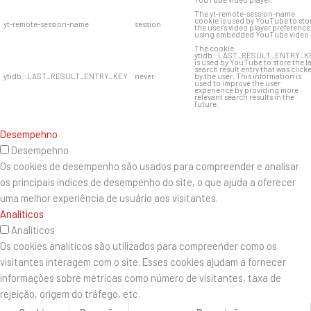
The yt-remote-session-name
cookie is used by YouTube to sto
yt-remote-session-name
session
the user's video player preference
using embedded YouTube video.
The cookie
ytidb::LAST_RESULT_ENTRY_K
is used by YouTube to store the l
search result entry that was click
ytidb::LAST_RESULT_ENTRY_KEY
never
by the user. This information is
used to improve the user
experience by providing more
relevant search results in the
future.
Desempehno
Desempehno
Os cookies de desempenho são usados ​​para compreender e analisar
os principais índices de desempenho do site, o que ajuda a oferecer
uma melhor experiência de usuário aos visitantes.
Analíticos
Analíticos
Os cookies analíticos são utilizados para compreender como os
visitantes interagem com o site. Esses cookies ajudam a fornecer
informações sobre métricas como número de visitantes, taxa de
rejeição, origem do tráfego, etc.