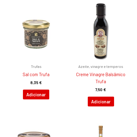
Trufas
Azeite, vinagre e temperos
Sal com Trufa
Creme Vinagre Balsâmico
Trufa
8,35
€
7,50
€
Adicionar
Adicionar