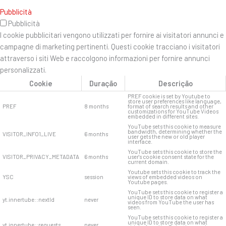
Pubblicità
Pubblicità
I cookie pubblicitari vengono utilizzati per fornire ai visitatori annunci e
campagne di marketing pertinenti. Questi cookie tracciano i visitatori
attraverso i siti Web e raccolgono informazioni per fornire annunci
personalizzati.
Cookie
Duração
Descrição
PREF cookie is set by Youtube to
store user preferences like language,
PREF
8 months
format of search results and other
customizations for YouTube Videos
embedded in different sites.
YouTube sets this cookie to measure
bandwidth, determining whether the
VISITOR_INFO1_LIVE
6 months
user gets the new or old player
interface.
YouTube sets this cookie to store the
VISITOR_PRIVACY_METADATA
6 months
user's cookie consent state for the
current domain.
Youtube sets this cookie to track the
YSC
session
views of embedded videos on
Youtube pages.
YouTube sets this cookie to register a
unique ID to store data on what
yt.innertube::nextId
never
videos from YouTube the user has
seen.
YouTube sets this cookie to register a
unique ID to store data on what
yt.innertube::requests
never