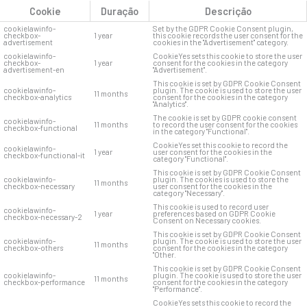
Cookie
Duração
Descrição
cookielawinfo-
Set by the GDPR Cookie Consent plugin,
checkbox-
1 year
this cookie records the user consent for the
advertisement
cookies in the "Advertisement" category.
cookielawinfo-
CookieYes sets this cookie to store the user
checkbox-
1 year
consent for the cookies in the category
advertisement-en
"Advertisement".
This cookie is set by GDPR Cookie Consent
cookielawinfo-
plugin. The cookie is used to store the user
11 months
checkbox-analytics
consent for the cookies in the category
"Analytics".
The cookie is set by GDPR cookie consent
cookielawinfo-
11 months
to record the user consent for the cookies
checkbox-functional
in the category "Functional".
CookieYes set this cookie to record the
cookielawinfo-
1 year
user consent for the cookies in the
checkbox-functional-it
category "Functional".
This cookie is set by GDPR Cookie Consent
cookielawinfo-
plugin. The cookies is used to store the
11 months
checkbox-necessary
user consent for the cookies in the
category "Necessary".
This cookie is used to record user
cookielawinfo-
1 year
preferences based on GDPR Cookie
checkbox-necessary-2
Consent on Necessary cookies.
This cookie is set by GDPR Cookie Consent
cookielawinfo-
plugin. The cookie is used to store the user
11 months
checkbox-others
consent for the cookies in the category
"Other.
This cookie is set by GDPR Cookie Consent
cookielawinfo-
plugin. The cookie is used to store the user
11 months
checkbox-performance
consent for the cookies in the category
"Performance".
CookieYes sets this cookie to record the