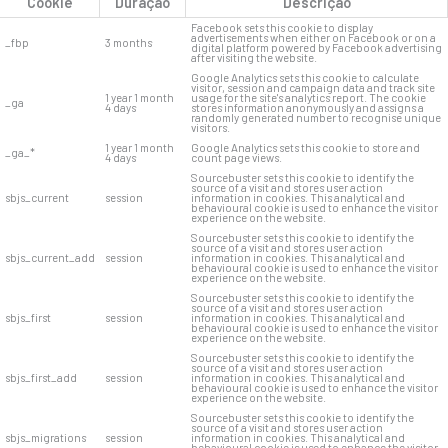
Cookie
Duração
Descrição
Facebook sets this cookie to display
advertisements when either on Facebook or on a
_fbp
3 months
digital platform powered by Facebook advertising
after visiting the website.
Google Analytics sets this cookie to calculate
visitor, session and campaign data and track site
1 year 1 month
usage for the site's analytics report. The cookie
_ga
4 days
stores information anonymously and assigns a
randomly generated number to recognise unique
visitors.
1 year 1 month
Google Analytics sets this cookie to store and
_ga_*
4 days
count page views.
Sourcebuster sets this cookie to identify the
source of a visit and stores user action
sbjs_current
session
information in cookies. This analytical and
behavioural cookie is used to enhance the visitor
experience on the website.
Sourcebuster sets this cookie to identify the
source of a visit and stores user action
sbjs_current_add
session
information in cookies. This analytical and
behavioural cookie is used to enhance the visitor
experience on the website.
Sourcebuster sets this cookie to identify the
source of a visit and stores user action
sbjs_first
session
information in cookies. This analytical and
behavioural cookie is used to enhance the visitor
experience on the website.
Sourcebuster sets this cookie to identify the
source of a visit and stores user action
sbjs_first_add
session
information in cookies. This analytical and
behavioural cookie is used to enhance the visitor
experience on the website.
Sourcebuster sets this cookie to identify the
source of a visit and stores user action
sbjs_migrations
session
information in cookies. This analytical and
behavioural cookie is used to enhance the visitor