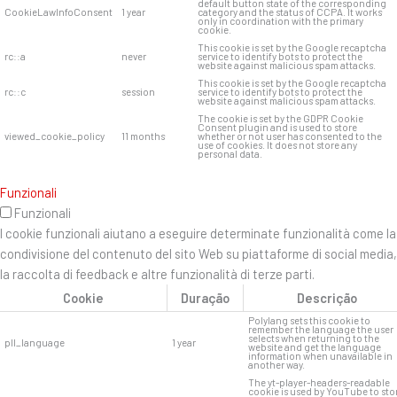
default button state of the corresponding
CookieLawInfoConsent
1 year
category and the status of CCPA. It works
only in coordination with the primary
cookie.
This cookie is set by the Google recaptcha
rc::a
never
service to identify bots to protect the
website against malicious spam attacks.
This cookie is set by the Google recaptcha
rc::c
session
service to identify bots to protect the
website against malicious spam attacks.
The cookie is set by the GDPR Cookie
Consent plugin and is used to store
viewed_cookie_policy
11 months
whether or not user has consented to the
use of cookies. It does not store any
personal data.
Funzionali
Funzionali
I cookie funzionali aiutano a eseguire determinate funzionalità come la
condivisione del contenuto del sito Web su piattaforme di social media,
la raccolta di feedback e altre funzionalità di terze parti.
Cookie
Duração
Descrição
Polylang sets this cookie to
remember the language the user
selects when returning to the
pll_language
1 year
website and get the language
information when unavailable in
another way.
The yt-player-headers-readable
cookie is used by YouTube to sto