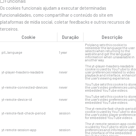
Funcionais
Os cookies funcionais ajudam a executar determinadas
funcionalidades, como compartilhar o conteúdo do site em
plataformas de mídia social, coletar feedbacks e outros recursos de
terceiros.
Cookie
Duração
Descrição
Polylang sets this cookie to
remember the language the user
selects when returning to the
pll_language
1 year
website and get the language
information when unavailable in
another way.
The yt-player-headers-readable
cookie is used by YouTube to sto
yt-player-headers-readable
never
user preferences related to video
playback and interface, enhanci
the user's viewing experience.
YouTube sets this cookie to store
yt-remote-connected-devices
never
the user's video preferences usin
embedded YouTube videos.
YouTube sets this cookie to store
yt-remote-device-id
never
the user's video preferences usin
embedded YouTube videos.
The yt-remote-fast-check-period
cookie is used by YouTube to sto
yt-remote-fast-check-period
session
the user's video player preference
for embedded YouTube videos.
The yt-remote-session-app cook
is used by YouTube to store user
yt-remote-session-app
session
preferences and information abo
the interface of the embedded
YouTube video player.