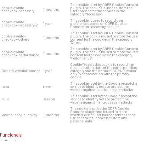
This cookie is set by GDPR Cookie Consent
cookielawinfo-
plugin. The cookies is used to store the
11 months
checkbox-necessary
user consent for the cookies in the
category "Necessary".
This cookie is used to record user
cookielawinfo-
1 year
preferences based on GDPR Cookie
checkbox-necessary-2
Consent on Necessary cookies.
This cookie is set by GDPR Cookie Consent
cookielawinfo-
plugin. The cookie is used to store the user
11 months
checkbox-others
consent for the cookies in the category
"Other.
This cookie is set by GDPR Cookie Consent
cookielawinfo-
plugin. The cookie is used to store the user
11 months
checkbox-performance
consent for the cookies in the category
"Performance".
CookieYes sets this cookie to record the
default button state of the corresponding
CookieLawInfoConsent
1 year
category and the status of CCPA. It works
only in coordination with the primary
cookie.
This cookie is set by the Google recaptcha
rc::a
never
service to identify bots to protect the
website against malicious spam attacks.
This cookie is set by the Google recaptcha
rc::c
session
service to identify bots to protect the
website against malicious spam attacks.
The cookie is set by the GDPR Cookie
Consent plugin and is used to store
viewed_cookie_policy
11 months
whether or not user has consented to the
use of cookies. It does not store any
personal data.
Funcionais