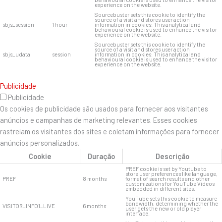
experience on the website.
Sourcebuster sets this cookie to identify the
source of a visit and stores user action
sbjs_session
1 hour
information in cookies. This analytical and
behavioural cookie is used to enhance the visitor
experience on the website.
Sourcebuster sets this cookie to identify the
source of a visit and stores user action
sbjs_udata
session
information in cookies. This analytical and
behavioural cookie is used to enhance the visitor
experience on the website.
Publicidade
Publicidade
Os cookies de publicidade são usados ​​para fornecer aos visitantes
anúncios e campanhas de marketing relevantes. Esses cookies
rastreiam os visitantes dos sites e coletam informações para fornecer
anúncios personalizados.
Cookie
Duração
Descrição
PREF cookie is set by Youtube to
store user preferences like language,
PREF
8 months
format of search results and other
customizations for YouTube Videos
embedded in different sites.
YouTube sets this cookie to measure
bandwidth, determining whether the
VISITOR_INFO1_LIVE
6 months
user gets the new or old player
interface.