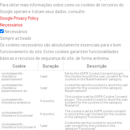
Para obter mais informações sobre como os cookies de terceiros do
Google operam e tratam seus dados, consulte:
Google Privacy Policy
Necessários
Necessários
Sempre activado
Os cookies necessários são absolutamente essenciais para o bom
funcionamento do site. Estes cookies garantem funcionalidades
básicas e recursos de segurança do site, de forma anônima.
Cookie
Duração
Descrição
cookielawinfo-
Set by the GDPR Cookie Consent plugin,
checkbox-
1 year
this cookie records the user consent for the
advertisement
cookies in the "Advertisement" category.
cookielawinfo-
CookieYes sets this cookie to store the user
checkbox-
1 year
consent for the cookies in the category
advertisement-en
"Advertisement".
This cookie is set by GDPR Cookie Consent
cookielawinfo-
plugin. The cookie is used to store the user
11 months
checkbox-analytics
consent for the cookies in the category
"Analytics".
The cookie is set by GDPR cookie consent
cookielawinfo-
11 months
to record the user consent for the cookies
checkbox-functional
in the category "Functional".
CookieYes set this cookie to record the
cookielawinfo-
1 year
user consent for the cookies in the
checkbox-functional-it
category "Functional".