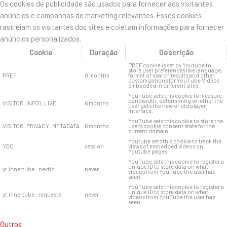
Os cookies de publicidade são usados ​​para fornecer aos visitantes
anúncios e campanhas de marketing relevantes. Esses cookies
rastreiam os visitantes dos sites e coletam informações para fornecer
anúncios personalizados.
Cookie
Duração
Descrição
PREF cookie is set by Youtube to
store user preferences like language,
PREF
8 months
format of search results and other
customizations for YouTube Videos
embedded in different sites.
YouTube sets this cookie to measure
bandwidth, determining whether the
VISITOR_INFO1_LIVE
6 months
user gets the new or old player
interface.
YouTube sets this cookie to store the
VISITOR_PRIVACY_METADATA
6 months
user's cookie consent state for the
current domain.
Youtube sets this cookie to track the
YSC
session
views of embedded videos on
Youtube pages.
YouTube sets this cookie to register a
unique ID to store data on what
yt.innertube::nextId
never
videos from YouTube the user has
seen.
YouTube sets this cookie to register a
unique ID to store data on what
yt.innertube::requests
never
videos from YouTube the user has
seen.
Outros