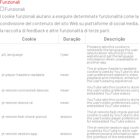
Funzionali
Funzionali
I cookie funzionali aiutano a eseguire determinate funzionalità come la
condivisione del contenuto del sito Web su piattaforme di social media,
la raccolta di feedback e altre funzionalità di terze parti.
Cookie
Duração
Descrição
Polylang sets this cookie to
remember the language the user
selects when returning to the
pll_language
1 year
website and get the language
information when unavailable in
another way.
The yt-player-headers-readable
cookie is used by YouTube to sto
yt-player-headers-readable
never
user preferences related to video
playback and interface, enhanci
the user's viewing experience.
YouTube sets this cookie to store
yt-remote-connected-devices
never
the user's video preferences usin
embedded YouTube videos.
YouTube sets this cookie to store
yt-remote-device-id
never
the user's video preferences usin
embedded YouTube videos.
The yt-remote-fast-check-period
cookie is used by YouTube to sto
yt-remote-fast-check-period
session
the user's video player preference
for embedded YouTube videos.
The yt-remote-session-app cook
is used by YouTube to store user
yt-remote-session-app
session
preferences and information abo
the interface of the embedded