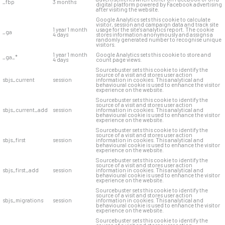
_fbp
3 months
digital platform powered by Facebook advertising
after visiting the website.
Google Analytics sets this cookie to calculate
visitor, session and campaign data and track site
1 year 1 month
usage for the site's analytics report. The cookie
_ga
4 days
stores information anonymously and assigns a
randomly generated number to recognise unique
visitors.
1 year 1 month
Google Analytics sets this cookie to store and
_ga_*
4 days
count page views.
Sourcebuster sets this cookie to identify the
source of a visit and stores user action
sbjs_current
session
information in cookies. This analytical and
behavioural cookie is used to enhance the visitor
experience on the website.
Sourcebuster sets this cookie to identify the
source of a visit and stores user action
sbjs_current_add
session
information in cookies. This analytical and
behavioural cookie is used to enhance the visitor
experience on the website.
Sourcebuster sets this cookie to identify the
source of a visit and stores user action
sbjs_first
session
information in cookies. This analytical and
behavioural cookie is used to enhance the visitor
experience on the website.
Sourcebuster sets this cookie to identify the
source of a visit and stores user action
sbjs_first_add
session
information in cookies. This analytical and
behavioural cookie is used to enhance the visitor
experience on the website.
Sourcebuster sets this cookie to identify the
source of a visit and stores user action
sbjs_migrations
session
information in cookies. This analytical and
behavioural cookie is used to enhance the visitor
experience on the website.
Sourcebuster sets this cookie to identify the