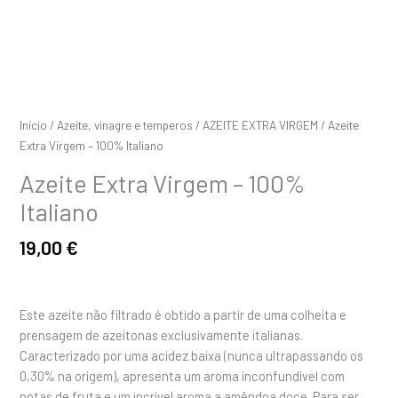
Início
/
Azeite, vinagre e temperos
/
AZEITE EXTRA VIRGEM
/ Azeite
Extra Virgem – 100% Italiano
Azeite Extra Virgem – 100%
Italiano
19,00
€
Este azeite não filtrado é obtido a partir de uma colheita e
prensagem de azeitonas exclusivamente italianas.
Caracterizado por uma acidez baixa (nunca ultrapassando os
0,30% na origem), apresenta um aroma inconfundível com
notas de fruta e um incrível aroma a amêndoa doce. Para ser