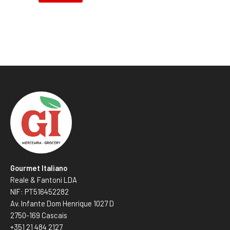
Gourmet Italiano
Reale & Fantoni LDA
NIF: PT516452282
Av. Infante Dom Henrique 1027 D
2750-169 Cascais
+351 21 484 2127