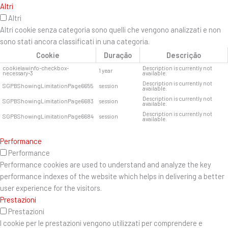
Altri
Altri
Altri cookie senza categoria sono quelli che vengono analizzati e non
sono stati ancora classificati in una categoria.
Cookie
Duração
Descrição
cookielawinfo-checkbox-
Description is currently not
1 year
necessary-3
available.
Description is currently not
SGPBShowingLimitationPage6655
session
available.
Description is currently not
SGPBShowingLimitationPage6683
session
available.
Description is currently not
SGPBShowingLimitationPage6684
session
available.
Performance
Performance
Performance cookies are used to understand and analyze the key
performance indexes of the website which helps in delivering a better
user experience for the visitors.
Prestazioni
Prestazioni
I cookie per le prestazioni vengono utilizzati per comprendere e