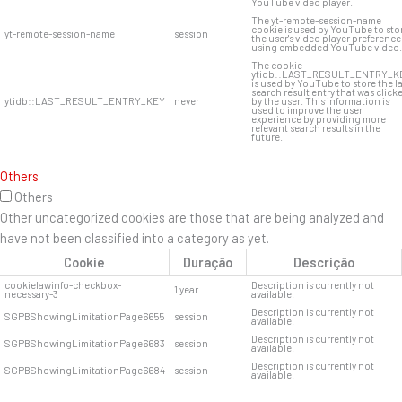
YouTube video player.
The yt-remote-session-name
cookie is used by YouTube to sto
yt-remote-session-name
session
the user's video player preference
using embedded YouTube video.
The cookie
ytidb::LAST_RESULT_ENTRY_K
is used by YouTube to store the l
search result entry that was click
ytidb::LAST_RESULT_ENTRY_KEY
never
by the user. This information is
used to improve the user
experience by providing more
relevant search results in the
future.
Others
Others
Other uncategorized cookies are those that are being analyzed and
have not been classified into a category as yet.
Cookie
Duração
Descrição
cookielawinfo-checkbox-
Description is currently not
1 year
necessary-3
available.
Description is currently not
SGPBShowingLimitationPage6655
session
available.
Description is currently not
SGPBShowingLimitationPage6683
session
available.
Description is currently not
SGPBShowingLimitationPage6684
session
available.