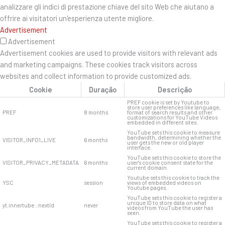
analizzare gli indici di prestazione chiave del sito Web che aiutano a
offrire ai visitatori un'esperienza utente migliore.
Advertisement
Advertisement
Advertisement cookies are used to provide visitors with relevant ads
and marketing campaigns. These cookies track visitors across
websites and collect information to provide customized ads.
Cookie
Duração
Descrição
PREF cookie is set by Youtube to
store user preferences like language,
PREF
8 months
format of search results and other
customizations for YouTube Videos
embedded in different sites.
YouTube sets this cookie to measure
bandwidth, determining whether the
VISITOR_INFO1_LIVE
6 months
user gets the new or old player
interface.
YouTube sets this cookie to store the
VISITOR_PRIVACY_METADATA
6 months
user's cookie consent state for the
current domain.
Youtube sets this cookie to track the
YSC
session
views of embedded videos on
Youtube pages.
YouTube sets this cookie to register a
unique ID to store data on what
yt.innertube::nextId
never
videos from YouTube the user has
seen.
YouTube sets this cookie to register a