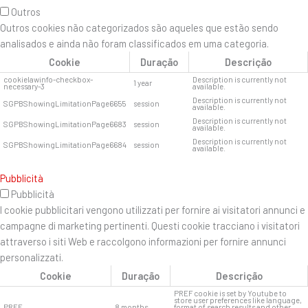
Outros
Outros cookies não categorizados são aqueles que estão sendo
analisados ​​e ainda não foram classificados em uma categoria.
Cookie
Duração
Descrição
cookielawinfo-checkbox-
Description is currently not
1 year
necessary-3
available.
Description is currently not
SGPBShowingLimitationPage6655
session
available.
Description is currently not
SGPBShowingLimitationPage6683
session
available.
Description is currently not
SGPBShowingLimitationPage6684
session
available.
Pubblicità
Pubblicità
I cookie pubblicitari vengono utilizzati per fornire ai visitatori annunci e
campagne di marketing pertinenti. Questi cookie tracciano i visitatori
attraverso i siti Web e raccolgono informazioni per fornire annunci
personalizzati.
Cookie
Duração
Descrição
PREF cookie is set by Youtube to
store user preferences like language,
PREF
8 months
format of search results and other