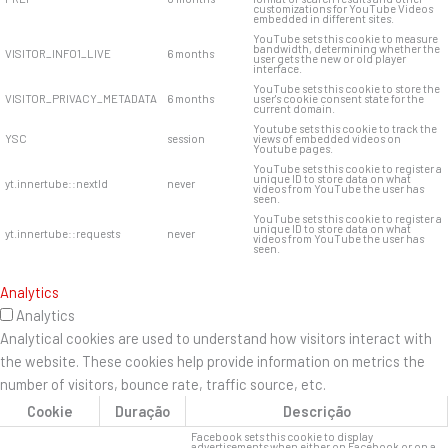
customizations for YouTube Videos
embedded in different sites.
YouTube sets this cookie to measure
bandwidth, determining whether the
VISITOR_INFO1_LIVE
6 months
user gets the new or old player
interface.
YouTube sets this cookie to store the
VISITOR_PRIVACY_METADATA
6 months
user's cookie consent state for the
current domain.
Youtube sets this cookie to track the
YSC
session
views of embedded videos on
Youtube pages.
YouTube sets this cookie to register a
unique ID to store data on what
yt.innertube::nextId
never
videos from YouTube the user has
seen.
YouTube sets this cookie to register a
unique ID to store data on what
yt.innertube::requests
never
videos from YouTube the user has
seen.
Analytics
Analytics
Analytical cookies are used to understand how visitors interact with
the website. These cookies help provide information on metrics the
number of visitors, bounce rate, traffic source, etc.
Cookie
Duração
Descrição
Facebook sets this cookie to display
advertisements when either on Facebook or on a