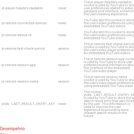
The yt-player-headers-readable
cookie is used by YouTube to sto
yt-player-headers-readable
never
user preferences related to video
playback and interface, enhanci
the user's viewing experience.
YouTube sets this cookie to store
yt-remote-connected-devices
never
the user's video preferences usin
embedded YouTube videos.
YouTube sets this cookie to store
yt-remote-device-id
never
the user's video preferences usin
embedded YouTube videos.
The yt-remote-fast-check-period
cookie is used by YouTube to sto
yt-remote-fast-check-period
session
the user's video player preference
for embedded YouTube videos.
The yt-remote-session-app cook
is used by YouTube to store user
yt-remote-session-app
session
preferences and information abo
the interface of the embedded
YouTube video player.
The yt-remote-session-name
cookie is used by YouTube to sto
yt-remote-session-name
session
the user's video player preference
using embedded YouTube video.
The cookie
ytidb::LAST_RESULT_ENTRY_K
is used by YouTube to store the l
search result entry that was click
ytidb::LAST_RESULT_ENTRY_KEY
never
by the user. This information is
used to improve the user
experience by providing more
relevant search results in the
future.
Desempehno