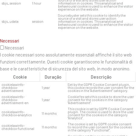
source of a visit and stores user action
sbjs_session
1 hour
information in cookies. This analytical and
behavioural cookie is used to enhance the visitor
experience on the website.
Sourcebuster sets this cookie to identify the
source of a visit and stores user action
sbjs_udata
session
information in cookies. This analytical and
behavioural cookie is used to enhance the visitor
experience on the website.
Necessari
Necessari
I cookie necessari sono assolutamente essenziali affinché il sito web
funzioni correttamente. Questi cookie garantiscono le funzionalità di
base e le caratteristiche di sicurezza del sito web, in modo anonimo.
Cookie
Duração
Descrição
cookielawinfo-
Set by the GDPR Cookie Consent plugin,
checkbox-
1 year
this cookie records the user consent for the
advertisement
cookies in the "Advertisement" category.
cookielawinfo-
CookieYes sets this cookie to store the user
checkbox-
1 year
consent for the cookies in the category
advertisement-en
"Advertisement".
This cookie is set by GDPR Cookie Consent
cookielawinfo-
plugin. The cookie is used to store the user
11 months
checkbox-analytics
consent for the cookies in the category
"Analytics".
The cookie is set by GDPR cookie consent
cookielawinfo-
11 months
to record the user consent for the cookies
checkbox-functional
in the category "Functional".