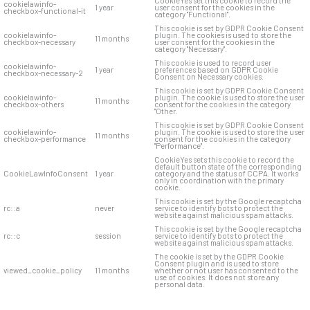
CookieYes set this cookie to record the
cookielawinfo-
1 year
user consent for the cookies in the
checkbox-functional-it
category "Functional".
This cookie is set by GDPR Cookie Consent
cookielawinfo-
plugin. The cookies is used to store the
11 months
checkbox-necessary
user consent for the cookies in the
category "Necessary".
This cookie is used to record user
cookielawinfo-
1 year
preferences based on GDPR Cookie
checkbox-necessary-2
Consent on Necessary cookies.
This cookie is set by GDPR Cookie Consent
cookielawinfo-
plugin. The cookie is used to store the user
11 months
checkbox-others
consent for the cookies in the category
"Other.
This cookie is set by GDPR Cookie Consent
cookielawinfo-
plugin. The cookie is used to store the user
11 months
checkbox-performance
consent for the cookies in the category
"Performance".
CookieYes sets this cookie to record the
default button state of the corresponding
CookieLawInfoConsent
1 year
category and the status of CCPA. It works
only in coordination with the primary
cookie.
This cookie is set by the Google recaptcha
rc::a
never
service to identify bots to protect the
website against malicious spam attacks.
This cookie is set by the Google recaptcha
rc::c
session
service to identify bots to protect the
website against malicious spam attacks.
The cookie is set by the GDPR Cookie
Consent plugin and is used to store
viewed_cookie_policy
11 months
whether or not user has consented to the
use of cookies. It does not store any
personal data.