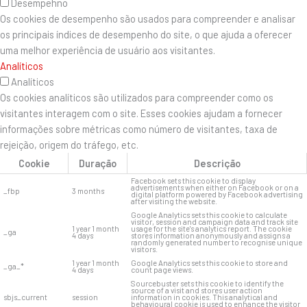
Desempehno
Os cookies de desempenho são usados ​​para compreender e analisar
os principais índices de desempenho do site, o que ajuda a oferecer
uma melhor experiência de usuário aos visitantes.
Analíticos
Analíticos
Os cookies analíticos são utilizados para compreender como os
visitantes interagem com o site. Esses cookies ajudam a fornecer
informações sobre métricas como número de visitantes, taxa de
rejeição, origem do tráfego, etc.
Cookie
Duração
Descrição
Facebook sets this cookie to display
advertisements when either on Facebook or on a
_fbp
3 months
digital platform powered by Facebook advertising
after visiting the website.
Google Analytics sets this cookie to calculate
visitor, session and campaign data and track site
1 year 1 month
usage for the site's analytics report. The cookie
_ga
4 days
stores information anonymously and assigns a
randomly generated number to recognise unique
visitors.
1 year 1 month
Google Analytics sets this cookie to store and
_ga_*
4 days
count page views.
Sourcebuster sets this cookie to identify the
source of a visit and stores user action
sbjs_current
session
information in cookies. This analytical and
behavioural cookie is used to enhance the visitor