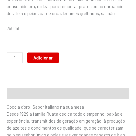
consumido cru, é ideal para temperar pratos como carpaccio
de vitela e peixe, carne crua, legumes grelhados, salmão.
750 ml
Adicionar
Descrição
Goccia d’oro: Sabor italiano na sua mesa
Desde 1929 a família Ruata dedica todo o empenho, paixão e
experiência, transmitidos de geração em geração, à produção
de azeites e condimentos de qualidade, que se caracterizam
pelo seu sabor único e pelas suas variedades capazes de ir ao