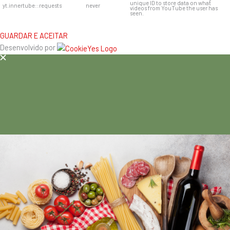
unique ID to store data on what
yt.innertube::requests
never
videos from YouTube the user has
seen.
GUARDAR E ACEITAR
Desenvolvido por