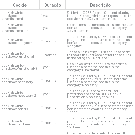
Cookie
Duração
Descrição
cookielawinfo-
Set by the GDPR Cookie Consent plugin,
checkbox-
1 year
this cookie records the user consent for the
advertisement
cookies in the "Advertisement" category.
cookielawinfo-
CookieYes sets this cookie to store the user
checkbox-
1 year
consent for the cookies in the category
advertisement-en
"Advertisement".
This cookie is set by GDPR Cookie Consent
cookielawinfo-
plugin. The cookie is used to store the user
11 months
checkbox-analytics
consent for the cookies in the category
"Analytics".
The cookie is set by GDPR cookie consent
cookielawinfo-
11 months
to record the user consent for the cookies
checkbox-functional
in the category "Functional".
CookieYes set this cookie to record the
cookielawinfo-
1 year
user consent for the cookies in the
checkbox-functional-it
category "Functional".
This cookie is set by GDPR Cookie Consent
cookielawinfo-
plugin. The cookies is used to store the
11 months
checkbox-necessary
user consent for the cookies in the
category "Necessary".
This cookie is used to record user
cookielawinfo-
1 year
preferences based on GDPR Cookie
checkbox-necessary-2
Consent on Necessary cookies.
This cookie is set by GDPR Cookie Consent
cookielawinfo-
plugin. The cookie is used to store the user
11 months
checkbox-others
consent for the cookies in the category
"Other.
This cookie is set by GDPR Cookie Consent
cookielawinfo-
plugin. The cookie is used to store the user
11 months
checkbox-performance
consent for the cookies in the category
"Performance".
CookieYes sets this cookie to record the