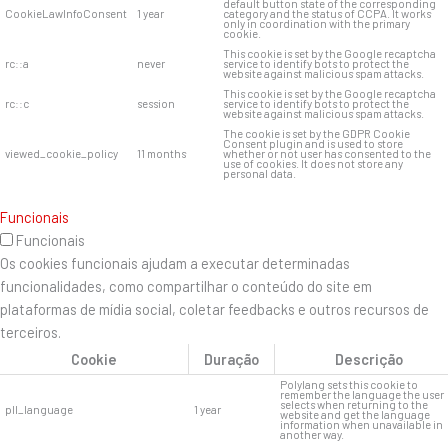
default button state of the corresponding
CookieLawInfoConsent
1 year
category and the status of CCPA. It works
only in coordination with the primary
cookie.
This cookie is set by the Google recaptcha
rc::a
never
service to identify bots to protect the
website against malicious spam attacks.
This cookie is set by the Google recaptcha
rc::c
session
service to identify bots to protect the
website against malicious spam attacks.
The cookie is set by the GDPR Cookie
Consent plugin and is used to store
viewed_cookie_policy
11 months
whether or not user has consented to the
use of cookies. It does not store any
personal data.
Funcionais
Funcionais
Os cookies funcionais ajudam a executar determinadas
funcionalidades, como compartilhar o conteúdo do site em
plataformas de mídia social, coletar feedbacks e outros recursos de
terceiros.
Cookie
Duração
Descrição
Polylang sets this cookie to
remember the language the user
selects when returning to the
pll_language
1 year
website and get the language
information when unavailable in
another way.