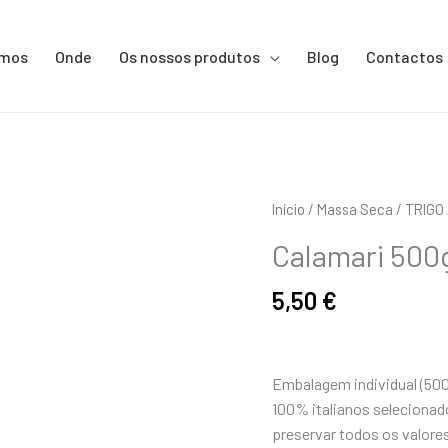
omos
Onde
Os nossos produtos
Blog
Contactos
Quantidade
Início
/
Massa Seca
/
TRIGO
de
Calamari 500
Calamari
500g
5,50
€
Embalagem individual (500
100% italianos selecionad
preservar todos os valores