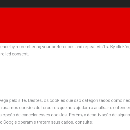
nce by remembering your preferences and repeat visits. By clicking 
rolled consent.
avega pelo site. Destes, os cookies que são categorizados como n
 usamos cookies de terceiros que nos ajudam a analisar e entende
pção de cancelar esses cookies. Porém, a desativação de alguns 
do Google operam e tratam seus dados, consulte: