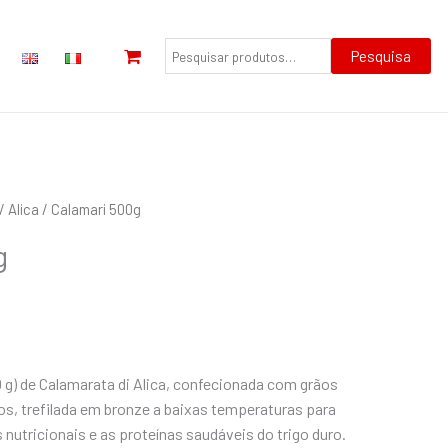
Pesquisar
por:
Pesquisa
/
Alica
/ Calamari 500g
g
 g) de Calamarata di Alica, confecionada com grãos
os, trefilada em bronze a baixas temperaturas para
 nutricionais e as proteínas saudáveis do trigo duro.