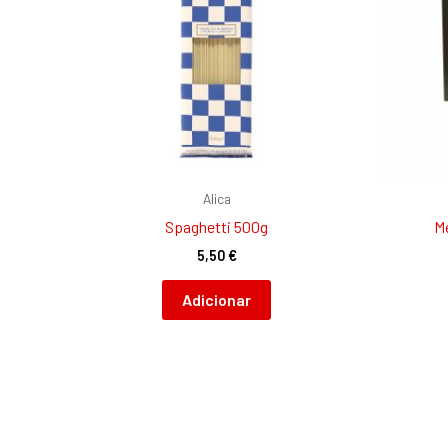
Alica
Spaghetti 500g
M
5,50
€
Adicionar