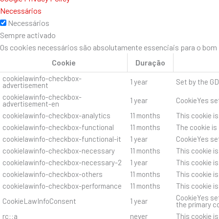
Necessários
Necessários
Sempre activado
Os cookies necessários são absolutamente essenciais para o bom f
Cookie
Duração
cookielawinfo-checkbox-
1 year
Set by the GD
advertisement
cookielawinfo-checkbox-
1 year
CookieYes set
advertisement-en
cookielawinfo-checkbox-analytics
11 months
This cookie i
cookielawinfo-checkbox-functional
11 months
The cookie is
cookielawinfo-checkbox-functional-it
1 year
CookieYes set
cookielawinfo-checkbox-necessary
11 months
This cookie i
cookielawinfo-checkbox-necessary-2
1 year
This cookie i
cookielawinfo-checkbox-others
11 months
This cookie i
cookielawinfo-checkbox-performance
11 months
This cookie i
CookieYes set
CookieLawInfoConsent
1 year
the primary c
rc::a
never
This cookie i