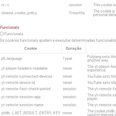
rc::c
session
This cookie i
The cookie is
viewed_cookie_policy
11 months
personal data
Funcionais
Funcionais
Os cookies funcionais ajudam a executar determinadas funcionalida
Cookie
Duração
Polylang sets thi
pll_language
1 year
another way.
The yt-player-hea
yt-player-headers-readable
never
experience.
yt-remote-connected-devices
never
YouTube sets thi
yt-remote-device-id
never
YouTube sets thi
yt-remote-fast-check-period
session
The yt-remote-fa
The yt-remote-se
yt-remote-session-app
session
player.
yt-remote-session-name
session
The yt-remote-se
The cookie ytidb
ytidb::LAST_RESULT_ENTRY_KEY
never
used to improve t