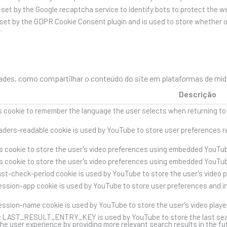
s set by the Google recaptcha service to identify bots to protect the 
 set by the GDPR Cookie Consent plugin and is used to store whether o
.
des, como compartilhar o conteúdo do site em plataformas de mídia 
Descrição
s cookie to remember the language the user selects when returning to
ders-readable cookie is used by YouTube to store user preferences re
s cookie to store the user's video preferences using embedded YouTub
s cookie to store the user's video preferences using embedded YouTub
st-check-period cookie is used by YouTube to store the user's video 
ssion-app cookie is used by YouTube to store user preferences and i
ssion-name cookie is used by YouTube to store the user's video play
::LAST_RESULT_ENTRY_KEY is used by YouTube to store the last search 
he user experience by providing more relevant search results in the fu