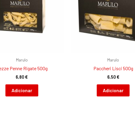
Marulo
Marulo
ezze Penne Rigate 500g
Paccheri Lisci 500g
6,80
€
6,50
€
Adicionar
Adicionar