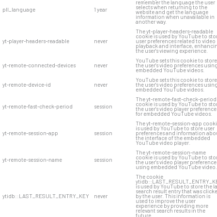
remember the language the user
selects when returning to the
pll_language
1 year
website and get the language
information when unavailable in
another way.
The yt-player-headers-readable
cookie is used by YouTube to sto
yt-player-headers-readable
never
user preferences related to video
playback and interface, enhanci
the user's viewing experience.
YouTube sets this cookie to store
yt-remote-connected-devices
never
the user's video preferences usin
embedded YouTube videos.
YouTube sets this cookie to store
yt-remote-device-id
never
the user's video preferences usin
embedded YouTube videos.
The yt-remote-fast-check-period
cookie is used by YouTube to sto
yt-remote-fast-check-period
session
the user's video player preference
for embedded YouTube videos.
The yt-remote-session-app cook
is used by YouTube to store user
yt-remote-session-app
session
preferences and information abo
the interface of the embedded
YouTube video player.
The yt-remote-session-name
cookie is used by YouTube to sto
yt-remote-session-name
session
the user's video player preference
using embedded YouTube video.
The cookie
ytidb::LAST_RESULT_ENTRY_K
is used by YouTube to store the l
search result entry that was click
ytidb::LAST_RESULT_ENTRY_KEY
never
by the user. This information is
used to improve the user
experience by providing more
relevant search results in the
future.