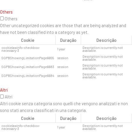
Others
Others
Other uncategorized cookies are those that are being analyzed and
have not been classified into a category as yet.
Cookie
Duração
Descrição
cookielawinfo-checkbox-
Description is currently not
1 year
necessary-3
available.
Description is currently not
SGPBShowingLimitationPage6655
session
available.
Description is currently not
SGPBShowingLimitationPage6683
session
available.
Description is currently not
SGPBShowingLimitationPage6684
session
available.
Altri
Altri
Altri cookie senza categoria sono quelli che vengono analizzati e non
sono stati ancora classificati in una categoria.
Cookie
Duração
Descrição
cookielawinfo-checkbox-
Description is currently not
1 year
necessary-3
available.