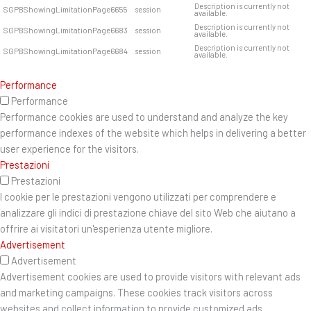
Description is currently not
SGPBShowingLimitationPage6655
session
available.
Description is currently not
SGPBShowingLimitationPage6683
session
available.
Description is currently not
SGPBShowingLimitationPage6684
session
available.
Performance
Performance
Performance cookies are used to understand and analyze the key
performance indexes of the website which helps in delivering a better
user experience for the visitors.
Prestazioni
Prestazioni
I cookie per le prestazioni vengono utilizzati per comprendere e
analizzare gli indici di prestazione chiave del sito Web che aiutano a
offrire ai visitatori un'esperienza utente migliore.
Advertisement
Advertisement
Advertisement cookies are used to provide visitors with relevant ads
and marketing campaigns. These cookies track visitors across
websites and collect information to provide customized ads.