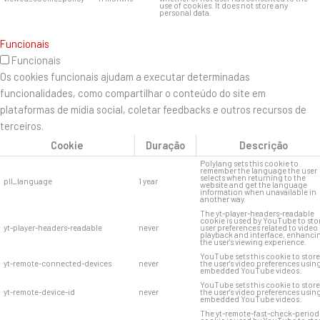
use of cookies. It does not store any
personal data.
Funcionais
Funcionais
Os cookies funcionais ajudam a executar determinadas
funcionalidades, como compartilhar o conteúdo do site em
plataformas de mídia social, coletar feedbacks e outros recursos de
terceiros.
Cookie
Duração
Descrição
Polylang sets this cookie to
remember the language the user
selects when returning to the
pll_language
1 year
website and get the language
information when unavailable in
another way.
The yt-player-headers-readable
cookie is used by YouTube to sto
yt-player-headers-readable
never
user preferences related to video
playback and interface, enhanci
the user's viewing experience.
YouTube sets this cookie to store
yt-remote-connected-devices
never
the user's video preferences usin
embedded YouTube videos.
YouTube sets this cookie to store
yt-remote-device-id
never
the user's video preferences usin
embedded YouTube videos.
The yt-remote-fast-check-period