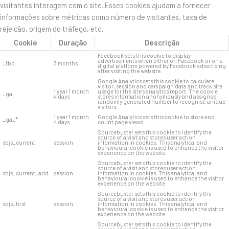
visitantes interagem com o site. Esses cookies ajudam a fornecer
informações sobre métricas como número de visitantes, taxa de
rejeição, origem do tráfego, etc.
Cookie
Duração
Descrição
Facebook sets this cookie to display
advertisements when either on Facebook or on a
_fbp
3 months
digital platform powered by Facebook advertising
after visiting the website.
Google Analytics sets this cookie to calculate
visitor, session and campaign data and track site
1 year 1 month
usage for the site's analytics report. The cookie
_ga
4 days
stores information anonymously and assigns a
randomly generated number to recognise unique
visitors.
1 year 1 month
Google Analytics sets this cookie to store and
_ga_*
4 days
count page views.
Sourcebuster sets this cookie to identify the
source of a visit and stores user action
sbjs_current
session
information in cookies. This analytical and
behavioural cookie is used to enhance the visitor
experience on the website.
Sourcebuster sets this cookie to identify the
source of a visit and stores user action
sbjs_current_add
session
information in cookies. This analytical and
behavioural cookie is used to enhance the visitor
experience on the website.
Sourcebuster sets this cookie to identify the
source of a visit and stores user action
sbjs_first
session
information in cookies. This analytical and
behavioural cookie is used to enhance the visitor
experience on the website.
Sourcebuster sets this cookie to identify the