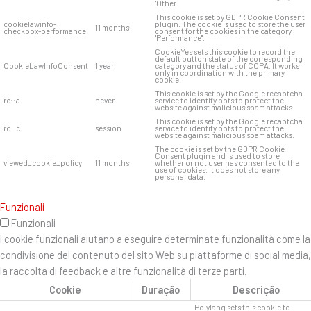
"Other.
This cookie is set by GDPR Cookie Consent
cookielawinfo-
plugin. The cookie is used to store the user
11 months
checkbox-performance
consent for the cookies in the category
"Performance".
CookieYes sets this cookie to record the
default button state of the corresponding
CookieLawInfoConsent
1 year
category and the status of CCPA. It works
only in coordination with the primary
cookie.
This cookie is set by the Google recaptcha
rc::a
never
service to identify bots to protect the
website against malicious spam attacks.
This cookie is set by the Google recaptcha
rc::c
session
service to identify bots to protect the
website against malicious spam attacks.
The cookie is set by the GDPR Cookie
Consent plugin and is used to store
viewed_cookie_policy
11 months
whether or not user has consented to the
use of cookies. It does not store any
personal data.
Funzionali
Funzionali
I cookie funzionali aiutano a eseguire determinate funzionalità come la
condivisione del contenuto del sito Web su piattaforme di social media,
la raccolta di feedback e altre funzionalità di terze parti.
Cookie
Duração
Descrição
Polylang sets this cookie to