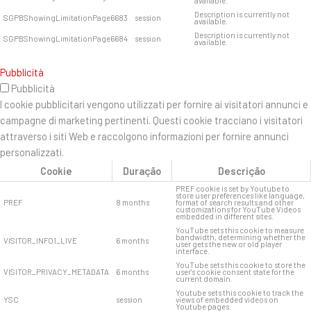
available.
Description is currently not
SGPBShowingLimitationPage6683
session
available.
Description is currently not
SGPBShowingLimitationPage6684
session
available.
Pubblicità
Pubblicità
I cookie pubblicitari vengono utilizzati per fornire ai visitatori annunci e
campagne di marketing pertinenti. Questi cookie tracciano i visitatori
attraverso i siti Web e raccolgono informazioni per fornire annunci
personalizzati.
Cookie
Duração
Descrição
PREF cookie is set by Youtube to
store user preferences like language,
PREF
8 months
format of search results and other
customizations for YouTube Videos
embedded in different sites.
YouTube sets this cookie to measure
bandwidth, determining whether the
VISITOR_INFO1_LIVE
6 months
user gets the new or old player
interface.
YouTube sets this cookie to store the
VISITOR_PRIVACY_METADATA
6 months
user's cookie consent state for the
current domain.
Youtube sets this cookie to track the
YSC
session
views of embedded videos on
Youtube pages.