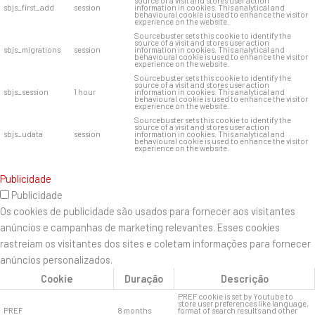
source of a visit and stores user action
sbjs_first_add
session
information in cookies. This analytical and
behavioural cookie is used to enhance the visitor
experience on the website.
Sourcebuster sets this cookie to identify the
source of a visit and stores user action
sbjs_migrations
session
information in cookies. This analytical and
behavioural cookie is used to enhance the visitor
experience on the website.
Sourcebuster sets this cookie to identify the
source of a visit and stores user action
sbjs_session
1 hour
information in cookies. This analytical and
behavioural cookie is used to enhance the visitor
experience on the website.
Sourcebuster sets this cookie to identify the
source of a visit and stores user action
sbjs_udata
session
information in cookies. This analytical and
behavioural cookie is used to enhance the visitor
experience on the website.
Publicidade
Publicidade
Os cookies de publicidade são usados ​​para fornecer aos visitantes
anúncios e campanhas de marketing relevantes. Esses cookies
rastreiam os visitantes dos sites e coletam informações para fornecer
anúncios personalizados.
Cookie
Duração
Descrição
PREF cookie is set by Youtube to
store user preferences like language,
PREF
8 months
format of search results and other