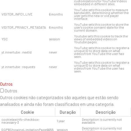
customizations for YouTube Videos
embedded in different sites.
YouTube sets this cookie to measure
bandwidth, determining whether the
VISITOR_INFO1_LIVE
6 months
user gets the new or old player
interface.
YouTube sets this cookie to store the
VISITOR_PRIVACY_METADATA
6 months
user's cookie consent state for the
current domain.
Youtube sets this cookie to track the
YSC
session
views of embedded videos on
Youtube pages.
YouTube sets this cookie to register a
unique ID to store data on what
yt.innertube::nextId
never
videos from YouTube the user has
seen.
YouTube sets this cookie to register a
unique ID to store data on what
yt.innertube::requests
never
videos from YouTube the user has
seen.
Outros
Outros
Outros cookies não categorizados são aqueles que estão sendo
analisados ​​e ainda não foram classificados em uma categoria.
Cookie
Duração
Descrição
cookielawinfo-checkbox-
Description is currently not
1 year
necessary-3
available.
Description is currently not
SGPBShowingLimitationPage6655
session