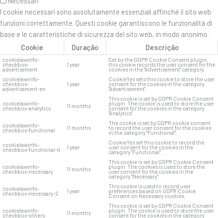
Necessari
I cookie necessari sono assolutamente essenziali affinché il sito web
funzioni correttamente. Questi cookie garantiscono le funzionalità di
base e le caratteristiche di sicurezza del sito web, in modo anonimo.
Cookie
Duração
Descrição
cookielawinfo-
Set by the GDPR Cookie Consent plugin,
checkbox-
1 year
this cookie records the user consent for the
advertisement
cookies in the "Advertisement" category.
cookielawinfo-
CookieYes sets this cookie to store the user
checkbox-
1 year
consent for the cookies in the category
advertisement-en
"Advertisement".
This cookie is set by GDPR Cookie Consent
cookielawinfo-
plugin. The cookie is used to store the user
11 months
checkbox-analytics
consent for the cookies in the category
"Analytics".
The cookie is set by GDPR cookie consent
cookielawinfo-
11 months
to record the user consent for the cookies
checkbox-functional
in the category "Functional".
CookieYes set this cookie to record the
cookielawinfo-
1 year
user consent for the cookies in the
checkbox-functional-it
category "Functional".
This cookie is set by GDPR Cookie Consent
cookielawinfo-
plugin. The cookies is used to store the
11 months
checkbox-necessary
user consent for the cookies in the
category "Necessary".
This cookie is used to record user
cookielawinfo-
1 year
preferences based on GDPR Cookie
checkbox-necessary-2
Consent on Necessary cookies.
This cookie is set by GDPR Cookie Consent
cookielawinfo-
plugin. The cookie is used to store the user
11 months
checkbox-others
consent for the cookies in the category