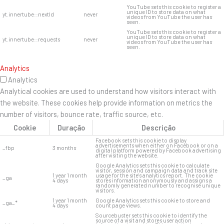
YouTube sets this cookie to register a
unique ID to store data on what
yt.innertube::nextId
never
videos from YouTube the user has
seen.
YouTube sets this cookie to register a
unique ID to store data on what
yt.innertube::requests
never
videos from YouTube the user has
seen.
Analytics
Analytics
Analytical cookies are used to understand how visitors interact with
the website. These cookies help provide information on metrics the
number of visitors, bounce rate, traffic source, etc.
Cookie
Duração
Descrição
Facebook sets this cookie to display
advertisements when either on Facebook or on a
_fbp
3 months
digital platform powered by Facebook advertising
after visiting the website.
Google Analytics sets this cookie to calculate
visitor, session and campaign data and track site
1 year 1 month
usage for the site's analytics report. The cookie
_ga
4 days
stores information anonymously and assigns a
randomly generated number to recognise unique
visitors.
1 year 1 month
Google Analytics sets this cookie to store and
_ga_*
4 days
count page views.
Sourcebuster sets this cookie to identify the
source of a visit and stores user action