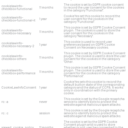
The cookie is set by GDPR cookie consent
cookielawinfo-
11 months
to record the user consent for the cookies
checkbox-functional
in the category "Functional".
CookieYes set this cookie to record the
cookielawinfo-
1 year
user consent for the cookies in the
checkbox-functional-it
category "Functional".
This cookie is set by GDPR Cookie Consent
cookielawinfo-
plugin. The cookies is used to store the
11 months
checkbox-necessary
user consent for the cookies in the
category "Necessary".
This cookie is used to record user
cookielawinfo-
1 year
preferences based on GDPR Cookie
checkbox-necessary-2
Consent on Necessary cookies.
This cookie is set by GDPR Cookie Consent
cookielawinfo-
plugin. The cookie is used to store the user
11 months
checkbox-others
consent for the cookies in the category
"Other.
This cookie is set by GDPR Cookie Consent
cookielawinfo-
plugin. The cookie is used to store the user
11 months
checkbox-performance
consent for the cookies in the category
"Performance".
CookieYes sets this cookie to record the
default button state of the corresponding
CookieLawInfoConsent
1 year
category and the status of CCPA. It works
only in coordination with the primary
cookie.
This cookie is set by the Google recaptcha
rc::a
never
service to identify bots to protect the
website against malicious spam attacks.
This cookie is set by the Google recaptcha
rc::c
session
service to identify bots to protect the
website against malicious spam attacks.
The cookie is set by the GDPR Cookie
Consent plugin and is used to store
viewed_cookie_policy
11 months
whether or not user has consented to the