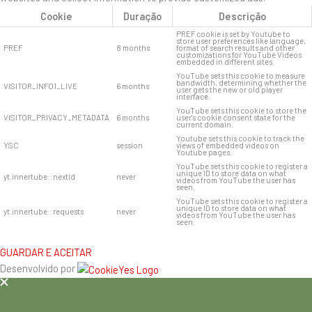
Cookie
Duração
Descrição
PREF cookie is set by Youtube to
store user preferences like language,
PREF
8 months
format of search results and other
customizations for YouTube Videos
embedded in different sites.
YouTube sets this cookie to measure
bandwidth, determining whether the
VISITOR_INFO1_LIVE
6 months
user gets the new or old player
interface.
YouTube sets this cookie to store the
VISITOR_PRIVACY_METADATA
6 months
user's cookie consent state for the
current domain.
Youtube sets this cookie to track the
YSC
session
views of embedded videos on
Youtube pages.
YouTube sets this cookie to register a
unique ID to store data on what
yt.innertube::nextId
never
videos from YouTube the user has
seen.
YouTube sets this cookie to register a
unique ID to store data on what
yt.innertube::requests
never
videos from YouTube the user has
seen.
GUARDAR E ACEITAR
Desenvolvido por