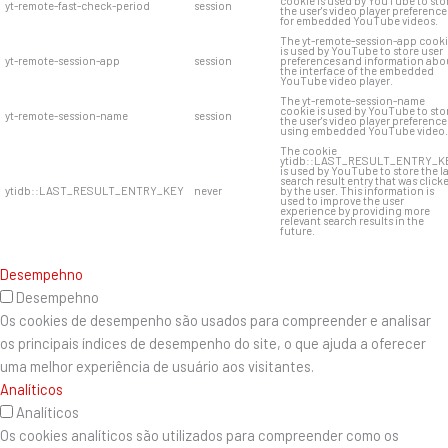
cookie is used by YouTube to sto
yt-remote-fast-check-period
session
the user's video player preference
for embedded YouTube videos.
The yt-remote-session-app cook
is used by YouTube to store user
yt-remote-session-app
session
preferences and information abo
the interface of the embedded
YouTube video player.
The yt-remote-session-name
cookie is used by YouTube to sto
yt-remote-session-name
session
the user's video player preference
using embedded YouTube video.
The cookie
ytidb::LAST_RESULT_ENTRY_K
is used by YouTube to store the l
search result entry that was click
ytidb::LAST_RESULT_ENTRY_KEY
never
by the user. This information is
used to improve the user
experience by providing more
relevant search results in the
future.
Desempehno
Desempehno
Os cookies de desempenho são usados ​​para compreender e analisar
os principais índices de desempenho do site, o que ajuda a oferecer
uma melhor experiência de usuário aos visitantes.
Analíticos
Analíticos
Os cookies analíticos são utilizados para compreender como os