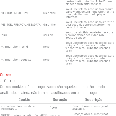
customizations for YouTube Videos
embedded in different sites.
YouTube sets this cookie to measure
bandwidth, determining whether the
VISITOR_INFO1_LIVE
6 months
user gets the new or old player
interface.
YouTube sets this cookie to store the
VISITOR_PRIVACY_METADATA
6 months
user's cookie consent state for the
current domain.
Youtube sets this cookie to track the
YSC
session
views of embedded videos on
Youtube pages.
YouTube sets this cookie to register a
unique ID to store data on what
yt.innertube::nextId
never
videos from YouTube the user has
seen.
YouTube sets this cookie to register a
unique ID to store data on what
yt.innertube::requests
never
videos from YouTube the user has
seen.
Outros
Outros
Outros cookies não categorizados são aqueles que estão sendo
analisados ​​e ainda não foram classificados em uma categoria.
Cookie
Duração
Descrição
cookielawinfo-checkbox-
Description is currently not
1 year
necessary-3
available.
Description is currently not
SGPBShowingLimitationPage6655
session