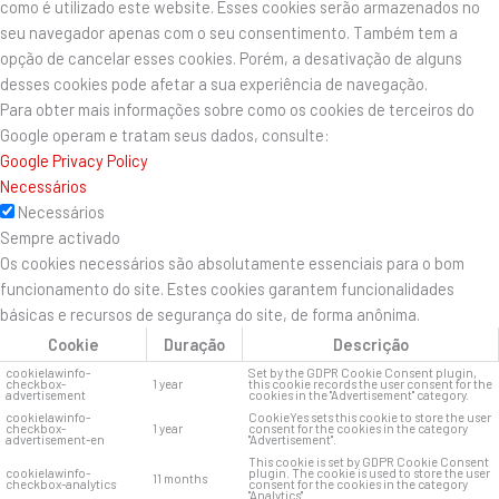
como é utilizado este website. Esses cookies serão armazenados no
seu navegador apenas com o seu consentimento. Também tem a
opção de cancelar esses cookies. Porém, a desativação de alguns
desses cookies pode afetar a sua experiência de navegação.
Para obter mais informações sobre como os cookies de terceiros do
Google operam e tratam seus dados, consulte:
Google Privacy Policy
Necessários
Necessários
Sempre activado
Os cookies necessários são absolutamente essenciais para o bom
funcionamento do site. Estes cookies garantem funcionalidades
básicas e recursos de segurança do site, de forma anônima.
Cookie
Duração
Descrição
cookielawinfo-
Set by the GDPR Cookie Consent plugin,
checkbox-
1 year
this cookie records the user consent for the
advertisement
cookies in the "Advertisement" category.
cookielawinfo-
CookieYes sets this cookie to store the user
checkbox-
1 year
consent for the cookies in the category
advertisement-en
"Advertisement".
This cookie is set by GDPR Cookie Consent
cookielawinfo-
plugin. The cookie is used to store the user
11 months
checkbox-analytics
consent for the cookies in the category
"Analytics".