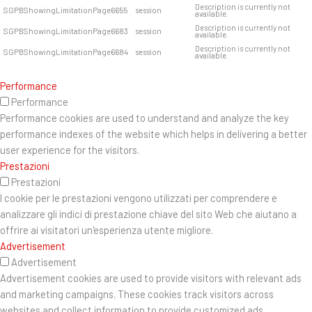
Description is currently not
SGPBShowingLimitationPage6655
session
available.
Description is currently not
SGPBShowingLimitationPage6683
session
available.
Description is currently not
SGPBShowingLimitationPage6684
session
available.
Performance
Performance
Performance cookies are used to understand and analyze the key
performance indexes of the website which helps in delivering a better
user experience for the visitors.
Prestazioni
Prestazioni
I cookie per le prestazioni vengono utilizzati per comprendere e
analizzare gli indici di prestazione chiave del sito Web che aiutano a
offrire ai visitatori un'esperienza utente migliore.
Advertisement
Advertisement
Advertisement cookies are used to provide visitors with relevant ads
and marketing campaigns. These cookies track visitors across
websites and collect information to provide customized ads.