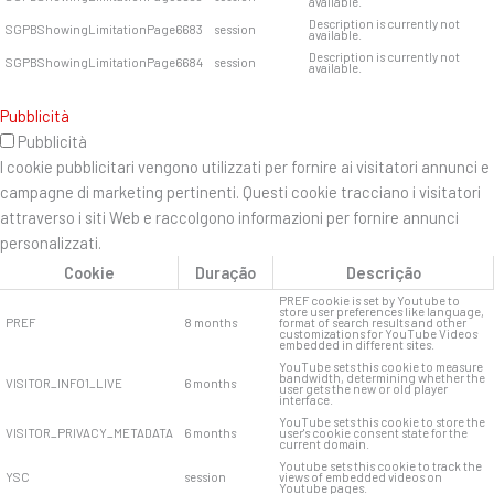
available.
Description is currently not
SGPBShowingLimitationPage6683
session
available.
Description is currently not
SGPBShowingLimitationPage6684
session
available.
Pubblicità
Pubblicità
I cookie pubblicitari vengono utilizzati per fornire ai visitatori annunci e
campagne di marketing pertinenti. Questi cookie tracciano i visitatori
attraverso i siti Web e raccolgono informazioni per fornire annunci
personalizzati.
Cookie
Duração
Descrição
PREF cookie is set by Youtube to
store user preferences like language,
PREF
8 months
format of search results and other
customizations for YouTube Videos
embedded in different sites.
YouTube sets this cookie to measure
bandwidth, determining whether the
VISITOR_INFO1_LIVE
6 months
user gets the new or old player
interface.
YouTube sets this cookie to store the
VISITOR_PRIVACY_METADATA
6 months
user's cookie consent state for the
current domain.
Youtube sets this cookie to track the
YSC
session
views of embedded videos on
Youtube pages.