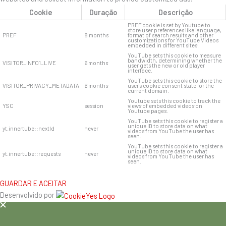
Cookie
Duração
Descrição
PREF cookie is set by Youtube to
store user preferences like language,
PREF
8 months
format of search results and other
customizations for YouTube Videos
embedded in different sites.
YouTube sets this cookie to measure
bandwidth, determining whether the
VISITOR_INFO1_LIVE
6 months
user gets the new or old player
interface.
YouTube sets this cookie to store the
VISITOR_PRIVACY_METADATA
6 months
user's cookie consent state for the
current domain.
Youtube sets this cookie to track the
YSC
session
views of embedded videos on
Youtube pages.
YouTube sets this cookie to register a
unique ID to store data on what
yt.innertube::nextId
never
videos from YouTube the user has
seen.
YouTube sets this cookie to register a
unique ID to store data on what
yt.innertube::requests
never
videos from YouTube the user has
seen.
GUARDAR E ACEITAR
Desenvolvido por