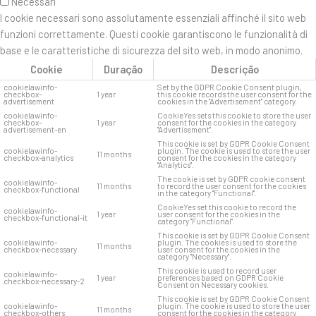
Necessari
I cookie necessari sono assolutamente essenziali affinché il sito web
funzioni correttamente. Questi cookie garantiscono le funzionalità di
base e le caratteristiche di sicurezza del sito web, in modo anonimo.
Cookie
Duração
Descrição
cookielawinfo-
Set by the GDPR Cookie Consent plugin,
checkbox-
1 year
this cookie records the user consent for the
advertisement
cookies in the "Advertisement" category.
cookielawinfo-
CookieYes sets this cookie to store the user
checkbox-
1 year
consent for the cookies in the category
advertisement-en
"Advertisement".
This cookie is set by GDPR Cookie Consent
cookielawinfo-
plugin. The cookie is used to store the user
11 months
checkbox-analytics
consent for the cookies in the category
"Analytics".
The cookie is set by GDPR cookie consent
cookielawinfo-
11 months
to record the user consent for the cookies
checkbox-functional
in the category "Functional".
CookieYes set this cookie to record the
cookielawinfo-
1 year
user consent for the cookies in the
checkbox-functional-it
category "Functional".
This cookie is set by GDPR Cookie Consent
cookielawinfo-
plugin. The cookies is used to store the
11 months
checkbox-necessary
user consent for the cookies in the
category "Necessary".
This cookie is used to record user
cookielawinfo-
1 year
preferences based on GDPR Cookie
checkbox-necessary-2
Consent on Necessary cookies.
This cookie is set by GDPR Cookie Consent
cookielawinfo-
plugin. The cookie is used to store the user
11 months
checkbox-others
consent for the cookies in the category