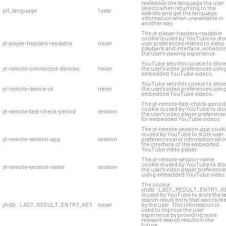
remember the language the user
selects when returning to the
pll_language
1 year
website and get the language
information when unavailable in
another way.
The yt-player-headers-readable
cookie is used by YouTube to sto
yt-player-headers-readable
never
user preferences related to video
playback and interface, enhanci
the user's viewing experience.
YouTube sets this cookie to store
yt-remote-connected-devices
never
the user's video preferences usin
embedded YouTube videos.
YouTube sets this cookie to store
yt-remote-device-id
never
the user's video preferences usin
embedded YouTube videos.
The yt-remote-fast-check-period
cookie is used by YouTube to sto
yt-remote-fast-check-period
session
the user's video player preference
for embedded YouTube videos.
The yt-remote-session-app cook
is used by YouTube to store user
yt-remote-session-app
session
preferences and information abo
the interface of the embedded
YouTube video player.
The yt-remote-session-name
cookie is used by YouTube to sto
yt-remote-session-name
session
the user's video player preference
using embedded YouTube video.
The cookie
ytidb::LAST_RESULT_ENTRY_K
is used by YouTube to store the l
search result entry that was click
ytidb::LAST_RESULT_ENTRY_KEY
never
by the user. This information is
used to improve the user
experience by providing more
relevant search results in the
future.