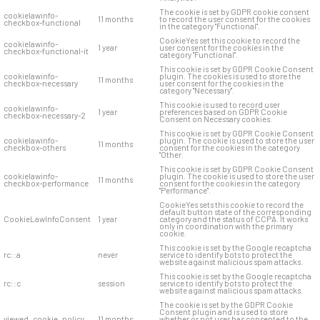
The cookie is set by GDPR cookie consent
cookielawinfo-
11 months
to record the user consent for the cookies
checkbox-functional
in the category "Functional".
CookieYes set this cookie to record the
cookielawinfo-
1 year
user consent for the cookies in the
checkbox-functional-it
category "Functional".
This cookie is set by GDPR Cookie Consent
cookielawinfo-
plugin. The cookies is used to store the
11 months
checkbox-necessary
user consent for the cookies in the
category "Necessary".
This cookie is used to record user
cookielawinfo-
1 year
preferences based on GDPR Cookie
checkbox-necessary-2
Consent on Necessary cookies.
This cookie is set by GDPR Cookie Consent
cookielawinfo-
plugin. The cookie is used to store the user
11 months
checkbox-others
consent for the cookies in the category
"Other.
This cookie is set by GDPR Cookie Consent
cookielawinfo-
plugin. The cookie is used to store the user
11 months
checkbox-performance
consent for the cookies in the category
"Performance".
CookieYes sets this cookie to record the
default button state of the corresponding
CookieLawInfoConsent
1 year
category and the status of CCPA. It works
only in coordination with the primary
cookie.
This cookie is set by the Google recaptcha
rc::a
never
service to identify bots to protect the
website against malicious spam attacks.
This cookie is set by the Google recaptcha
rc::c
session
service to identify bots to protect the
website against malicious spam attacks.
The cookie is set by the GDPR Cookie
Consent plugin and is used to store
viewed_cookie_policy
11 months
whether or not user has consented to the