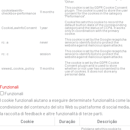
"Other.
This cookie is set by GDPR Cookie Consent
cookielawinfo-
plugin. The cookie is used to store the user
11 months
checkbox-performance
consent for the cookies in the category
"Performance".
CookieYes sets this cookie to record the
default button state of the corresponding
CookieLawInfoConsent
1 year
category and the status of CCPA. It works
only in coordination with the primary
cookie.
This cookie is set by the Google recaptcha
rc::a
never
service to identify bots to protect the
website against malicious spam attacks.
This cookie is set by the Google recaptcha
rc::c
session
service to identify bots to protect the
website against malicious spam attacks.
The cookie is set by the GDPR Cookie
Consent plugin and is used to store
viewed_cookie_policy
11 months
whether or not user has consented to the
use of cookies. It does not store any
personal data.
Funzionali
Funzionali
I cookie funzionali aiutano a eseguire determinate funzionalità come la
condivisione del contenuto del sito Web su piattaforme di social media,
la raccolta di feedback e altre funzionalità di terze parti.
Cookie
Duração
Descrição
Polylang sets this cookie to