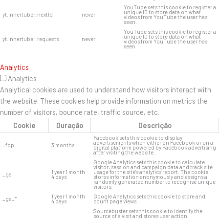
YouTube sets this cookie to register a
unique ID to store data on what
yt.innertube::nextId
never
videos from YouTube the user has
seen.
YouTube sets this cookie to register a
unique ID to store data on what
yt.innertube::requests
never
videos from YouTube the user has
seen.
Analytics
Analytics
Analytical cookies are used to understand how visitors interact with
the website. These cookies help provide information on metrics the
number of visitors, bounce rate, traffic source, etc.
Cookie
Duração
Descrição
Facebook sets this cookie to display
advertisements when either on Facebook or on a
_fbp
3 months
digital platform powered by Facebook advertising
after visiting the website.
Google Analytics sets this cookie to calculate
visitor, session and campaign data and track site
1 year 1 month
usage for the site's analytics report. The cookie
_ga
4 days
stores information anonymously and assigns a
randomly generated number to recognise unique
visitors.
1 year 1 month
Google Analytics sets this cookie to store and
_ga_*
4 days
count page views.
Sourcebuster sets this cookie to identify the
source of a visit and stores user action