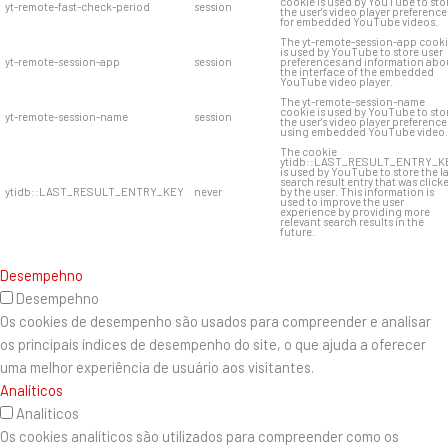
cookie is used by YouTube to sto
yt-remote-fast-check-period
session
the user's video player preference
for embedded YouTube videos.
The yt-remote-session-app cook
is used by YouTube to store user
yt-remote-session-app
session
preferences and information abo
the interface of the embedded
YouTube video player.
The yt-remote-session-name
cookie is used by YouTube to sto
yt-remote-session-name
session
the user's video player preference
using embedded YouTube video.
The cookie
ytidb::LAST_RESULT_ENTRY_K
is used by YouTube to store the l
search result entry that was click
ytidb::LAST_RESULT_ENTRY_KEY
never
by the user. This information is
used to improve the user
experience by providing more
relevant search results in the
future.
Desempehno
Desempehno
Os cookies de desempenho são usados ​​para compreender e analisar
os principais índices de desempenho do site, o que ajuda a oferecer
uma melhor experiência de usuário aos visitantes.
Analíticos
Analíticos
Os cookies analíticos são utilizados para compreender como os