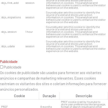
source of a visit and stores user action
sbjs_first_add
session
information in cookies. This analytical and
behavioural cookie is used to enhance the visitor
experience on the website.
Sourcebuster sets this cookie to identify the
source of a visit and stores user action
sbjs_migrations
session
information in cookies. This analytical and
behavioural cookie is used to enhance the visitor
experience on the website.
Sourcebuster sets this cookie to identify the
source of a visit and stores user action
sbjs_session
1 hour
information in cookies. This analytical and
behavioural cookie is used to enhance the visitor
experience on the website.
Sourcebuster sets this cookie to identify the
source of a visit and stores user action
sbjs_udata
session
information in cookies. This analytical and
behavioural cookie is used to enhance the visitor
experience on the website.
Publicidade
Publicidade
Os cookies de publicidade são usados ​​para fornecer aos visitantes
anúncios e campanhas de marketing relevantes. Esses cookies
rastreiam os visitantes dos sites e coletam informações para fornecer
anúncios personalizados.
Cookie
Duração
Descrição
PREF cookie is set by Youtube to
store user preferences like language,
PREF
8 months
format of search results and other