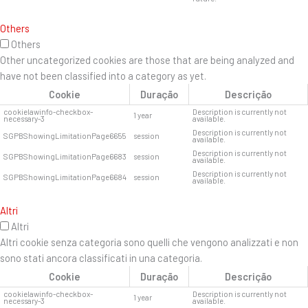
Others
Others
Other uncategorized cookies are those that are being analyzed and
have not been classified into a category as yet.
Cookie
Duração
Descrição
cookielawinfo-checkbox-
Description is currently not
1 year
necessary-3
available.
Description is currently not
SGPBShowingLimitationPage6655
session
available.
Description is currently not
SGPBShowingLimitationPage6683
session
available.
Description is currently not
SGPBShowingLimitationPage6684
session
available.
Altri
Altri
Altri cookie senza categoria sono quelli che vengono analizzati e non
sono stati ancora classificati in una categoria.
Cookie
Duração
Descrição
cookielawinfo-checkbox-
Description is currently not
1 year
necessary-3
available.