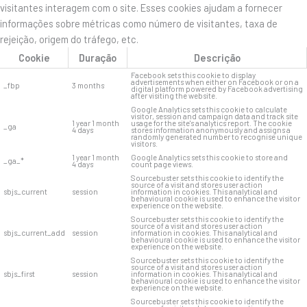
visitantes interagem com o site. Esses cookies ajudam a fornecer
informações sobre métricas como número de visitantes, taxa de
rejeição, origem do tráfego, etc.
Cookie
Duração
Descrição
Facebook sets this cookie to display
advertisements when either on Facebook or on a
_fbp
3 months
digital platform powered by Facebook advertising
after visiting the website.
Google Analytics sets this cookie to calculate
visitor, session and campaign data and track site
1 year 1 month
usage for the site's analytics report. The cookie
_ga
4 days
stores information anonymously and assigns a
randomly generated number to recognise unique
visitors.
1 year 1 month
Google Analytics sets this cookie to store and
_ga_*
4 days
count page views.
Sourcebuster sets this cookie to identify the
source of a visit and stores user action
sbjs_current
session
information in cookies. This analytical and
behavioural cookie is used to enhance the visitor
experience on the website.
Sourcebuster sets this cookie to identify the
source of a visit and stores user action
sbjs_current_add
session
information in cookies. This analytical and
behavioural cookie is used to enhance the visitor
experience on the website.
Sourcebuster sets this cookie to identify the
source of a visit and stores user action
sbjs_first
session
information in cookies. This analytical and
behavioural cookie is used to enhance the visitor
experience on the website.
Sourcebuster sets this cookie to identify the