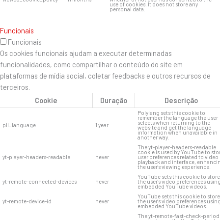
use of cookies. It does not store any
personal data.
Funcionais
Funcionais
Os cookies funcionais ajudam a executar determinadas
funcionalidades, como compartilhar o conteúdo do site em
plataformas de mídia social, coletar feedbacks e outros recursos de
terceiros.
Cookie
Duração
Descrição
Polylang sets this cookie to
remember the language the user
selects when returning to the
pll_language
1 year
website and get the language
information when unavailable in
another way.
The yt-player-headers-readable
cookie is used by YouTube to sto
yt-player-headers-readable
never
user preferences related to video
playback and interface, enhanci
the user's viewing experience.
YouTube sets this cookie to store
yt-remote-connected-devices
never
the user's video preferences usin
embedded YouTube videos.
YouTube sets this cookie to store
yt-remote-device-id
never
the user's video preferences usin
embedded YouTube videos.
The yt-remote-fast-check-period