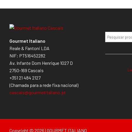
Gourmet Italiano
Reale & Fantoni LDA
NIF: PT516452282
Av. Infante Dom Henrique 1027 D
Li
2750-169 Cascais
+351 21 484 2127
(Chamada para a rede fixa nacional)
cascais@gourmetitaliano.pt
Copyright © 2026 | GOURMET ITALIANO