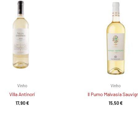
Vinho
Vinho
Villa Antinori
Il Pumo Malvasia Sauvig
17,90
€
15,50
€