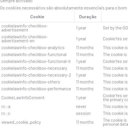
Sempre activado
Os cookies necessários são absolutamente essenciais para o bom f
Cookie
Duração
cookielawinfo-checkbox-
1 year
Set by the GD
advertisement
cookielawinfo-checkbox-
1 year
CookieYes set
advertisement-en
cookielawinfo-checkbox-analytics
11 months
This cookie i
cookielawinfo-checkbox-functional
11 months
The cookie is
cookielawinfo-checkbox-functional-it
1 year
CookieYes set
cookielawinfo-checkbox-necessary
11 months
This cookie i
cookielawinfo-checkbox-necessary-2
1 year
This cookie i
cookielawinfo-checkbox-others
11 months
This cookie i
cookielawinfo-checkbox-performance
11 months
This cookie i
CookieYes set
CookieLawInfoConsent
1 year
the primary c
rc::a
never
This cookie i
rc::c
session
This cookie i
The cookie is
viewed_cookie_policy
11 months
personal data