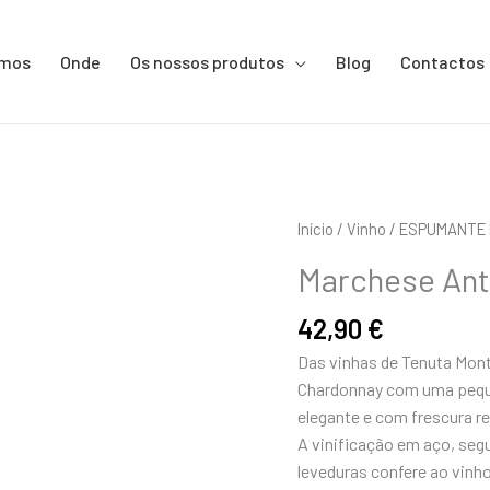
omos
Onde
Os nossos produtos
Blog
Contactos
Início
/
Vinho
/
ESPUMANTE 
Marchese Anti
42,90
€
Das vinhas de Tenuta Mont
Chardonnay com uma peque
elegante e com frescura re
A vinificação em aço, se
leveduras confere ao vinho 