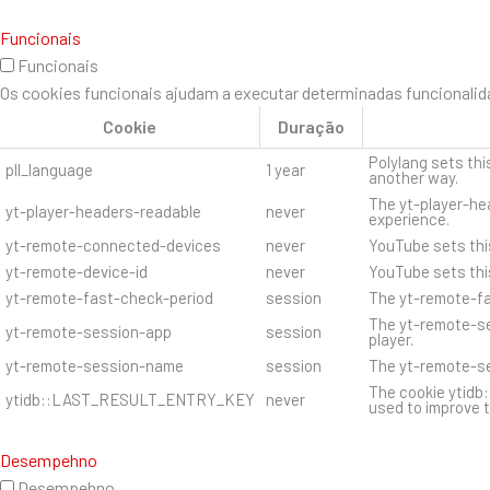
Funcionais
Funcionais
Os cookies funcionais ajudam a executar determinadas funcionalida
Cookie
Duração
Polylang sets thi
pll_language
1 year
another way.
The yt-player-hea
yt-player-headers-readable
never
experience.
yt-remote-connected-devices
never
YouTube sets thi
yt-remote-device-id
never
YouTube sets thi
yt-remote-fast-check-period
session
The yt-remote-fa
The yt-remote-se
yt-remote-session-app
session
player.
yt-remote-session-name
session
The yt-remote-se
The cookie ytidb
ytidb::LAST_RESULT_ENTRY_KEY
never
used to improve t
Desempehno
Desempehno