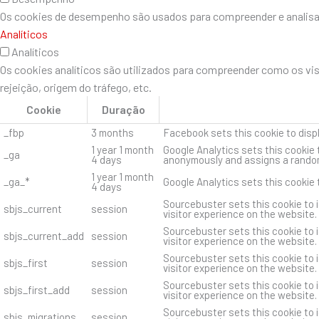
Os cookies de desempenho são usados ​​para compreender e analisar 
Analíticos
Analíticos
Os cookies analíticos são utilizados para compreender como os vi
rejeição, origem do tráfego, etc.
Cookie
Duração
_fbp
3 months
Facebook sets this cookie to disp
1 year 1 month
Google Analytics sets this cookie 
_ga
4 days
anonymously and assigns a random
1 year 1 month
_ga_*
Google Analytics sets this cookie
4 days
Sourcebuster sets this cookie to i
sbjs_current
session
visitor experience on the website.
Sourcebuster sets this cookie to i
sbjs_current_add
session
visitor experience on the website.
Sourcebuster sets this cookie to i
sbjs_first
session
visitor experience on the website.
Sourcebuster sets this cookie to i
sbjs_first_add
session
visitor experience on the website.
Sourcebuster sets this cookie to i
sbjs_migrations
session