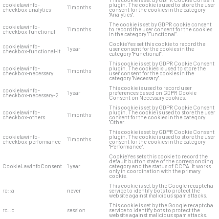
cookielawinfo-
plugin. The cookie is used to store the user
11 months
checkbox-analytics
consent for the cookies in the category
"Analytics".
The cookie is set by GDPR cookie consent
cookielawinfo-
11 months
to record the user consent for the cookies
checkbox-functional
in the category "Functional".
CookieYes set this cookie to record the
cookielawinfo-
1 year
user consent for the cookies in the
checkbox-functional-it
category "Functional".
This cookie is set by GDPR Cookie Consent
cookielawinfo-
plugin. The cookies is used to store the
11 months
checkbox-necessary
user consent for the cookies in the
category "Necessary".
This cookie is used to record user
cookielawinfo-
1 year
preferences based on GDPR Cookie
checkbox-necessary-2
Consent on Necessary cookies.
This cookie is set by GDPR Cookie Consent
cookielawinfo-
plugin. The cookie is used to store the user
11 months
checkbox-others
consent for the cookies in the category
"Other.
This cookie is set by GDPR Cookie Consent
cookielawinfo-
plugin. The cookie is used to store the user
11 months
checkbox-performance
consent for the cookies in the category
"Performance".
CookieYes sets this cookie to record the
default button state of the corresponding
CookieLawInfoConsent
1 year
category and the status of CCPA. It works
only in coordination with the primary
cookie.
This cookie is set by the Google recaptcha
rc::a
never
service to identify bots to protect the
website against malicious spam attacks.
This cookie is set by the Google recaptcha
rc::c
session
service to identify bots to protect the
website against malicious spam attacks.