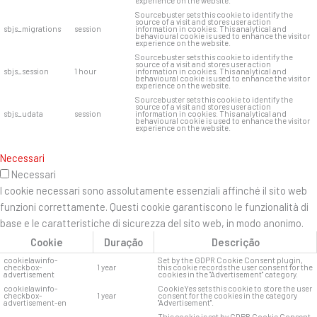
experience on the website.
Sourcebuster sets this cookie to identify the
source of a visit and stores user action
sbjs_migrations
session
information in cookies. This analytical and
behavioural cookie is used to enhance the visitor
experience on the website.
Sourcebuster sets this cookie to identify the
source of a visit and stores user action
sbjs_session
1 hour
information in cookies. This analytical and
behavioural cookie is used to enhance the visitor
experience on the website.
Sourcebuster sets this cookie to identify the
source of a visit and stores user action
sbjs_udata
session
information in cookies. This analytical and
behavioural cookie is used to enhance the visitor
experience on the website.
Necessari
Necessari
I cookie necessari sono assolutamente essenziali affinché il sito web
funzioni correttamente. Questi cookie garantiscono le funzionalità di
base e le caratteristiche di sicurezza del sito web, in modo anonimo.
Cookie
Duração
Descrição
cookielawinfo-
Set by the GDPR Cookie Consent plugin,
checkbox-
1 year
this cookie records the user consent for the
advertisement
cookies in the "Advertisement" category.
cookielawinfo-
CookieYes sets this cookie to store the user
checkbox-
1 year
consent for the cookies in the category
advertisement-en
"Advertisement".
This cookie is set by GDPR Cookie Consent