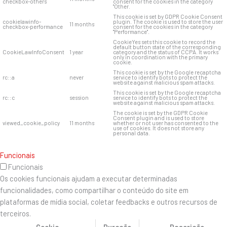
checkbox-others
consent for the cookies in the category
"Other.
This cookie is set by GDPR Cookie Consent
cookielawinfo-
plugin. The cookie is used to store the user
11 months
checkbox-performance
consent for the cookies in the category
"Performance".
CookieYes sets this cookie to record the
default button state of the corresponding
CookieLawInfoConsent
1 year
category and the status of CCPA. It works
only in coordination with the primary
cookie.
This cookie is set by the Google recaptcha
rc::a
never
service to identify bots to protect the
website against malicious spam attacks.
This cookie is set by the Google recaptcha
rc::c
session
service to identify bots to protect the
website against malicious spam attacks.
The cookie is set by the GDPR Cookie
Consent plugin and is used to store
viewed_cookie_policy
11 months
whether or not user has consented to the
use of cookies. It does not store any
personal data.
Funcionais
Funcionais
Os cookies funcionais ajudam a executar determinadas
funcionalidades, como compartilhar o conteúdo do site em
plataformas de mídia social, coletar feedbacks e outros recursos de
terceiros.