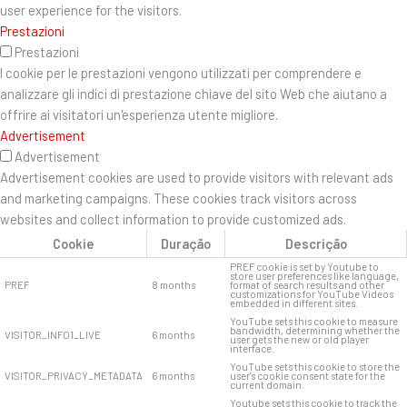
user experience for the visitors.
Prestazioni
Prestazioni
I cookie per le prestazioni vengono utilizzati per comprendere e
analizzare gli indici di prestazione chiave del sito Web che aiutano a
offrire ai visitatori un'esperienza utente migliore.
Advertisement
Advertisement
Advertisement cookies are used to provide visitors with relevant ads
and marketing campaigns. These cookies track visitors across
websites and collect information to provide customized ads.
Cookie
Duração
Descrição
PREF cookie is set by Youtube to
store user preferences like language,
PREF
8 months
format of search results and other
customizations for YouTube Videos
embedded in different sites.
YouTube sets this cookie to measure
bandwidth, determining whether the
VISITOR_INFO1_LIVE
6 months
user gets the new or old player
interface.
YouTube sets this cookie to store the
VISITOR_PRIVACY_METADATA
6 months
user's cookie consent state for the
current domain.
Youtube sets this cookie to track the