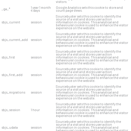
visitors.
1 year 1 month
Google Analytics sets this cookie to store and
_ga_*
4 days
count page views.
Sourcebuster sets this cookie to identify the
source of a visit and stores user action
sbjs_current
session
information in cookies. This analytical and
behavioural cookie is used to enhance the visitor
experience on the website.
Sourcebuster sets this cookie to identify the
source of a visit and stores user action
sbjs_current_add
session
information in cookies. This analytical and
behavioural cookie is used to enhance the visitor
experience on the website.
Sourcebuster sets this cookie to identify the
source of a visit and stores user action
sbjs_first
session
information in cookies. This analytical and
behavioural cookie is used to enhance the visitor
experience on the website.
Sourcebuster sets this cookie to identify the
source of a visit and stores user action
sbjs_first_add
session
information in cookies. This analytical and
behavioural cookie is used to enhance the visitor
experience on the website.
Sourcebuster sets this cookie to identify the
source of a visit and stores user action
sbjs_migrations
session
information in cookies. This analytical and
behavioural cookie is used to enhance the visitor
experience on the website.
Sourcebuster sets this cookie to identify the
source of a visit and stores user action
sbjs_session
1 hour
information in cookies. This analytical and
behavioural cookie is used to enhance the visitor
experience on the website.
Sourcebuster sets this cookie to identify the
source of a visit and stores user action
sbjs_udata
session
information in cookies. This analytical and
behavioural cookie is used to enhance the visitor