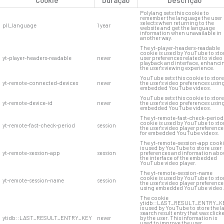
Cookie
Duração
Descrição
Polylang sets this cookie to
remember the language the user
selects when returning to the
pll_language
1 year
website and get the language
information when unavailable in
another way.
The yt-player-headers-readable
cookie is used by YouTube to sto
yt-player-headers-readable
never
user preferences related to video
playback and interface, enhanci
the user's viewing experience.
YouTube sets this cookie to store
yt-remote-connected-devices
never
the user's video preferences usin
embedded YouTube videos.
YouTube sets this cookie to store
yt-remote-device-id
never
the user's video preferences usin
embedded YouTube videos.
The yt-remote-fast-check-period
cookie is used by YouTube to sto
yt-remote-fast-check-period
session
the user's video player preference
for embedded YouTube videos.
The yt-remote-session-app cook
is used by YouTube to store user
yt-remote-session-app
session
preferences and information abo
the interface of the embedded
YouTube video player.
The yt-remote-session-name
cookie is used by YouTube to sto
yt-remote-session-name
session
the user's video player preference
using embedded YouTube video.
The cookie
ytidb::LAST_RESULT_ENTRY_K
is used by YouTube to store the l
search result entry that was click
ytidb::LAST_RESULT_ENTRY_KEY
never
by the user. This information is
used to improve the user