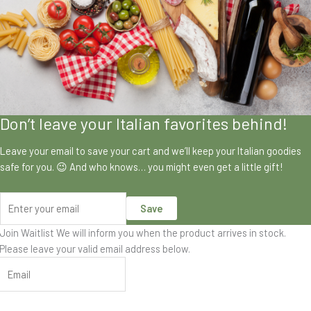
Don’t leave your Italian favorites behind!
Leave your email to save your cart and we’ll keep your Italian goodies
safe for you. 😉 And who knows… you might even get a little gift!
Save
Join Waitlist
We will inform you when the product arrives in stock.
Please leave your valid email address below.