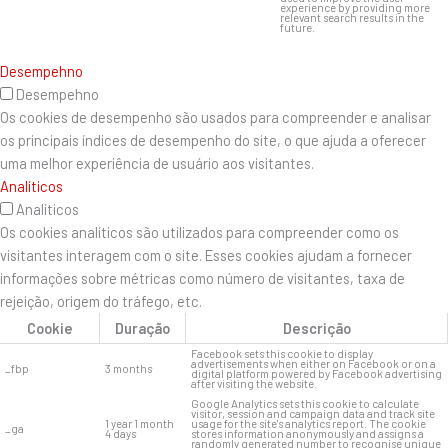
experience by providing more
relevant search results in the
future.
Desempehno
Desempehno
Os cookies de desempenho são usados ​​para compreender e analisar
os principais índices de desempenho do site, o que ajuda a oferecer
uma melhor experiência de usuário aos visitantes.
Analíticos
Analíticos
Os cookies analíticos são utilizados para compreender como os
visitantes interagem com o site. Esses cookies ajudam a fornecer
informações sobre métricas como número de visitantes, taxa de
rejeição, origem do tráfego, etc.
Cookie
Duração
Descrição
Facebook sets this cookie to display
advertisements when either on Facebook or on a
_fbp
3 months
digital platform powered by Facebook advertising
after visiting the website.
Google Analytics sets this cookie to calculate
visitor, session and campaign data and track site
1 year 1 month
usage for the site's analytics report. The cookie
_ga
4 days
stores information anonymously and assigns a
randomly generated number to recognise unique