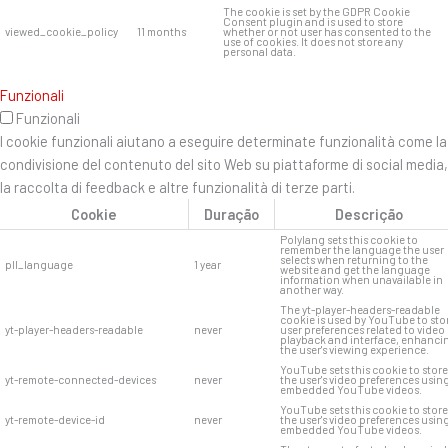
The cookie is set by the GDPR Cookie
Consent plugin and is used to store
viewed_cookie_policy
11 months
whether or not user has consented to the
use of cookies. It does not store any
personal data.
Funzionali
Funzionali
I cookie funzionali aiutano a eseguire determinate funzionalità come la
condivisione del contenuto del sito Web su piattaforme di social media,
la raccolta di feedback e altre funzionalità di terze parti.
Cookie
Duração
Descrição
Polylang sets this cookie to
remember the language the user
selects when returning to the
pll_language
1 year
website and get the language
information when unavailable in
another way.
The yt-player-headers-readable
cookie is used by YouTube to sto
yt-player-headers-readable
never
user preferences related to video
playback and interface, enhanci
the user's viewing experience.
YouTube sets this cookie to store
yt-remote-connected-devices
never
the user's video preferences usin
embedded YouTube videos.
YouTube sets this cookie to store
yt-remote-device-id
never
the user's video preferences usin
embedded YouTube videos.