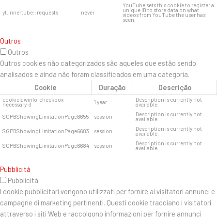
YouTube sets this cookie to register a
unique ID to store data on what
yt.innertube::requests
never
videos from YouTube the user has
seen.
Outros
Outros
Outros cookies não categorizados são aqueles que estão sendo
analisados ​​e ainda não foram classificados em uma categoria.
Cookie
Duração
Descrição
cookielawinfo-checkbox-
Description is currently not
1 year
necessary-3
available.
Description is currently not
SGPBShowingLimitationPage6655
session
available.
Description is currently not
SGPBShowingLimitationPage6683
session
available.
Description is currently not
SGPBShowingLimitationPage6684
session
available.
Pubblicità
Pubblicità
I cookie pubblicitari vengono utilizzati per fornire ai visitatori annunci e
campagne di marketing pertinenti. Questi cookie tracciano i visitatori
attraverso i siti Web e raccolgono informazioni per fornire annunci