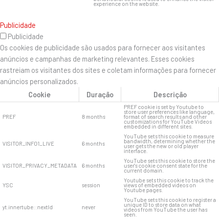
experience on the website.
Publicidade
Publicidade
Os cookies de publicidade são usados ​​para fornecer aos visitantes
anúncios e campanhas de marketing relevantes. Esses cookies
rastreiam os visitantes dos sites e coletam informações para fornecer
anúncios personalizados.
Cookie
Duração
Descrição
PREF cookie is set by Youtube to
store user preferences like language,
PREF
8 months
format of search results and other
customizations for YouTube Videos
embedded in different sites.
YouTube sets this cookie to measure
bandwidth, determining whether the
VISITOR_INFO1_LIVE
6 months
user gets the new or old player
interface.
YouTube sets this cookie to store the
VISITOR_PRIVACY_METADATA
6 months
user's cookie consent state for the
current domain.
Youtube sets this cookie to track the
YSC
session
views of embedded videos on
Youtube pages.
YouTube sets this cookie to register a
unique ID to store data on what
yt.innertube::nextId
never
videos from YouTube the user has
seen.