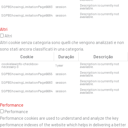
Description is currently not
SGPBShowingLimitationPage6683
session
available.
Description is currently not
SGPBShowingLimitationPage6684
session
available.
Altri
Altri
Altri cookie senza categoria sono quelli che vengono analizzati e non
sono stati ancora classificati in una categoria.
Cookie
Duração
Descrição
cookielawinfo-checkbox-
Description is currently not
1 year
necessary-3
available.
Description is currently not
SGPBShowingLimitationPage6655
session
available.
Description is currently not
SGPBShowingLimitationPage6683
session
available.
Description is currently not
SGPBShowingLimitationPage6684
session
available.
Performance
Performance
Performance cookies are used to understand and analyze the key
performance indexes of the website which helps in delivering a better