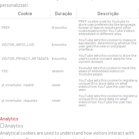
personalizzati.
Cookie
Duração
Descrição
PREF cookie is set by Youtube to
store user preferences like language,
PREF
8 months
format of search results and other
customizations for YouTube Videos
embedded in different sites.
YouTube sets this cookie to measure
bandwidth, determining whether the
VISITOR_INFO1_LIVE
6 months
user gets the new or old player
interface.
YouTube sets this cookie to store the
VISITOR_PRIVACY_METADATA
6 months
user's cookie consent state for the
current domain.
Youtube sets this cookie to track the
YSC
session
views of embedded videos on
Youtube pages.
YouTube sets this cookie to register a
unique ID to store data on what
yt.innertube::nextId
never
videos from YouTube the user has
seen.
YouTube sets this cookie to register a
unique ID to store data on what
yt.innertube::requests
never
videos from YouTube the user has
seen.
Analytics
Analytics
Analytical cookies are used to understand how visitors interact with