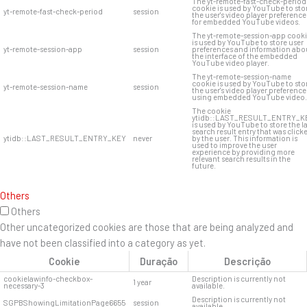
The yt-remote-fast-check-period
cookie is used by YouTube to sto
yt-remote-fast-check-period
session
the user's video player preference
for embedded YouTube videos.
The yt-remote-session-app cook
is used by YouTube to store user
yt-remote-session-app
session
preferences and information abo
the interface of the embedded
YouTube video player.
The yt-remote-session-name
cookie is used by YouTube to sto
yt-remote-session-name
session
the user's video player preference
using embedded YouTube video.
The cookie
ytidb::LAST_RESULT_ENTRY_K
is used by YouTube to store the l
search result entry that was click
ytidb::LAST_RESULT_ENTRY_KEY
never
by the user. This information is
used to improve the user
experience by providing more
relevant search results in the
future.
Others
Others
Other uncategorized cookies are those that are being analyzed and
have not been classified into a category as yet.
Cookie
Duração
Descrição
cookielawinfo-checkbox-
Description is currently not
1 year
necessary-3
available.
Description is currently not
SGPBShowingLimitationPage6655
session
available.