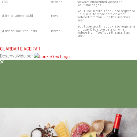
YSC
session
views of embedded videos on
Youtube pages.
YouTube sets this cookie to register a
unique ID to store data on what
yt.innertube::nextId
never
videos from YouTube the user has
seen.
YouTube sets this cookie to register a
unique ID to store data on what
yt.innertube::requests
never
videos from YouTube the user has
seen.
GUARDAR E ACEITAR
Desenvolvido por