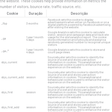
the website. These cookies help provide information on metrics the
number of visitors, bounce rate, traffic source, etc.
Cookie
Duração
Descrição
Facebook sets this cookie to display
advertisements when either on Facebook or on a
_fbp
3 months
digital platform powered by Facebook advertising
after visiting the website.
Google Analytics sets this cookie to calculate
visitor, session and campaign data and track site
1 year 1 month
usage for the site's analytics report. The cookie
_ga
4 days
stores information anonymously and assigns a
randomly generated number to recognise unique
visitors.
1 year 1 month
Google Analytics sets this cookie to store and
_ga_*
4 days
count page views.
Sourcebuster sets this cookie to identify the
source of a visit and stores user action
sbjs_current
session
information in cookies. This analytical and
behavioural cookie is used to enhance the visitor
experience on the website.
Sourcebuster sets this cookie to identify the
source of a visit and stores user action
sbjs_current_add
session
information in cookies. This analytical and
behavioural cookie is used to enhance the visitor
experience on the website.
Sourcebuster sets this cookie to identify the
source of a visit and stores user action
sbjs_first
session
information in cookies. This analytical and
behavioural cookie is used to enhance the visitor
experience on the website.
Sourcebuster sets this cookie to identify the
source of a visit and stores user action
sbjs_first_add
session
information in cookies. This analytical and
behavioural cookie is used to enhance the visitor