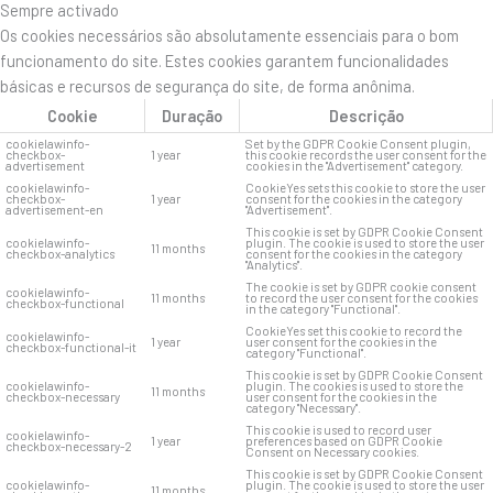
Sempre activado
Os cookies necessários são absolutamente essenciais para o bom
funcionamento do site. Estes cookies garantem funcionalidades
básicas e recursos de segurança do site, de forma anônima.
Cookie
Duração
Descrição
cookielawinfo-
Set by the GDPR Cookie Consent plugin,
checkbox-
1 year
this cookie records the user consent for the
advertisement
cookies in the "Advertisement" category.
cookielawinfo-
CookieYes sets this cookie to store the user
checkbox-
1 year
consent for the cookies in the category
advertisement-en
"Advertisement".
This cookie is set by GDPR Cookie Consent
cookielawinfo-
plugin. The cookie is used to store the user
11 months
checkbox-analytics
consent for the cookies in the category
"Analytics".
The cookie is set by GDPR cookie consent
cookielawinfo-
11 months
to record the user consent for the cookies
checkbox-functional
in the category "Functional".
CookieYes set this cookie to record the
cookielawinfo-
1 year
user consent for the cookies in the
checkbox-functional-it
category "Functional".
This cookie is set by GDPR Cookie Consent
cookielawinfo-
plugin. The cookies is used to store the
11 months
checkbox-necessary
user consent for the cookies in the
category "Necessary".
This cookie is used to record user
cookielawinfo-
1 year
preferences based on GDPR Cookie
checkbox-necessary-2
Consent on Necessary cookies.
This cookie is set by GDPR Cookie Consent
cookielawinfo-
plugin. The cookie is used to store the user
11 months