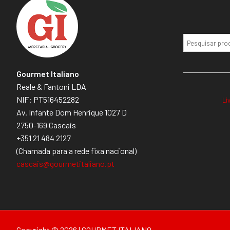
Gourmet Italiano
Reale & Fantoni LDA
NIF: PT516452282
Li
Av. Infante Dom Henrique 1027 D
2750-169 Cascais
+351 21 484 2127
(Chamada para a rede fixa nacional)
cascais@gourmetitaliano.pt
Copyright © 2026 | GOURMET ITALIANO