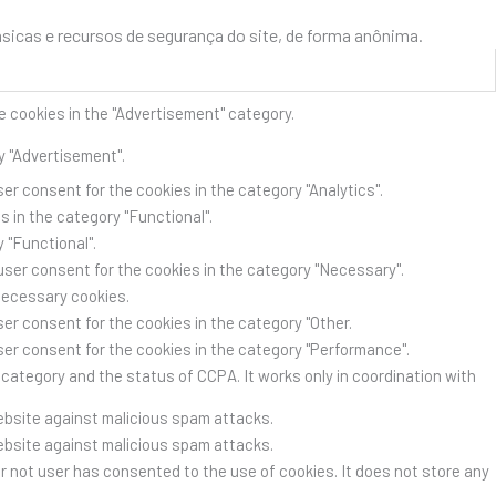
icas e recursos de segurança do site, de forma anônima.
e cookies in the "Advertisement" category.
y "Advertisement".
er consent for the cookies in the category "Analytics".
 in the category "Functional".
 "Functional".
user consent for the cookies in the category "Necessary".
Necessary cookies.
er consent for the cookies in the category "Other.
ser consent for the cookies in the category "Performance".
category and the status of CCPA. It works only in coordination with
website against malicious spam attacks.
website against malicious spam attacks.
r not user has consented to the use of cookies. It does not store any