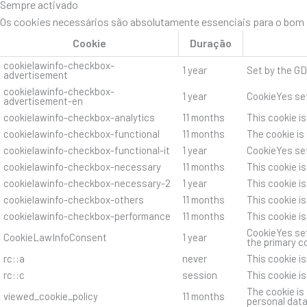
Sempre activado
Os cookies necessários são absolutamente essenciais para o bom f
Cookie
Duração
cookielawinfo-checkbox-
1 year
Set by the GD
advertisement
cookielawinfo-checkbox-
1 year
CookieYes set
advertisement-en
cookielawinfo-checkbox-analytics
11 months
This cookie i
cookielawinfo-checkbox-functional
11 months
The cookie is
cookielawinfo-checkbox-functional-it
1 year
CookieYes set
cookielawinfo-checkbox-necessary
11 months
This cookie i
cookielawinfo-checkbox-necessary-2
1 year
This cookie i
cookielawinfo-checkbox-others
11 months
This cookie i
cookielawinfo-checkbox-performance
11 months
This cookie i
CookieYes set
CookieLawInfoConsent
1 year
the primary c
rc::a
never
This cookie i
rc::c
session
This cookie i
The cookie is
viewed_cookie_policy
11 months
personal data