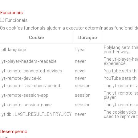
Funcionais
Funcionais
Os cookies funcionais ajudam a executar determinadas funcionalida
Cookie
Duração
Polylang sets thi
pll_language
1 year
another way.
The yt-player-hea
yt-player-headers-readable
never
experience.
yt-remote-connected-devices
never
YouTube sets thi
yt-remote-device-id
never
YouTube sets thi
yt-remote-fast-check-period
session
The yt-remote-fa
The yt-remote-se
yt-remote-session-app
session
player.
yt-remote-session-name
session
The yt-remote-se
The cookie ytidb
ytidb::LAST_RESULT_ENTRY_KEY
never
used to improve t
Desempehno