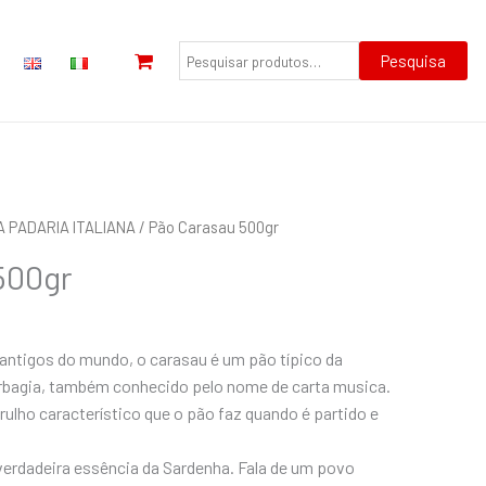
Pesquisar
por:
Pesquisa
A PADARIA ITALIANA
/ Pão Carasau 500gr
500gr
ntigos do mundo, o carasau é um pão típico da
arbagia, também conhecido pelo nome de carta musica.
ulho característico que o pão faz quando é partido e
verdadeira essência da Sardenha. Fala de um povo