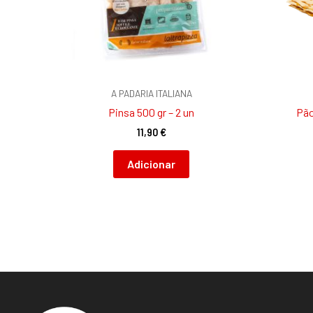
A PADARIA ITALIANA
Pinsa 500 gr – 2 un
Pão
11,90
€
Adicionar