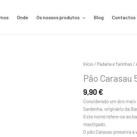
omos
Onde
Os nossos produtos
Blog
Contactos
Quantidade
Início
/
Padaria e farinhas
/
de
Pão Carasau 
Pão
Carasau
9,90
€
500gr
Considerado um dos mais a
Sardenha, originário da B
Este nome refere-se ao bar
mastigado.
O pão Carasau preserva a 