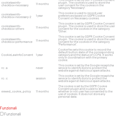
cookielawinfo-
plugin. The cookies is used to store the
11 months
checkbox-necessary
user consent for the cookies in the
category "Necessary".
This cookie is used to record user
cookielawinfo-
1 year
preferences based on GDPR Cookie
checkbox-necessary-2
Consent on Necessary cookies.
This cookie is set by GDPR Cookie Consent
cookielawinfo-
plugin. The cookie is used to store the user
11 months
checkbox-others
consent for the cookies in the category
"Other.
This cookie is set by GDPR Cookie Consent
cookielawinfo-
plugin. The cookie is used to store the user
11 months
checkbox-performance
consent for the cookies in the category
"Performance".
CookieYes sets this cookie to record the
default button state of the corresponding
CookieLawInfoConsent
1 year
category and the status of CCPA. It works
only in coordination with the primary
cookie.
This cookie is set by the Google recaptcha
rc::a
never
service to identify bots to protect the
website against malicious spam attacks.
This cookie is set by the Google recaptcha
rc::c
session
service to identify bots to protect the
website against malicious spam attacks.
The cookie is set by the GDPR Cookie
Consent plugin and is used to store
viewed_cookie_policy
11 months
whether or not user has consented to the
use of cookies. It does not store any
personal data.
Funzionali
Funzionali