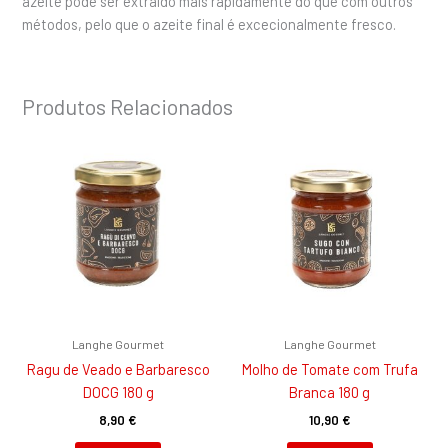
azeite pode ser extraído mais rapidamente do que com outros
métodos, pelo que o azeite final é excecionalmente fresco.
Produtos Relacionados
Langhe Gourmet
Langhe Gourmet
Ragu de Veado e Barbaresco
Molho de Tomate com Trufa
DOCG 180 g
Branca 180 g
8,90
€
10,90
€