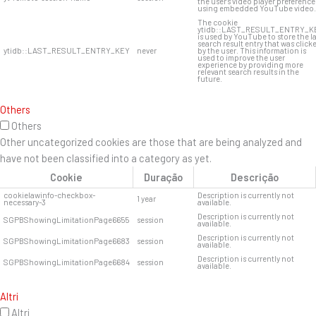
the user's video player preference
using embedded YouTube video.
The cookie
ytidb::LAST_RESULT_ENTRY_K
is used by YouTube to store the l
search result entry that was click
ytidb::LAST_RESULT_ENTRY_KEY
never
by the user. This information is
used to improve the user
experience by providing more
relevant search results in the
future.
Others
Others
Other uncategorized cookies are those that are being analyzed and
have not been classified into a category as yet.
Cookie
Duração
Descrição
cookielawinfo-checkbox-
Description is currently not
1 year
necessary-3
available.
Description is currently not
SGPBShowingLimitationPage6655
session
available.
Description is currently not
SGPBShowingLimitationPage6683
session
available.
Description is currently not
SGPBShowingLimitationPage6684
session
available.
Altri
Altri