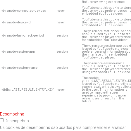
the user's viewing experience.
YouTube sets this cookie to store
yt-remote-connected-devices
never
the user's video preferences usin
embedded YouTube videos.
YouTube sets this cookie to store
yt-remote-device-id
never
the user's video preferences usin
embedded YouTube videos.
The yt-remote-fast-check-period
cookie is used by YouTube to sto
yt-remote-fast-check-period
session
the user's video player preference
for embedded YouTube videos.
The yt-remote-session-app cook
is used by YouTube to store user
yt-remote-session-app
session
preferences and information abo
the interface of the embedded
YouTube video player.
The yt-remote-session-name
cookie is used by YouTube to sto
yt-remote-session-name
session
the user's video player preference
using embedded YouTube video.
The cookie
ytidb::LAST_RESULT_ENTRY_K
is used by YouTube to store the l
search result entry that was click
ytidb::LAST_RESULT_ENTRY_KEY
never
by the user. This information is
used to improve the user
experience by providing more
relevant search results in the
future.
Desempehno
Desempehno
Os cookies de desempenho são usados ​​para compreender e analisar