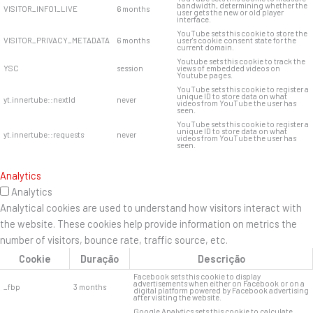
bandwidth, determining whether the
VISITOR_INFO1_LIVE
6 months
user gets the new or old player
interface.
YouTube sets this cookie to store the
VISITOR_PRIVACY_METADATA
6 months
user's cookie consent state for the
current domain.
Youtube sets this cookie to track the
YSC
session
views of embedded videos on
Youtube pages.
YouTube sets this cookie to register a
unique ID to store data on what
yt.innertube::nextId
never
videos from YouTube the user has
seen.
YouTube sets this cookie to register a
unique ID to store data on what
yt.innertube::requests
never
videos from YouTube the user has
seen.
Analytics
Analytics
Analytical cookies are used to understand how visitors interact with
the website. These cookies help provide information on metrics the
number of visitors, bounce rate, traffic source, etc.
Cookie
Duração
Descrição
Facebook sets this cookie to display
advertisements when either on Facebook or on a
_fbp
3 months
digital platform powered by Facebook advertising
after visiting the website.
Google Analytics sets this cookie to calculate