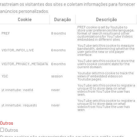
rastreiam os visitantes dos sites e coletam informações para fornecer
anúncios personalizados.
Cookie
Duração
Descrição
PREF cookie is set by Youtube to
store user preferences like language,
PREF
8 months
format of search results and other
customizations for YouTube Videos
embedded in different sites.
YouTube sets this cookie to measure
bandwidth, determining whether the
VISITOR_INFO1_LIVE
6 months
user gets the new or old player
interface.
YouTube sets this cookie to store the
VISITOR_PRIVACY_METADATA
6 months
user's cookie consent state for the
current domain.
Youtube sets this cookie to track the
YSC
session
views of embedded videos on
Youtube pages.
YouTube sets this cookie to register a
unique ID to store data on what
yt.innertube::nextId
never
videos from YouTube the user has
seen.
YouTube sets this cookie to register a
unique ID to store data on what
yt.innertube::requests
never
videos from YouTube the user has
seen.
Outros
Outros
Outros cookies não categorizados são aqueles que estão sendo