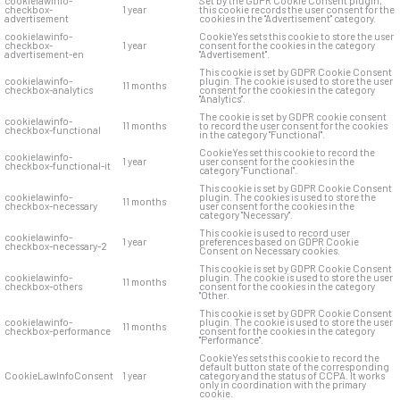
cookielawinfo-
Set by the GDPR Cookie Consent plugin,
checkbox-
1 year
this cookie records the user consent for the
advertisement
cookies in the "Advertisement" category.
cookielawinfo-
CookieYes sets this cookie to store the user
checkbox-
1 year
consent for the cookies in the category
advertisement-en
"Advertisement".
This cookie is set by GDPR Cookie Consent
cookielawinfo-
plugin. The cookie is used to store the user
11 months
checkbox-analytics
consent for the cookies in the category
"Analytics".
The cookie is set by GDPR cookie consent
cookielawinfo-
11 months
to record the user consent for the cookies
checkbox-functional
in the category "Functional".
CookieYes set this cookie to record the
cookielawinfo-
1 year
user consent for the cookies in the
checkbox-functional-it
category "Functional".
This cookie is set by GDPR Cookie Consent
cookielawinfo-
plugin. The cookies is used to store the
11 months
checkbox-necessary
user consent for the cookies in the
category "Necessary".
This cookie is used to record user
cookielawinfo-
1 year
preferences based on GDPR Cookie
checkbox-necessary-2
Consent on Necessary cookies.
This cookie is set by GDPR Cookie Consent
cookielawinfo-
plugin. The cookie is used to store the user
11 months
checkbox-others
consent for the cookies in the category
"Other.
This cookie is set by GDPR Cookie Consent
cookielawinfo-
plugin. The cookie is used to store the user
11 months
checkbox-performance
consent for the cookies in the category
"Performance".
CookieYes sets this cookie to record the
default button state of the corresponding
CookieLawInfoConsent
1 year
category and the status of CCPA. It works
only in coordination with the primary
cookie.