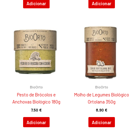
Adicionar
Adicionar
BioOrto
BioOrto
Pesto de Brócolos e
Molho de Legumes Biológico
Anchovas Biológico 180g
Ortolana 350g
7,50
€
8,90
€
Adicionar
Adicionar