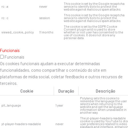
This cookie is set by the Google recaptcha
rc::a
never
service to identify bots to protect the
website against malicious spam attacks.
This cookie is set by the Google recaptcha
rc::c
session
service to identify bots to protect the
website against malicious spam attacks.
The cookie is set by the GDPR Cookie
Consent plugin and is used to store
viewed_cookie_policy
11 months
whether or not user has consented to the
use of cookies. It does not store any
personal data.
Funcionais
Funcionais
Os cookies funcionais ajudam a executar determinadas
funcionalidades, como compartilhar o conteúdo do site em
plataformas de mídia social, coletar feedbacks e outros recursos de
terceiros.
Cookie
Duração
Descrição
Polylang sets this cookie to
remember the language the user
selects when returning to the
pll_language
1 year
website and get the language
information when unavailable in
another way.
The yt-player-headers-readable
cookie is used by YouTube to sto
yt-player-headers-readable
never
user preferences related to video
playback and interface, enhanci