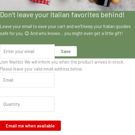
Don’t leave your Italian favorites behind!
Leave your email to save your cart and we’ll keep your Italian goodies
safe for you. 😉 And who knows… you might even get a little gift!
Save
Join Waitlist
We will inform you when the product arrives in stock.
Please leave your valid email address below.
Email me when available