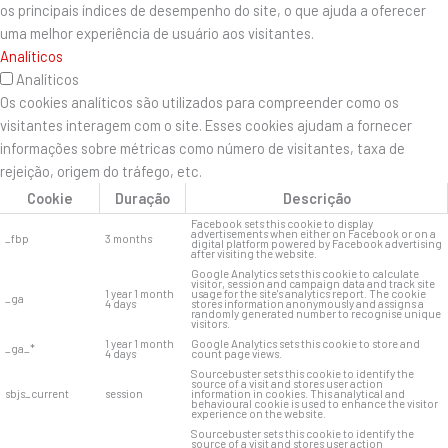
os principais índices de desempenho do site, o que ajuda a oferecer
uma melhor experiência de usuário aos visitantes.
Analíticos
Analíticos
Os cookies analíticos são utilizados para compreender como os
visitantes interagem com o site. Esses cookies ajudam a fornecer
informações sobre métricas como número de visitantes, taxa de
rejeição, origem do tráfego, etc.
Cookie
Duração
Descrição
Facebook sets this cookie to display
advertisements when either on Facebook or on a
_fbp
3 months
digital platform powered by Facebook advertising
after visiting the website.
Google Analytics sets this cookie to calculate
visitor, session and campaign data and track site
1 year 1 month
usage for the site's analytics report. The cookie
_ga
4 days
stores information anonymously and assigns a
randomly generated number to recognise unique
visitors.
1 year 1 month
Google Analytics sets this cookie to store and
_ga_*
4 days
count page views.
Sourcebuster sets this cookie to identify the
source of a visit and stores user action
sbjs_current
session
information in cookies. This analytical and
behavioural cookie is used to enhance the visitor
experience on the website.
Sourcebuster sets this cookie to identify the
source of a visit and stores user action