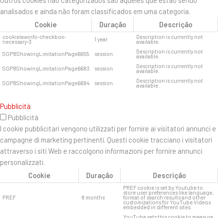
analisados ​​e ainda não foram classificados em uma categoria.
Cookie
Duração
Descrição
cookielawinfo-checkbox-
Description is currently not
1 year
necessary-3
available.
Description is currently not
SGPBShowingLimitationPage6655
session
available.
Description is currently not
SGPBShowingLimitationPage6683
session
available.
Description is currently not
SGPBShowingLimitationPage6684
session
available.
Pubblicità
Pubblicità
I cookie pubblicitari vengono utilizzati per fornire ai visitatori annunci e
campagne di marketing pertinenti. Questi cookie tracciano i visitatori
attraverso i siti Web e raccolgono informazioni per fornire annunci
personalizzati.
Cookie
Duração
Descrição
PREF cookie is set by Youtube to
store user preferences like language,
PREF
8 months
format of search results and other
customizations for YouTube Videos
embedded in different sites.
YouTube sets this cookie to measure