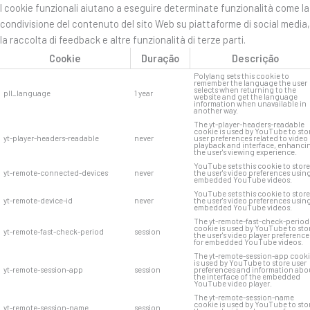
I cookie funzionali aiutano a eseguire determinate funzionalità come la
condivisione del contenuto del sito Web su piattaforme di social media,
la raccolta di feedback e altre funzionalità di terze parti.
Cookie
Duração
Descrição
Polylang sets this cookie to
remember the language the user
selects when returning to the
pll_language
1 year
website and get the language
information when unavailable in
another way.
The yt-player-headers-readable
cookie is used by YouTube to sto
yt-player-headers-readable
never
user preferences related to video
playback and interface, enhanci
the user's viewing experience.
YouTube sets this cookie to store
yt-remote-connected-devices
never
the user's video preferences usin
embedded YouTube videos.
YouTube sets this cookie to store
yt-remote-device-id
never
the user's video preferences usin
embedded YouTube videos.
The yt-remote-fast-check-period
cookie is used by YouTube to sto
yt-remote-fast-check-period
session
the user's video player preference
for embedded YouTube videos.
The yt-remote-session-app cook
is used by YouTube to store user
yt-remote-session-app
session
preferences and information abo
the interface of the embedded
YouTube video player.
The yt-remote-session-name
cookie is used by YouTube to sto
yt-remote-session-name
session