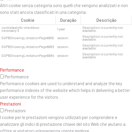
Altri cookie senza categoria sono quelli che vengono analizzati e non
sono stati ancora classificati in una categoria.
Cookie
Duração
Descrição
cookielawinfo-checkbox-
Description is currently not
1 year
necessary-3
available.
Description is currently not
SGPBShowingLimitationPage6655
session
available.
Description is currently not
SGPBShowingLimitationPage6683
session
available.
Description is currently not
SGPBShowingLimitationPage6684
session
available.
Performance
Performance
Performance cookies are used to understand and analyze the key
performance indexes of the website which helps in delivering a better
user experience for the visitors.
Prestazioni
Prestazioni
I cookie per le prestazioni vengono utilizzati per comprendere e
analizzare gli indici di prestazione chiave del sito Web che aiutano a
offrire ai visitatori un'esperienza utente migliore.