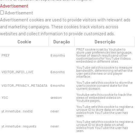
Advertisement
Advertisement
Advertisement cookies are used to provide visitors with relevant ads
and marketing campaigns. These cookies track visitors across
websites and collect information to provide customized ads.
Cookie
Duração
Descrição
PREF cookie is set by Youtube to
store user preferences like language,
PREF
8 months
format of search results and other
customizations for YouTube Videos
embedded in different sites.
YouTube sets this cookie to measure
bandwidth, determining whether the
VISITOR_INFO1_LIVE
6 months
user gets the new or old player
interface.
YouTube sets this cookie to store the
VISITOR_PRIVACY_METADATA
6 months
user's cookie consent state for the
current domain.
Youtube sets this cookie to track the
YSC
session
views of embedded videos on
Youtube pages.
YouTube sets this cookie to register a
unique ID to store data on what
yt.innertube::nextId
never
videos from YouTube the user has
seen.
YouTube sets this cookie to register a
unique ID to store data on what
yt.innertube::requests
never
videos from YouTube the user has
seen.