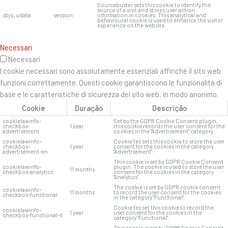
Sourcebuster sets this cookie to identify the
source of a visit and stores user action
sbjs_udata
session
information in cookies. This analytical and
behavioural cookie is used to enhance the visitor
experience on the website.
Necessari
Necessari
I cookie necessari sono assolutamente essenziali affinché il sito web
funzioni correttamente. Questi cookie garantiscono le funzionalità di
base e le caratteristiche di sicurezza del sito web, in modo anonimo.
Cookie
Duração
Descrição
cookielawinfo-
Set by the GDPR Cookie Consent plugin,
checkbox-
1 year
this cookie records the user consent for the
advertisement
cookies in the "Advertisement" category.
cookielawinfo-
CookieYes sets this cookie to store the user
checkbox-
1 year
consent for the cookies in the category
advertisement-en
"Advertisement".
This cookie is set by GDPR Cookie Consent
cookielawinfo-
plugin. The cookie is used to store the user
11 months
checkbox-analytics
consent for the cookies in the category
"Analytics".
The cookie is set by GDPR cookie consent
cookielawinfo-
11 months
to record the user consent for the cookies
checkbox-functional
in the category "Functional".
CookieYes set this cookie to record the
cookielawinfo-
1 year
user consent for the cookies in the
checkbox-functional-it
category "Functional".
This cookie is set by GDPR Cookie Consent