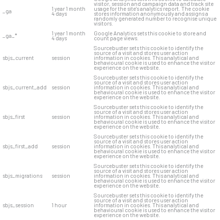
visitor, session and campaign data and track site
1 year 1 month
usage for the site's analytics report. The cookie
_ga
4 days
stores information anonymously and assigns a
randomly generated number to recognise unique
visitors.
1 year 1 month
Google Analytics sets this cookie to store and
_ga_*
4 days
count page views.
Sourcebuster sets this cookie to identify the
source of a visit and stores user action
sbjs_current
session
information in cookies. This analytical and
behavioural cookie is used to enhance the visitor
experience on the website.
Sourcebuster sets this cookie to identify the
source of a visit and stores user action
sbjs_current_add
session
information in cookies. This analytical and
behavioural cookie is used to enhance the visitor
experience on the website.
Sourcebuster sets this cookie to identify the
source of a visit and stores user action
sbjs_first
session
information in cookies. This analytical and
behavioural cookie is used to enhance the visitor
experience on the website.
Sourcebuster sets this cookie to identify the
source of a visit and stores user action
sbjs_first_add
session
information in cookies. This analytical and
behavioural cookie is used to enhance the visitor
experience on the website.
Sourcebuster sets this cookie to identify the
source of a visit and stores user action
sbjs_migrations
session
information in cookies. This analytical and
behavioural cookie is used to enhance the visitor
experience on the website.
Sourcebuster sets this cookie to identify the
source of a visit and stores user action
sbjs_session
1 hour
information in cookies. This analytical and
behavioural cookie is used to enhance the visitor
experience on the website.