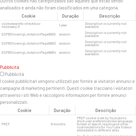
Outros cookies não categorizados são aqueles que estão sendo
analisados ​​e ainda não foram classificados em uma categoria.
Cookie
Duração
Descrição
cookielawinfo-checkbox-
Description is currently not
1 year
necessary-3
available.
Description is currently not
SGPBShowingLimitationPage6655
session
available.
Description is currently not
SGPBShowingLimitationPage6683
session
available.
Description is currently not
SGPBShowingLimitationPage6684
session
available.
Pubblicità
Pubblicità
I cookie pubblicitari vengono utilizzati per fornire ai visitatori annunci e
campagne di marketing pertinenti. Questi cookie tracciano i visitatori
attraverso i siti Web e raccolgono informazioni per fornire annunci
personalizzati.
Cookie
Duração
Descrição
PREF cookie is set by Youtube to
store user preferences like language,
PREF
8 months
format of search results and other
customizations for YouTube Videos
embedded in different sites.