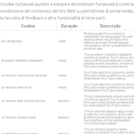
I cookie funzionali aiutano a eseguire determinate funzionalità come la
condivisione del contenuto del sito Web su piattaforme di social media,
la raccolta di feedback e altre funzionalità di terze parti.
Cookie
Duração
Descrição
Polylang sets this cookie to
remember the language the user
selects when returning to the
pll_language
1 year
website and get the language
information when unavailable in
another way.
The yt-player-headers-readable
cookie is used by YouTube to sto
yt-player-headers-readable
never
user preferences related to video
playback and interface, enhanci
the user's viewing experience.
YouTube sets this cookie to store
yt-remote-connected-devices
never
the user's video preferences usin
embedded YouTube videos.
YouTube sets this cookie to store
yt-remote-device-id
never
the user's video preferences usin
embedded YouTube videos.
The yt-remote-fast-check-period
cookie is used by YouTube to sto
yt-remote-fast-check-period
session
the user's video player preference
for embedded YouTube videos.
The yt-remote-session-app cook
is used by YouTube to store user
yt-remote-session-app
session
preferences and information abo
the interface of the embedded
YouTube video player.
The yt-remote-session-name
cookie is used by YouTube to sto
yt-remote-session-name
session