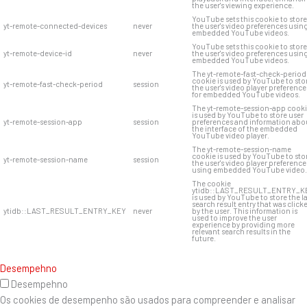
the user's viewing experience.
YouTube sets this cookie to store
yt-remote-connected-devices
never
the user's video preferences usin
embedded YouTube videos.
YouTube sets this cookie to store
yt-remote-device-id
never
the user's video preferences usin
embedded YouTube videos.
The yt-remote-fast-check-period
cookie is used by YouTube to sto
yt-remote-fast-check-period
session
the user's video player preference
for embedded YouTube videos.
The yt-remote-session-app cook
is used by YouTube to store user
yt-remote-session-app
session
preferences and information abo
the interface of the embedded
YouTube video player.
The yt-remote-session-name
cookie is used by YouTube to sto
yt-remote-session-name
session
the user's video player preference
using embedded YouTube video.
The cookie
ytidb::LAST_RESULT_ENTRY_K
is used by YouTube to store the l
search result entry that was click
ytidb::LAST_RESULT_ENTRY_KEY
never
by the user. This information is
used to improve the user
experience by providing more
relevant search results in the
future.
Desempehno
Desempehno
Os cookies de desempenho são usados ​​para compreender e analisar