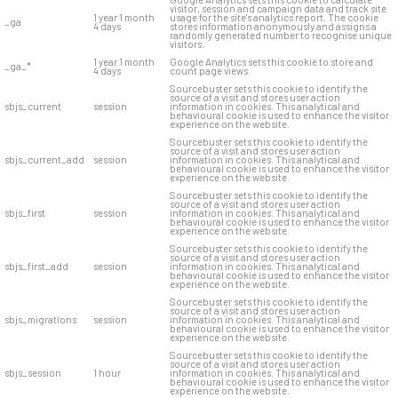
visitor, session and campaign data and track site
1 year 1 month
usage for the site's analytics report. The cookie
_ga
4 days
stores information anonymously and assigns a
randomly generated number to recognise unique
visitors.
1 year 1 month
Google Analytics sets this cookie to store and
_ga_*
4 days
count page views.
Sourcebuster sets this cookie to identify the
source of a visit and stores user action
sbjs_current
session
information in cookies. This analytical and
behavioural cookie is used to enhance the visitor
experience on the website.
Sourcebuster sets this cookie to identify the
source of a visit and stores user action
sbjs_current_add
session
information in cookies. This analytical and
behavioural cookie is used to enhance the visitor
experience on the website.
Sourcebuster sets this cookie to identify the
source of a visit and stores user action
sbjs_first
session
information in cookies. This analytical and
behavioural cookie is used to enhance the visitor
experience on the website.
Sourcebuster sets this cookie to identify the
source of a visit and stores user action
sbjs_first_add
session
information in cookies. This analytical and
behavioural cookie is used to enhance the visitor
experience on the website.
Sourcebuster sets this cookie to identify the
source of a visit and stores user action
sbjs_migrations
session
information in cookies. This analytical and
behavioural cookie is used to enhance the visitor
experience on the website.
Sourcebuster sets this cookie to identify the
source of a visit and stores user action
sbjs_session
1 hour
information in cookies. This analytical and
behavioural cookie is used to enhance the visitor
experience on the website.