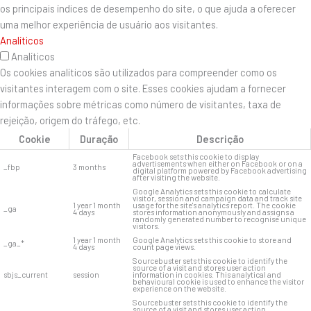
os principais índices de desempenho do site, o que ajuda a oferecer
uma melhor experiência de usuário aos visitantes.
Analíticos
Analíticos
Os cookies analíticos são utilizados para compreender como os
visitantes interagem com o site. Esses cookies ajudam a fornecer
informações sobre métricas como número de visitantes, taxa de
rejeição, origem do tráfego, etc.
Cookie
Duração
Descrição
Facebook sets this cookie to display
advertisements when either on Facebook or on a
_fbp
3 months
digital platform powered by Facebook advertising
after visiting the website.
Google Analytics sets this cookie to calculate
visitor, session and campaign data and track site
1 year 1 month
usage for the site's analytics report. The cookie
_ga
4 days
stores information anonymously and assigns a
randomly generated number to recognise unique
visitors.
1 year 1 month
Google Analytics sets this cookie to store and
_ga_*
4 days
count page views.
Sourcebuster sets this cookie to identify the
source of a visit and stores user action
sbjs_current
session
information in cookies. This analytical and
behavioural cookie is used to enhance the visitor
experience on the website.
Sourcebuster sets this cookie to identify the
source of a visit and stores user action