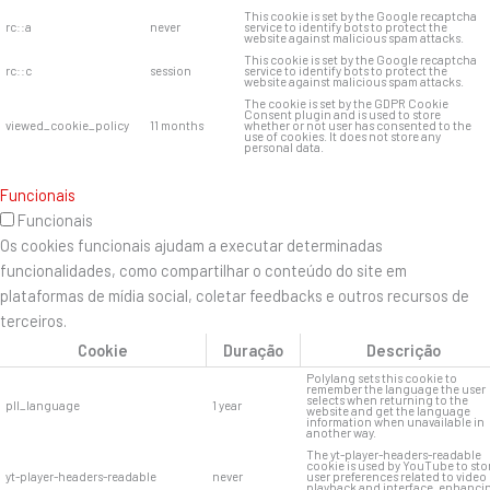
This cookie is set by the Google recaptcha
rc::a
never
service to identify bots to protect the
website against malicious spam attacks.
This cookie is set by the Google recaptcha
rc::c
session
service to identify bots to protect the
website against malicious spam attacks.
The cookie is set by the GDPR Cookie
Consent plugin and is used to store
viewed_cookie_policy
11 months
whether or not user has consented to the
use of cookies. It does not store any
personal data.
Funcionais
Funcionais
Os cookies funcionais ajudam a executar determinadas
funcionalidades, como compartilhar o conteúdo do site em
plataformas de mídia social, coletar feedbacks e outros recursos de
terceiros.
Cookie
Duração
Descrição
Polylang sets this cookie to
remember the language the user
selects when returning to the
pll_language
1 year
website and get the language
information when unavailable in
another way.
The yt-player-headers-readable
cookie is used by YouTube to sto
yt-player-headers-readable
never
user preferences related to video
playback and interface, enhanci