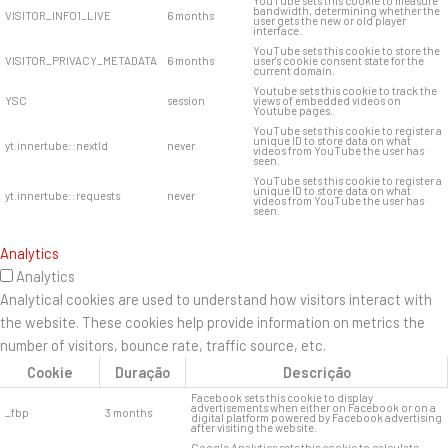
YouTube sets this cookie to measure
bandwidth, determining whether the
VISITOR_INFO1_LIVE
6 months
user gets the new or old player
interface.
YouTube sets this cookie to store the
VISITOR_PRIVACY_METADATA
6 months
user's cookie consent state for the
current domain.
Youtube sets this cookie to track the
YSC
session
views of embedded videos on
Youtube pages.
YouTube sets this cookie to register a
unique ID to store data on what
yt.innertube::nextId
never
videos from YouTube the user has
seen.
YouTube sets this cookie to register a
unique ID to store data on what
yt.innertube::requests
never
videos from YouTube the user has
seen.
Analytics
Analytics
Analytical cookies are used to understand how visitors interact with
the website. These cookies help provide information on metrics the
number of visitors, bounce rate, traffic source, etc.
Cookie
Duração
Descrição
Facebook sets this cookie to display
advertisements when either on Facebook or on a
_fbp
3 months
digital platform powered by Facebook advertising
after visiting the website.
Google Analytics sets this cookie to calculate