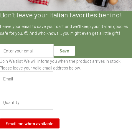
Don’t leave your Italian favorites behind!
Leave your email to save your cart and we’ll keep your Italian goodies
safe for you. 😉 And who knows… you might even get a little gift!
Save
Join Waitlist
We will inform you when the product arrives in stock.
Please leave your valid email address below.
Email me when available