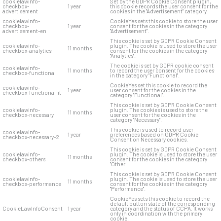
cookielawinfo-
Set by the GDPR Cookie Consent plugin,
checkbox-
1 year
this cookie records the user consent for the
advertisement
cookies in the "Advertisement" category.
cookielawinfo-
CookieYes sets this cookie to store the user
checkbox-
1 year
consent for the cookies in the category
advertisement-en
"Advertisement".
This cookie is set by GDPR Cookie Consent
cookielawinfo-
plugin. The cookie is used to store the user
11 months
checkbox-analytics
consent for the cookies in the category
"Analytics".
The cookie is set by GDPR cookie consent
cookielawinfo-
11 months
to record the user consent for the cookies
checkbox-functional
in the category "Functional".
CookieYes set this cookie to record the
cookielawinfo-
1 year
user consent for the cookies in the
checkbox-functional-it
category "Functional".
This cookie is set by GDPR Cookie Consent
cookielawinfo-
plugin. The cookies is used to store the
11 months
checkbox-necessary
user consent for the cookies in the
category "Necessary".
This cookie is used to record user
cookielawinfo-
1 year
preferences based on GDPR Cookie
checkbox-necessary-2
Consent on Necessary cookies.
This cookie is set by GDPR Cookie Consent
cookielawinfo-
plugin. The cookie is used to store the user
11 months
checkbox-others
consent for the cookies in the category
"Other.
This cookie is set by GDPR Cookie Consent
cookielawinfo-
plugin. The cookie is used to store the user
11 months
checkbox-performance
consent for the cookies in the category
"Performance".
CookieYes sets this cookie to record the
default button state of the corresponding
CookieLawInfoConsent
1 year
category and the status of CCPA. It works
only in coordination with the primary
cookie.