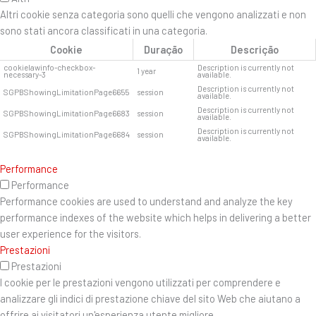
Altri cookie senza categoria sono quelli che vengono analizzati e non
sono stati ancora classificati in una categoria.
Cookie
Duração
Descrição
cookielawinfo-checkbox-
Description is currently not
1 year
necessary-3
available.
Description is currently not
SGPBShowingLimitationPage6655
session
available.
Description is currently not
SGPBShowingLimitationPage6683
session
available.
Description is currently not
SGPBShowingLimitationPage6684
session
available.
Performance
Performance
Performance cookies are used to understand and analyze the key
performance indexes of the website which helps in delivering a better
user experience for the visitors.
Prestazioni
Prestazioni
I cookie per le prestazioni vengono utilizzati per comprendere e
analizzare gli indici di prestazione chiave del sito Web che aiutano a
offrire ai visitatori un'esperienza utente migliore.