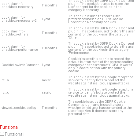
This cookie is set by GDPR Cookie Consent
cookielawinfo-
plugin. The cookies is used to store the
11 months
checkbox-necessary
user consent for the cookies in the
category "Necessary".
This cookie is used to record user
cookielawinfo-
1 year
preferences based on GDPR Cookie
checkbox-necessary-2
Consent on Necessary cookies.
This cookie is set by GDPR Cookie Consent
cookielawinfo-
plugin. The cookie is used to store the user
11 months
checkbox-others
consent for the cookies in the category
"Other.
This cookie is set by GDPR Cookie Consent
cookielawinfo-
plugin. The cookie is used to store the user
11 months
checkbox-performance
consent for the cookies in the category
"Performance".
CookieYes sets this cookie to record the
default button state of the corresponding
CookieLawInfoConsent
1 year
category and the status of CCPA. It works
only in coordination with the primary
cookie.
This cookie is set by the Google recaptcha
rc::a
never
service to identify bots to protect the
website against malicious spam attacks.
This cookie is set by the Google recaptcha
rc::c
session
service to identify bots to protect the
website against malicious spam attacks.
The cookie is set by the GDPR Cookie
Consent plugin and is used to store
viewed_cookie_policy
11 months
whether or not user has consented to the
use of cookies. It does not store any
personal data.
Funzionali
Funzionali