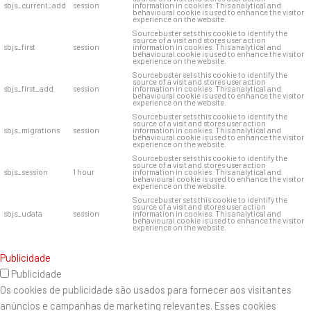
sbjs_current_add
session
information in cookies. This analytical and
behavioural cookie is used to enhance the visitor
experience on the website.
Sourcebuster sets this cookie to identify the
source of a visit and stores user action
sbjs_first
session
information in cookies. This analytical and
behavioural cookie is used to enhance the visitor
experience on the website.
Sourcebuster sets this cookie to identify the
source of a visit and stores user action
sbjs_first_add
session
information in cookies. This analytical and
behavioural cookie is used to enhance the visitor
experience on the website.
Sourcebuster sets this cookie to identify the
source of a visit and stores user action
sbjs_migrations
session
information in cookies. This analytical and
behavioural cookie is used to enhance the visitor
experience on the website.
Sourcebuster sets this cookie to identify the
source of a visit and stores user action
sbjs_session
1 hour
information in cookies. This analytical and
behavioural cookie is used to enhance the visitor
experience on the website.
Sourcebuster sets this cookie to identify the
source of a visit and stores user action
sbjs_udata
session
information in cookies. This analytical and
behavioural cookie is used to enhance the visitor
experience on the website.
Publicidade
Publicidade
Os cookies de publicidade são usados ​​para fornecer aos visitantes
anúncios e campanhas de marketing relevantes. Esses cookies