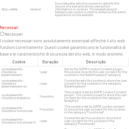
Sourcebuster sets this cookie to identify the
source of a visit and stores user action
sbjs_udata
session
information in cookies. This analytical and
behavioural cookie is used to enhance the visitor
experience on the website.
Necessari
Necessari
I cookie necessari sono assolutamente essenziali affinché il sito web
funzioni correttamente. Questi cookie garantiscono le funzionalità di
base e le caratteristiche di sicurezza del sito web, in modo anonimo.
Cookie
Duração
Descrição
cookielawinfo-
Set by the GDPR Cookie Consent plugin,
checkbox-
1 year
this cookie records the user consent for the
advertisement
cookies in the "Advertisement" category.
cookielawinfo-
CookieYes sets this cookie to store the user
checkbox-
1 year
consent for the cookies in the category
advertisement-en
"Advertisement".
This cookie is set by GDPR Cookie Consent
cookielawinfo-
plugin. The cookie is used to store the user
11 months
checkbox-analytics
consent for the cookies in the category
"Analytics".
The cookie is set by GDPR cookie consent
cookielawinfo-
11 months
to record the user consent for the cookies
checkbox-functional
in the category "Functional".
CookieYes set this cookie to record the
cookielawinfo-
1 year
user consent for the cookies in the
checkbox-functional-it
category "Functional".