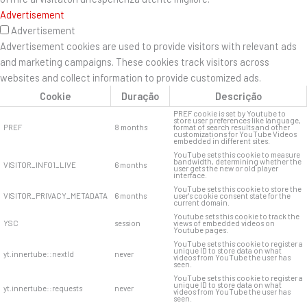
Advertisement
Advertisement
Advertisement cookies are used to provide visitors with relevant ads
and marketing campaigns. These cookies track visitors across
websites and collect information to provide customized ads.
Cookie
Duração
Descrição
PREF cookie is set by Youtube to
store user preferences like language,
PREF
8 months
format of search results and other
customizations for YouTube Videos
embedded in different sites.
YouTube sets this cookie to measure
bandwidth, determining whether the
VISITOR_INFO1_LIVE
6 months
user gets the new or old player
interface.
YouTube sets this cookie to store the
VISITOR_PRIVACY_METADATA
6 months
user's cookie consent state for the
current domain.
Youtube sets this cookie to track the
YSC
session
views of embedded videos on
Youtube pages.
YouTube sets this cookie to register a
unique ID to store data on what
yt.innertube::nextId
never
videos from YouTube the user has
seen.
YouTube sets this cookie to register a
unique ID to store data on what
yt.innertube::requests
never
videos from YouTube the user has
seen.