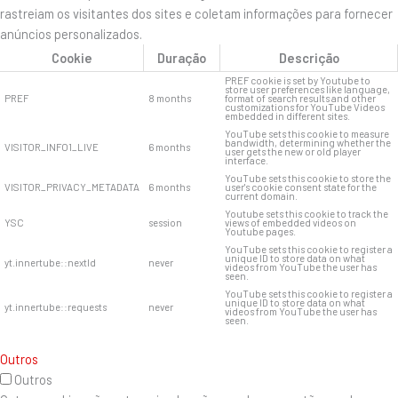
rastreiam os visitantes dos sites e coletam informações para fornecer
anúncios personalizados.
Cookie
Duração
Descrição
PREF cookie is set by Youtube to
store user preferences like language,
PREF
8 months
format of search results and other
customizations for YouTube Videos
embedded in different sites.
YouTube sets this cookie to measure
bandwidth, determining whether the
VISITOR_INFO1_LIVE
6 months
user gets the new or old player
interface.
YouTube sets this cookie to store the
VISITOR_PRIVACY_METADATA
6 months
user's cookie consent state for the
current domain.
Youtube sets this cookie to track the
YSC
session
views of embedded videos on
Youtube pages.
YouTube sets this cookie to register a
unique ID to store data on what
yt.innertube::nextId
never
videos from YouTube the user has
seen.
YouTube sets this cookie to register a
unique ID to store data on what
yt.innertube::requests
never
videos from YouTube the user has
seen.
Outros
Outros