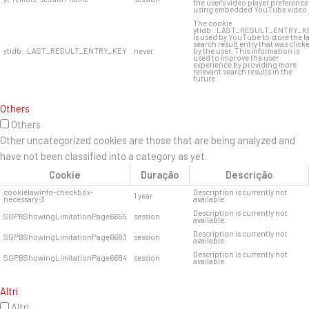
the user's video player preference
using embedded YouTube video.
The cookie
ytidb::LAST_RESULT_ENTRY_K
is used by YouTube to store the l
search result entry that was click
ytidb::LAST_RESULT_ENTRY_KEY
never
by the user. This information is
used to improve the user
experience by providing more
relevant search results in the
future.
Others
Others
Other uncategorized cookies are those that are being analyzed and
have not been classified into a category as yet.
Cookie
Duração
Descrição
cookielawinfo-checkbox-
Description is currently not
1 year
necessary-3
available.
Description is currently not
SGPBShowingLimitationPage6655
session
available.
Description is currently not
SGPBShowingLimitationPage6683
session
available.
Description is currently not
SGPBShowingLimitationPage6684
session
available.
Altri
Altri