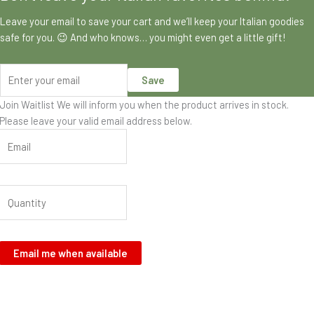
Leave your email to save your cart and we’ll keep your Italian goodies
safe for you. 😉 And who knows… you might even get a little gift!
Save
Join Waitlist
We will inform you when the product arrives in stock.
Please leave your valid email address below.
Email me when available