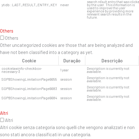
search result entry that was click
ytidb::LAST_RESULT_ENTRY_KEY
never
by the user. This information is
used to improve the user
experience by providing more
relevant search results in the
future.
Others
Others
Other uncategorized cookies are those that are being analyzed and
have not been classified into a category as yet.
Cookie
Duração
Descrição
cookielawinfo-checkbox-
Description is currently not
1 year
necessary-3
available.
Description is currently not
SGPBShowingLimitationPage6655
session
available.
Description is currently not
SGPBShowingLimitationPage6683
session
available.
Description is currently not
SGPBShowingLimitationPage6684
session
available.
Altri
Altri
Altri cookie senza categoria sono quelli che vengono analizzati e non
sono stati ancora classificati in una categoria.