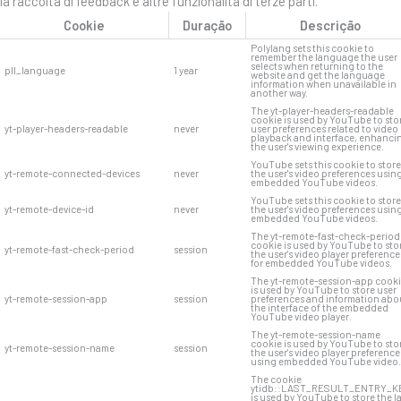
la raccolta di feedback e altre funzionalità di terze parti.
Cookie
Duração
Descrição
Polylang sets this cookie to
remember the language the user
selects when returning to the
pll_language
1 year
website and get the language
information when unavailable in
another way.
The yt-player-headers-readable
cookie is used by YouTube to sto
yt-player-headers-readable
never
user preferences related to video
playback and interface, enhanci
the user's viewing experience.
YouTube sets this cookie to store
yt-remote-connected-devices
never
the user's video preferences usin
embedded YouTube videos.
YouTube sets this cookie to store
yt-remote-device-id
never
the user's video preferences usin
embedded YouTube videos.
The yt-remote-fast-check-period
cookie is used by YouTube to sto
yt-remote-fast-check-period
session
the user's video player preference
for embedded YouTube videos.
The yt-remote-session-app cook
is used by YouTube to store user
yt-remote-session-app
session
preferences and information abo
the interface of the embedded
YouTube video player.
The yt-remote-session-name
cookie is used by YouTube to sto
yt-remote-session-name
session
the user's video player preference
using embedded YouTube video.
The cookie
ytidb::LAST_RESULT_ENTRY_K
is used by YouTube to store the l