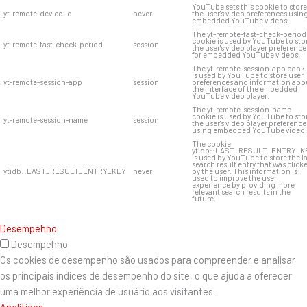
YouTube sets this cookie to store
yt-remote-device-id
never
the user's video preferences usin
embedded YouTube videos.
The yt-remote-fast-check-period
cookie is used by YouTube to sto
yt-remote-fast-check-period
session
the user's video player preference
for embedded YouTube videos.
The yt-remote-session-app cook
is used by YouTube to store user
yt-remote-session-app
session
preferences and information abo
the interface of the embedded
YouTube video player.
The yt-remote-session-name
cookie is used by YouTube to sto
yt-remote-session-name
session
the user's video player preference
using embedded YouTube video.
The cookie
ytidb::LAST_RESULT_ENTRY_K
is used by YouTube to store the l
search result entry that was click
ytidb::LAST_RESULT_ENTRY_KEY
never
by the user. This information is
used to improve the user
experience by providing more
relevant search results in the
future.
Desempehno
Desempehno
Os cookies de desempenho são usados ​​para compreender e analisar
os principais índices de desempenho do site, o que ajuda a oferecer
uma melhor experiência de usuário aos visitantes.
Analíticos