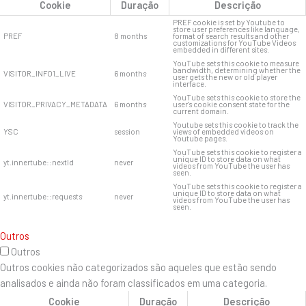
Cookie
Duração
Descrição
PREF cookie is set by Youtube to
store user preferences like language,
PREF
8 months
format of search results and other
customizations for YouTube Videos
embedded in different sites.
YouTube sets this cookie to measure
bandwidth, determining whether the
VISITOR_INFO1_LIVE
6 months
user gets the new or old player
interface.
YouTube sets this cookie to store the
VISITOR_PRIVACY_METADATA
6 months
user's cookie consent state for the
current domain.
Youtube sets this cookie to track the
YSC
session
views of embedded videos on
Youtube pages.
YouTube sets this cookie to register a
unique ID to store data on what
yt.innertube::nextId
never
videos from YouTube the user has
seen.
YouTube sets this cookie to register a
unique ID to store data on what
yt.innertube::requests
never
videos from YouTube the user has
seen.
Outros
Outros
Outros cookies não categorizados são aqueles que estão sendo
analisados ​​e ainda não foram classificados em uma categoria.
Cookie
Duração
Descrição