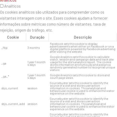
Analíticos
Os cookies analíticos são utilizados para compreender como os
visitantes interagem com o site. Esses cookies ajudam a fornecer
informações sobre métricas como número de visitantes, taxa de
rejeição, origem do tráfego, etc.
Cookie
Duração
Descrição
Facebook sets this cookie to display
advertisements when either on Facebook or on a
_fbp
3 months
digital platform powered by Facebook advertising
after visiting the website.
Google Analytics sets this cookie to calculate
visitor, session and campaign data and track site
1 year 1 month
usage for the site's analytics report. The cookie
_ga
4 days
stores information anonymously and assigns a
randomly generated number to recognise unique
visitors.
1 year 1 month
Google Analytics sets this cookie to store and
_ga_*
4 days
count page views.
Sourcebuster sets this cookie to identify the
source of a visit and stores user action
sbjs_current
session
information in cookies. This analytical and
behavioural cookie is used to enhance the visitor
experience on the website.
Sourcebuster sets this cookie to identify the
source of a visit and stores user action
sbjs_current_add
session
information in cookies. This analytical and
behavioural cookie is used to enhance the visitor
experience on the website.
Sourcebuster sets this cookie to identify the
source of a visit and stores user action