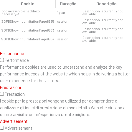
Cookie
Duração
Descrição
cookielawinfo-checkbox-
Description is currently not
1 year
necessary-3
available.
Description is currently not
SGPBShowingLimitationPage6655
session
available.
Description is currently not
SGPBShowingLimitationPage6683
session
available.
Description is currently not
SGPBShowingLimitationPage6684
session
available.
Performance
Performance
Performance cookies are used to understand and analyze the key
performance indexes of the website which helps in delivering a better
user experience for the visitors.
Prestazioni
Prestazioni
I cookie per le prestazioni vengono utilizzati per comprendere e
analizzare gli indici di prestazione chiave del sito Web che aiutano a
offrire ai visitatori un'esperienza utente migliore.
Advertisement
Advertisement