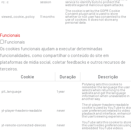
rc::c
session
service to identify bots to protect the
website against malicious spam attacks.
The cookie is set by the GDPR Cookie
Consent plugin and is used to store
viewed_cookie_policy
11 months
whether or not user has consented to the
use of cookies. It does not store any
personal data.
Funcionais
Funcionais
Os cookies funcionais ajudam a executar determinadas
funcionalidades, como compartilhar o conteúdo do site em
plataformas de mídia social, coletar feedbacks e outros recursos de
terceiros.
Cookie
Duração
Descrição
Polylang sets this cookie to
remember the language the user
selects when returning to the
pll_language
1 year
website and get the language
information when unavailable in
another way.
The yt-player-headers-readable
cookie is used by YouTube to sto
yt-player-headers-readable
never
user preferences related to video
playback and interface, enhanci
the user's viewing experience.
YouTube sets this cookie to store
yt-remote-connected-devices
never
the user's video preferences usin
embedded YouTube videos.