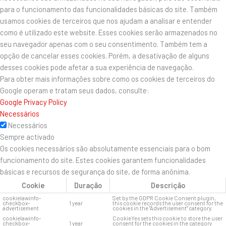
para o funcionamento das funcionalidades básicas do site. Também
usamos cookies de terceiros que nos ajudam a analisar e entender
como é utilizado este website. Esses cookies serão armazenados no
seu navegador apenas com o seu consentimento. Também tem a
opção de cancelar esses cookies. Porém, a desativação de alguns
desses cookies pode afetar a sua experiência de navegação.
Para obter mais informações sobre como os cookies de terceiros do
Google operam e tratam seus dados, consulte:
Google Privacy Policy
Necessários
Necessários
Sempre activado
Os cookies necessários são absolutamente essenciais para o bom
funcionamento do site. Estes cookies garantem funcionalidades
básicas e recursos de segurança do site, de forma anônima.
Cookie
Duração
Descrição
cookielawinfo-
Set by the GDPR Cookie Consent plugin,
checkbox-
1 year
this cookie records the user consent for the
advertisement
cookies in the "Advertisement" category.
cookielawinfo-
CookieYes sets this cookie to store the user
checkbox-
1 year
consent for the cookies in the category