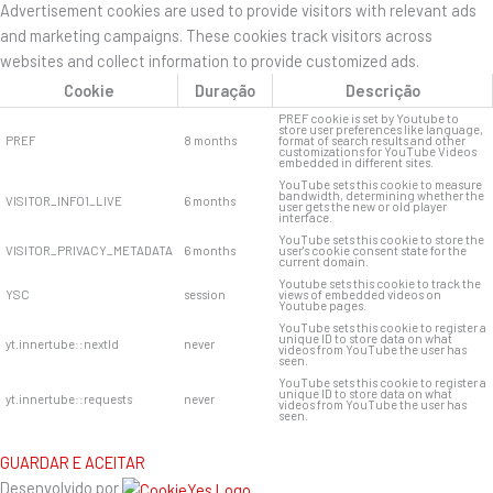
Advertisement cookies are used to provide visitors with relevant ads
and marketing campaigns. These cookies track visitors across
websites and collect information to provide customized ads.
Cookie
Duração
Descrição
PREF cookie is set by Youtube to
store user preferences like language,
PREF
8 months
format of search results and other
customizations for YouTube Videos
embedded in different sites.
YouTube sets this cookie to measure
bandwidth, determining whether the
VISITOR_INFO1_LIVE
6 months
user gets the new or old player
interface.
YouTube sets this cookie to store the
VISITOR_PRIVACY_METADATA
6 months
user's cookie consent state for the
current domain.
Youtube sets this cookie to track the
YSC
session
views of embedded videos on
Youtube pages.
YouTube sets this cookie to register a
unique ID to store data on what
yt.innertube::nextId
never
videos from YouTube the user has
seen.
YouTube sets this cookie to register a
unique ID to store data on what
yt.innertube::requests
never
videos from YouTube the user has
seen.
GUARDAR E ACEITAR
Desenvolvido por