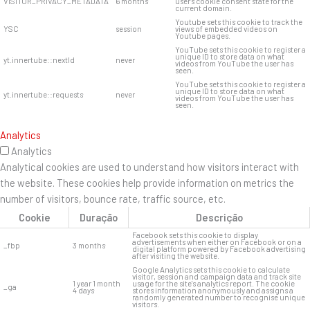
VISITOR_PRIVACY_METADATA
6 months
user's cookie consent state for the
current domain.
Youtube sets this cookie to track the
YSC
session
views of embedded videos on
Youtube pages.
YouTube sets this cookie to register a
unique ID to store data on what
yt.innertube::nextId
never
videos from YouTube the user has
seen.
YouTube sets this cookie to register a
unique ID to store data on what
yt.innertube::requests
never
videos from YouTube the user has
seen.
Analytics
Analytics
Analytical cookies are used to understand how visitors interact with
the website. These cookies help provide information on metrics the
number of visitors, bounce rate, traffic source, etc.
Cookie
Duração
Descrição
Facebook sets this cookie to display
advertisements when either on Facebook or on a
_fbp
3 months
digital platform powered by Facebook advertising
after visiting the website.
Google Analytics sets this cookie to calculate
visitor, session and campaign data and track site
1 year 1 month
usage for the site's analytics report. The cookie
_ga
4 days
stores information anonymously and assigns a
randomly generated number to recognise unique
visitors.