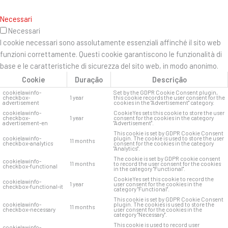
Necessari
Necessari
I cookie necessari sono assolutamente essenziali affinché il sito web
funzioni correttamente. Questi cookie garantiscono le funzionalità di
base e le caratteristiche di sicurezza del sito web, in modo anonimo.
Cookie
Duração
Descrição
cookielawinfo-
Set by the GDPR Cookie Consent plugin,
checkbox-
1 year
this cookie records the user consent for the
advertisement
cookies in the "Advertisement" category.
cookielawinfo-
CookieYes sets this cookie to store the user
checkbox-
1 year
consent for the cookies in the category
advertisement-en
"Advertisement".
This cookie is set by GDPR Cookie Consent
cookielawinfo-
plugin. The cookie is used to store the user
11 months
checkbox-analytics
consent for the cookies in the category
"Analytics".
The cookie is set by GDPR cookie consent
cookielawinfo-
11 months
to record the user consent for the cookies
checkbox-functional
in the category "Functional".
CookieYes set this cookie to record the
cookielawinfo-
1 year
user consent for the cookies in the
checkbox-functional-it
category "Functional".
This cookie is set by GDPR Cookie Consent
cookielawinfo-
plugin. The cookies is used to store the
11 months
checkbox-necessary
user consent for the cookies in the
category "Necessary".
This cookie is used to record user
cookielawinfo-