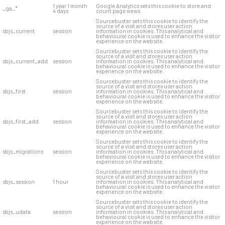
1 year 1 month
Google Analytics sets this cookie to store and
_ga_*
4 days
count page views.
Sourcebuster sets this cookie to identify the
source of a visit and stores user action
sbjs_current
session
information in cookies. This analytical and
behavioural cookie is used to enhance the visitor
experience on the website.
Sourcebuster sets this cookie to identify the
source of a visit and stores user action
sbjs_current_add
session
information in cookies. This analytical and
behavioural cookie is used to enhance the visitor
experience on the website.
Sourcebuster sets this cookie to identify the
source of a visit and stores user action
sbjs_first
session
information in cookies. This analytical and
behavioural cookie is used to enhance the visitor
experience on the website.
Sourcebuster sets this cookie to identify the
source of a visit and stores user action
sbjs_first_add
session
information in cookies. This analytical and
behavioural cookie is used to enhance the visitor
experience on the website.
Sourcebuster sets this cookie to identify the
source of a visit and stores user action
sbjs_migrations
session
information in cookies. This analytical and
behavioural cookie is used to enhance the visitor
experience on the website.
Sourcebuster sets this cookie to identify the
source of a visit and stores user action
sbjs_session
1 hour
information in cookies. This analytical and
behavioural cookie is used to enhance the visitor
experience on the website.
Sourcebuster sets this cookie to identify the
source of a visit and stores user action
sbjs_udata
session
information in cookies. This analytical and
behavioural cookie is used to enhance the visitor
experience on the website.