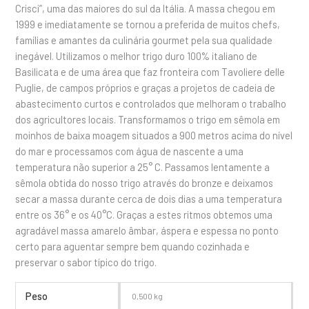
Crisci”, uma das maiores do sul da Itália. A massa chegou em
1999 e imediatamente se tornou a preferida de muitos chefs,
famílias e amantes da culinária gourmet pela sua qualidade
inegável. Utilizamos o melhor trigo duro 100% italiano de
Basilicata e de uma área que faz fronteira com Tavoliere delle
Puglie, de campos próprios e graças a projetos de cadeia de
abastecimento curtos e controlados que melhoram o trabalho
dos agricultores locais. Transformamos o trigo em sêmola em
moinhos de baixa moagem situados a 900 metros acima do nível
do mar e processamos com água de nascente a uma
temperatura não superior a 25° C. Passamos lentamente a
sêmola obtida do nosso trigo através do bronze e deixamos
secar a massa durante cerca de dois dias a uma temperatura
entre os 36° e os 40°C. Graças a estes ritmos obtemos uma
agradável massa amarelo âmbar, áspera e espessa no ponto
certo para aguentar sempre bem quando cozinhada e
preservar o sabor típico do trigo.
Peso
0,500 kg