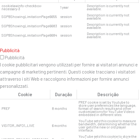
cookielawinfo-checkbox-
Description is currently not
1 year
necessary-3
available.
Description is currently not
SGPBShowingLimitationPage6655
session
available.
Description is currently not
SGPBShowingLimitationPage6683
session
available.
Description is currently not
SGPBShowingLimitationPage6684
session
available.
Pubblicità
Pubblicità
I cookie pubblicitari vengono utilizzati per fornire ai visitatori annunci e
campagne di marketing pertinenti. Questi cookie tracciano i visitatori
attraverso i siti Web e raccolgono informazioni per fornire annunci
personalizzati.
Cookie
Duração
Descrição
PREF cookie is set by Youtube to
store user preferences like language,
PREF
8 months
format of search results and other
customizations for YouTube Videos
embedded in different sites.
YouTube sets this cookie to measure
bandwidth, determining whether the
VISITOR_INFO1_LIVE
6 months
user gets the new or old player
interface.
YouTube sets this cookie to store the