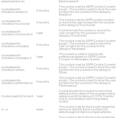
advertisement-en
"Advertisement".
This cookie is set by GDPR Cookie Consent
cookielawinfo-
plugin. The cookie is used to store the user
11 months
checkbox-analytics
consent for the cookies in the category
"Analytics".
The cookie is set by GDPR cookie consent
cookielawinfo-
11 months
to record the user consent for the cookies
checkbox-functional
in the category "Functional".
CookieYes set this cookie to record the
cookielawinfo-
1 year
user consent for the cookies in the
checkbox-functional-it
category "Functional".
This cookie is set by GDPR Cookie Consent
cookielawinfo-
plugin. The cookies is used to store the
11 months
checkbox-necessary
user consent for the cookies in the
category "Necessary".
This cookie is used to record user
cookielawinfo-
1 year
preferences based on GDPR Cookie
checkbox-necessary-2
Consent on Necessary cookies.
This cookie is set by GDPR Cookie Consent
cookielawinfo-
plugin. The cookie is used to store the user
11 months
checkbox-others
consent for the cookies in the category
"Other.
This cookie is set by GDPR Cookie Consent
cookielawinfo-
plugin. The cookie is used to store the user
11 months
checkbox-performance
consent for the cookies in the category
"Performance".
CookieYes sets this cookie to record the
default button state of the corresponding
CookieLawInfoConsent
1 year
category and the status of CCPA. It works
only in coordination with the primary
cookie.
This cookie is set by the Google recaptcha
rc::a
never
service to identify bots to protect the
website against malicious spam attacks.
This cookie is set by the Google recaptcha